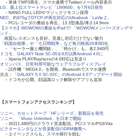
－単体でMP3再生。スマホ連携でTwitter/メール内容表示
LG、最上位スマートテレビ「LM9600」を7月6日発売
－NANO FULL LEDやマジックリモコン採用
NEC、約875gでDTCP-IP再生対応のUltrabook「LaVie Z」
－PC/レコーダの番組を再生。13.3型液晶/薄さ14.9mm
【スマホ】WOWOWの番組をiPadで! 「WOWOWメンバーズオンデマ
ンド」
画質/レスポンスも良好。見逃し対応だけでない魅力
「戦国自衛隊」や「七日間戦争」など角川映画20本BD化
－「セーラー服と機関銃」、「時かけ」も。各2,940円
ドコモ、GALAXY Note SC-05を8月以降Android 4.0に
－Xperia PLAY/Ray/acroの4.0対応は見送り
オリンパス、日常利用可能なウェアラブルディスプレイ
－試作機「MEG4.0」を開発。Bluetoothでスマホ連携
次点：
「GALAXY S II SC-02C」のAndroid 4.0アップデート開始
－ドコモが公開。顔認識ロック解除やアプリも追加
【スマートフォンアクセスランキング】
ソニー、カセットテープ「HFシリーズ」新製品を発売
ソニー、「Music Unlimited」を日本で開始
－30日1,480円のクラウド音楽配信。PC/スマホ/PS3/Vita
ビクターエンタなどが音楽配信のDRM撤廃へ
－エイベックスらも。スマホ移行を睨む