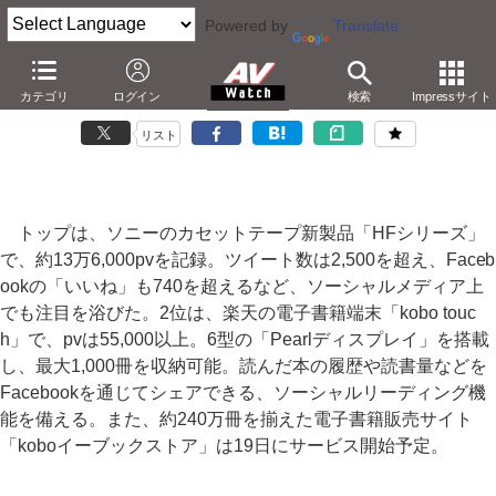
Powered by
Translate
AV Watchアクセスランキング【2012年7月2日～2012年7月8日】
カテゴリ
ログイン
検索
Impressサイト
－カセットテープ新製品、楽天の電子書籍端末「kobo touch」
リスト
トップは、ソニーのカセットテープ新製品「HFシリーズ」
で、約13万6,000pvを記録。ツイート数は2,500を超え、Faceb
ookの「いいね」も740を超えるなど、ソーシャルメディア上
でも注目を浴びた。2位は、楽天の電子書籍端末「kobo touc
h」で、pvは55,000以上。6型の「Pearlディスプレイ」を搭載
し、最大1,000冊を収納可能。読んだ本の履歴や読書量などを
Facebookを通じてシェアできる、ソーシャルリーディング機
能を備える。また、約240万冊を揃えた電子書籍販売サイト
「koboイーブックストア」は19日にサービス開始予定。