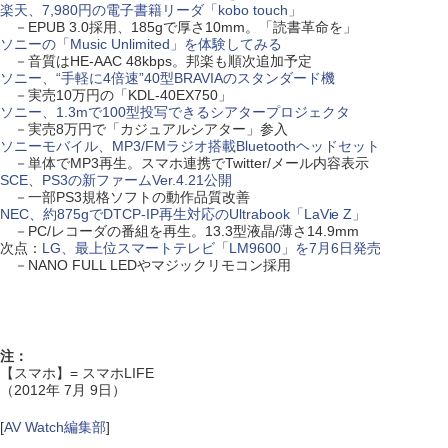
楽天、7,980円の電子書籍リーダ「kobo touch」
－EPUB 3.0採用、185gで厚さ10mm。「読書革命を」
ソニーの「Music Unlimited」を体験してみる
－音質はHE-AAC 48kbps。邦楽も順次追加予定
ソニー、“手軽に4倍速”40型BRAVIAのスタンダード機
－実売10万円の「KDL-40EX750」
ソニー、1.3mで100型投写できるシアタープロジェクタ
－実売8万円で「カジュアルシアター」参入
ソニーモバイル、MP3/FMラジオ搭載Bluetoothヘッドセット
－単体でMP3再生。スマホ連携でTwitter/メール内容表示
SCE、PS3の新ファームVer.4.21公開
－一部PS3規格ソフトの動作品質改善
NEC、約875gでDTCP-IP再生対応のUltrabook「LaVie Z」
－PC/レコーダの番組を再生。13.3型液晶/薄さ14.9mm
次点：
LG、最上位スマートテレビ「LM9600」を7月6日発売
－NANO FULL LEDやマジックリモコン採用
注：
【スマホ】= スマホLIFE
（2012年 7月 9日）
[
AV Watch編集部
]