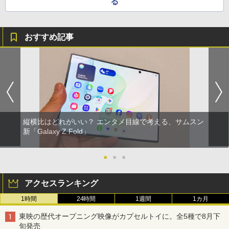
る
おすすめ記事
縦横比はどれがいい？ エンタメ目線で考える、サムスン
新「Galaxy Z Fold」
●
●
●
アクセスランキング
1時間
24時間
1週間
1カ月
東映の歴代オープニング映像がカプセルトイに。全5種で8月下
旬発売