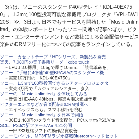
3位は、ソニーのスタンダード40型テレビ「KDL-40EX75
0」。1.3mで100型投写可能な家庭用プロジェクタ「VPL-BW1
20S」や、3日より日本でもサービスを開始した「Music Unlim
ited」の体験レポートといったソニー関連の記事のほか、ビク
ター・エンターテインメントなど数社による音楽配信サービス
楽曲のDRMフリー化についての記事もランクインしている。
ソニー、カセットテープ「HFシリーズ」新製品を発売
楽天、7,980円の電子書籍リーダ「kobo touch」
－EPUB 3.0採用、185gで厚さ10mm。「読書革命を」
ソニー、“手軽に4倍速”40型BRAVIAのスタンダード機
－実売10万円の「KDL-40EX750」
ソニー、1.3mで100型投写できるシアタープロジェクタ
－実売8万円で「カジュアルシアター」参入
ソニーの「Music Unlimited」を体験してみる
－音質はHE-AAC 48kbps。邦楽も順次追加予定
ビクターエンタなどが音楽配信のDRM撤廃へ
－エイベックスらも。スマホ移行を睨む
ソニー、「Music Unlimited」を日本で開始
－30日1,480円のクラウド音楽配信。PC/スマホ/PS3/Vita
SCE、PS3の新ファームVer.4.21公開
－一部PS3規格ソフトの動作品質改善
ソニーモバイル、MP3/FMラジオ搭載Bluetoothヘッドセット