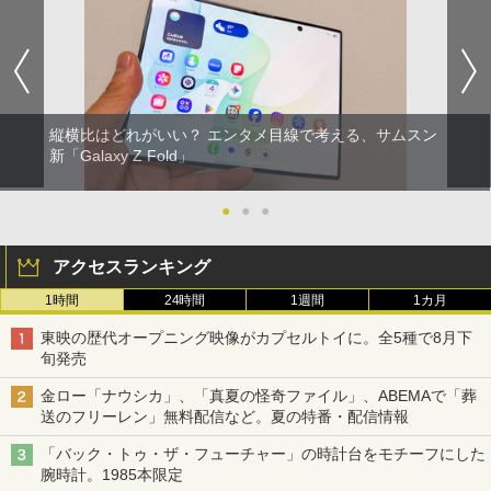
縦横比はどれがいい？ エンタメ目線で考える、サムスン
新「Galaxy Z Fold」
●
●
●
アクセスランキング
1時間
24時間
1週間
1カ月
東映の歴代オープニング映像がカプセルトイに。全5種で8月下
旬発売
金ロー「ナウシカ」、「真夏の怪奇ファイル」、ABEMAで「葬
送のフリーレン」無料配信など。夏の特番・配信情報
「バック・トゥ・ザ・フューチャー」の時計台をモチーフにした
腕時計。1985本限定