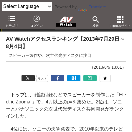
Powered by
Translate
AV Watchアクセスランキング
カテゴリ
ログイン
検索
Impressサイト
AV Watchアクセスランキング【2013年7月29日～
8月4日】
スピーカー製作や、次世代光ディスクに注目
（2013/8/5 13:01）
リスト
トップは、雑誌付録などでスピーカーを制作した「Ele
ctric Zooma!」で、4万以上のpvを集めた。2位は、ソニ
ーとパナソニックの次世代光ディスク共同開発がランク
インした。
4位には、ソニーの決算発表で、2010年以来のテレビ