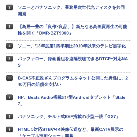
ソニーとパナソニック、業務用次世代光ディスクを共同
2
開発
【鳥居一豊の「良作×良品」】新たなる高画質再生の可能
3
性を開く「DMR-BZT9300」
ソニー、'13年度第1四半期は2010年以来のテレビ黒字化
4
バッファロー、録画番組を遠隔視聴できるDTCP+対応NA
5
S
B-CAS不正改ざんプログラムをネット公開した男性に、2
6
40万円の賠償金支払い
HP、Beats Audio搭載の7型Androidタブレット「Slate
7
7」
パナソニック、チルト式EVF搭載の小型一眼「GX7」
8
HTML 5対応STBや4K映像伝送など、最新CATV展示の
9
「ケーブル技術ショー」開幕