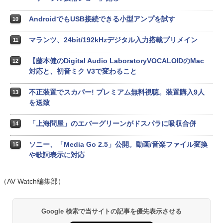
AndroidでもUSB接続できる小型アンプを試す
10
マランツ、24bit/192kHzデジタル入力搭載プリメイン
11
【藤本健のDigital Audio LaboratoryVOCALOIDのMac
12
対応と、初音ミク V3で変わること
不正装置でスカパー! プレミアム無料視聴。装置購入9人
13
を送致
「上海問屋」のエバーグリーンがドスパラに吸収合併
14
ソニー、「Media Go 2.5」公開。動画/音楽ファイル変換
15
や歌詞表示に対応
（AV Watch編集部）
Google 検索で当サイトの記事を優先表示させる