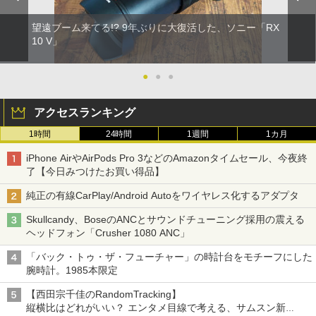
望遠ブーム来てる!? 9年ぶりに大復活した、ソニー「RX
10 V」
●
●
●
アクセスランキング
1時間
24時間
1週間
1カ月
iPhone AirやAirPods Pro 3などのAmazonタイムセール、今夜終
了【今日みつけたお買い得品】
純正の有線CarPlay/Android Autoをワイヤレス化するアダプタ
Skullcandy、BoseのANCとサウンドチューニング採用の震える
ヘッドフォン「Crusher 1080 ANC」
「バック・トゥ・ザ・フューチャー」の時計台をモチーフにした
腕時計。1985本限定
【西田宗千佳のRandomTracking】
縦横比はどれがいい？ エンタメ目線で考える、サムスン新