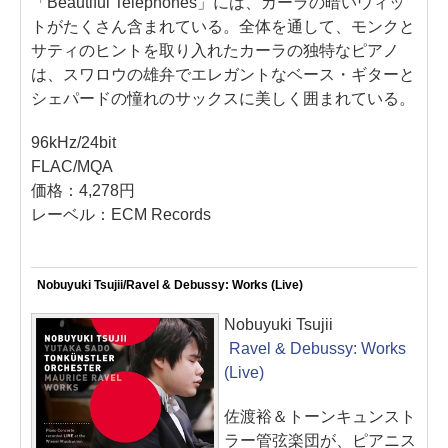
「Beautiful Telephones」には、カーラの暗いウィッ
トがたくさん含まれている。全体を通して、モンクと
サティのヒントを取り入れたカーラの独特なピアノ
は、スワロウの雄弁でエレガントなベース・ギターと
シェパードの憧れのサックスに美しく囲まれている。
96kHz/24bit
FLAC/MQA
価格：4,278円
レーベル：ECM Records
Nobuyuki Tsujii/Ravel & Debussy: Works (Live)
Nobuyuki Tsujii
Ravel & Debussy: Works
(Live)
佐渡裕＆トーンキュンスト
ラー管弦楽団が、ピアニス