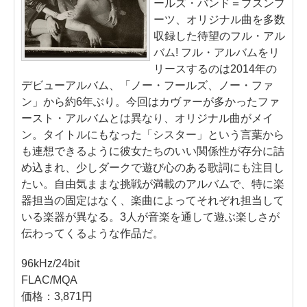
ールズ・バンド＝プスンブ
ーツ、オリジナル曲を多数
収録した待望のフル・アル
バム! フル・アルバムをリ
リースするのは2014年の
デビューアルバム、「ノー・フールズ、ノー・ファ
ン」から約6年ぶり。今回はカヴァーが多かったファ
ースト・アルバムとは異なり、オリジナル曲がメイ
ン。タイトルにもなった「シスター」という言葉から
も連想できるように彼女たちのいい関係性が存分に詰
め込まれ、少しダークで遊び心のある歌詞にも注目し
たい。自由気ままな挑戦が満載のアルバムで、特に楽
器担当の固定はなく、楽曲によってそれぞれ担当して
いる楽器が異なる。3人が音楽を通して遊ぶ楽しさが
伝わってくるような作品だ。
96kHz/24bit
FLAC/MQA
価格：3,871円