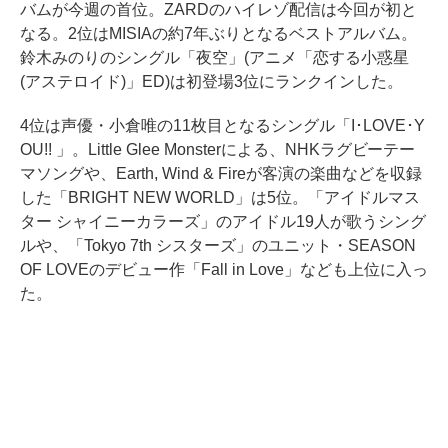
バムが今週の首位。ZARDのハイレゾ配信は今回が初と
なる。2位はMISIAの約7年ぶりとなるベストアルバム。
鈴木みのりのシングル「夜空」(アニメ「恋する小惑星
(アステロイド)」ED)は初登場3位にランクインした。
4位は声優・小倉唯の11枚目となるシングル「I･LOVE･Y
OU!! 」。Little Glee Monsterによる、NHKラグビーテー
マソングや、Earth, Wind & Fireが客演の楽曲などを収録
した「BRIGHT NEW WORLD」は5位。「アイドルマス
ター シャイニーカラーズ」のアイドル19人が歌うシング
ルや、「Tokyo 7th シスターズ」のユニット・SEASON
OF LOVEのデビュー作「Fall in Love」なども上位に入っ
た。