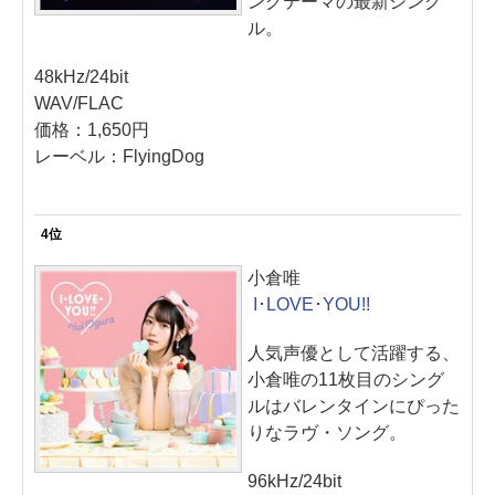
ングテーマの最新シング
ル。
48kHz/24bit
WAV/FLAC
価格：1,650円
レーベル：FlyingDog
4位
小倉唯
I･LOVE･YOU!!
人気声優として活躍する、
小倉唯の11枚目のシング
ルはバレンタインにぴった
りなラヴ・ソング。
96kHz/24bit