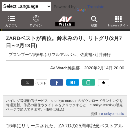
Powered by
Translate
e-onkyo music週間ハイレゾベスト10
カテゴリ
ログイン
検索
Impressサイト
ZARDベストが首位。鈴木みのり、リトグリ(2月7
日～2月13日)
プスンブーツ約6年ぶりフルアルバム、佐渡裕×辻井伸行
AV Watch編集部
2020年2月14日 20:00
リスト
ハイレゾ音楽配信サービス「e-onkyo music」のダウンロードランキングを
毎週更新。作品の画像やタイトルをクリックすると、e-onkyo musicの販売
ページで購入できます。(価格は税込)
提供：
e-onkyo music
'16年にリリースされた、ZARDの25周年記念ベストアル