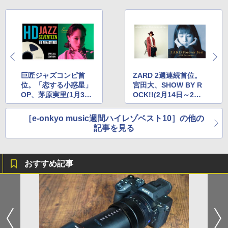
巨匠ジャズコンピ首
ZARD 2週連続首位。
位。「恋する小惑星」
宮田大、SHOW BY R
OP、茅原実里(1月31
OCK!!(2月14日～2月2
日～2月6日)
0日)
［e-onkyo music週間ハイレゾベスト10］の他の
記事を見る
おすすめ記事