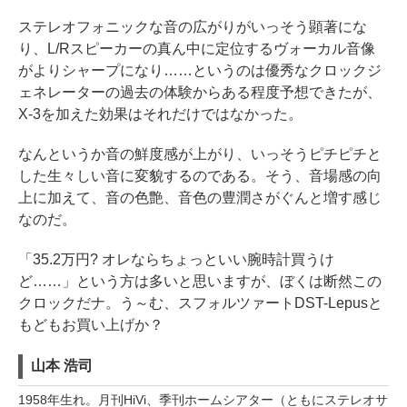
ステレオフォニックな音の広がりがいっそう顕著にな
り、L/Rスピーカーの真ん中に定位するヴォーカル音像
がよりシャープになり……というのは優秀なクロックジ
ェネレーターの過去の体験からある程度予想できたが、
X-3を加えた効果はそれだけではなかった。
なんというか音の鮮度感が上がり、いっそうピチピチと
した生々しい音に変貌するのである。そう、音場感の向
上に加えて、音の色艶、音色の豊潤さがぐんと増す感じ
なのだ。
「35.2万円? オレならちょっといい腕時計買うけ
ど……」という方は多いと思いますが、ぼくは断然この
クロックだナ。う～む、スフォルツァートDST-Lepusと
もどもお買い上げか？
山本 浩司
1958年生れ。月刊HiVi、季刊ホームシアター（ともにステレオサ