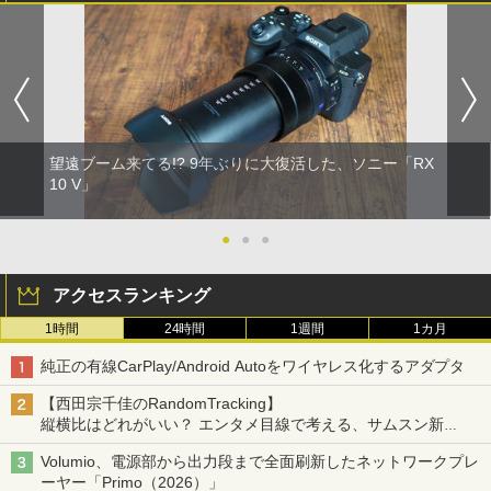
望遠ブーム来てる!? 9年ぶりに大復活した、ソニー「RX
10 V」
●
●
●
アクセスランキング
1時間
24時間
1週間
1カ月
純正の有線CarPlay/Android Autoをワイヤレス化するアダプタ
【西田宗千佳のRandomTracking】
縦横比はどれがいい？ エンタメ目線で考える、サムスン新
「Galaxy Z Fold」
Volumio、電源部から出力段まで全面刷新したネットワークプレ
ーヤー「Primo（2026）」