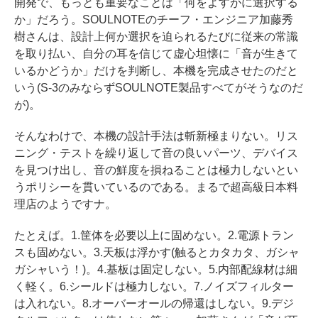
開発で、もっとも重要なことは「何をよすがに選択する
か」だろう。SOULNOTEのチーフ・エンジニア加藤秀
樹さんは、設計上何か選択を迫られるたびに従来の常識
を取り払い、自分の耳を信じて虚心坦懐に「音が生きて
いるかどうか」だけを判断し、本機を完成させたのだと
いう(S-3のみならずSOULNOTE製品すべてがそうなのだ
が)。
そんなわけで、本機の設計手法は斬新極まりない。リス
ニング・テストを繰り返して音の良いパーツ、デバイス
を見つけ出し、音の鮮度を損ねることは極力しないとい
うポリシーを貫いているのである。まるで超高級日本料
理店のようですナ。
たとえば。1.筐体を必要以上に固めない。2.電源トラン
スも固めない。3.天板は浮かす(触るとカタカタ、ガシャ
ガシャいう！)。4.基板は固定しない。5.内部配線材は細
く軽く。6.シールドは極力しない。7.ノイズフィルター
は入れない。8.オーバーオールの帰還はしない。9.デジ