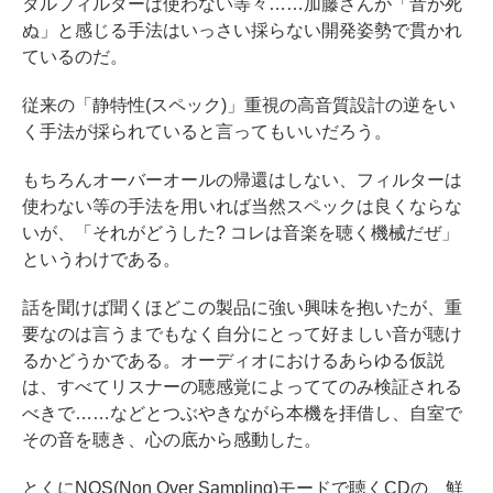
タルフィルターは使わない等々……加藤さんが「音が死
ぬ」と感じる手法はいっさい採らない開発姿勢で貫かれ
ているのだ。
従来の「静特性(スペック)」重視の高音質設計の逆をい
く手法が採られていると言ってもいいだろう。
もちろんオーバーオールの帰還はしない、フィルターは
使わない等の手法を用いれば当然スペックは良くならな
いが、「それがどうした? コレは音楽を聴く機械だぜ」
というわけである。
話を聞けば聞くほどこの製品に強い興味を抱いたが、重
要なのは言うまでもなく自分にとって好ましい音が聴け
るかどうかである。オーディオにおけるあらゆる仮説
は、すべてリスナーの聴感覚によっててのみ検証される
べきで……などとつぶやきながら本機を拝借し、自室で
その音を聴き、心の底から感動した。
とくにNOS(Non Over Sampling)モードで聴くCDの、鮮