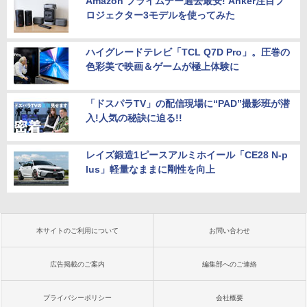
Amazon プライムデー過去最安! Anker注目プ
ロジェクター3モデルを使ってみた
ハイグレードテレビ「TCL Q7D Pro」。圧巻の
色彩美で映画＆ゲームが極上体験に
「ドスパラTV」の配信現場に“PAD”撮影班が潜
入!人気の秘訣に迫る!!
レイズ鍛造1ピースアルミホイール「CE28 N-p
lus」軽量なままに剛性を向上
本サイトのご利用について
お問い合わせ
広告掲載のご案内
編集部へのご連絡
プライバシーポリシー
会社概要