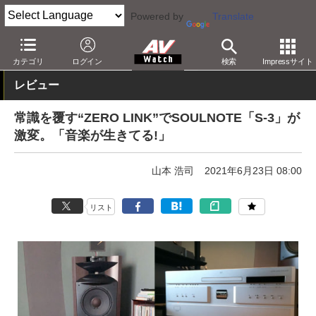
Powered by
Translate
AV Watch
製品
SACD/CDプレーヤー
カテゴリ
ログイン
検索
Impressサイト
レビュー
常識を覆す“ZERO LINK”でSOULNOTE「S-3」が
激変。「音楽が生きてる!」
山本 浩司
2021年6月23日 08:00
リスト