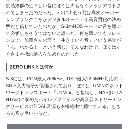
度感抜群の生々しい音にぼくは声もなくノックアウトさ
れてしまったのだった。S-3に出会う前は高次オーバー
サンプリングこそがデジタルオーディオ高音質化の決め
手だと信じていたのだが、S-3のNOS モードの音を聴い
て必ずしもそうではないと思った。何を聴いてもフレッ
シュで、加藤さんの言う「生きている音」という感覚が
「あ、わかる！」という感じ。そんなわけで、ぼくはす
ぐさま本機の購入を決めたのだった。
ZERO LINKとは何か
S-3には、PCM最大768kHz、DSD最大22.6MHz対応のU
SB-B入力端子が装備されており、ぼくはLUMINのネット
ワークトランスポート「U1Mini」と接続し、NAS(DELA
N1A/2)に収めたハイレゾファイルや高音質ストリーミン
グサービスのTIDAL音源も本機経由で聴いている。もち
ろん音が良いからだ。