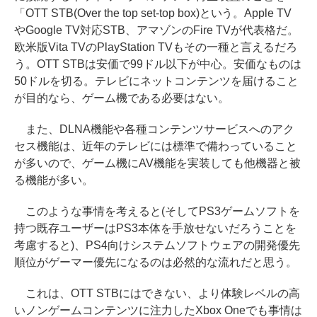
「OTT STB(Over the top set-top box)という。Apple TV
やGoogle TV対応STB、アマゾンのFire TVが代表格だ。
欧米版Vita TVのPlayStation TVもその一種と言えるだろ
う。OTT STBは安価で99ドル以下が中心。安価なものは
50ドルを切る。テレビにネットコンテンツを届けること
が目的なら、ゲーム機である必要はない。
また、DLNA機能や各種コンテンツサービスへのアク
セス機能は、近年のテレビには標準で備わっていること
が多いので、ゲーム機にAV機能を実装しても他機器と被
る機能が多い。
このような事情を考えると(そしてPS3ゲームソフトを
持つ既存ユーザーはPS3本体を手放せないだろうことを
考慮すると)、PS4向けシステムソフトウェアの開発優先
順位がゲーマー優先になるのは必然的な流れだと思う。
これは、OTT STBにはできない、より体験レベルの高
いノンゲームコンテンツに注力したXbox Oneでも事情は