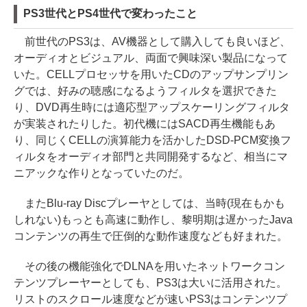
PS3世代とPS4世代で変わったこと
前世代のPS3は、AV機器として購入しても良いほど、
オーディオとビジュアル、両面で興味深い製品になって
いた。CELLプロセッサを用いたCDのアップサンプリン
グでは、好みの聴感になるようフィルタを選択できた
り、DVD再生時には適応型アップスケーリングフィルタ
が実装されたりした。初代機にはSACD再生機能もあ
り、同じくCELLの演算能力を活かしたDSD-PCM変換フ
ィルタをオーディオ部門と共同開発するなど、相当にマ
ニアックな作りとなっていたのだ。
またBlu-ray Discプレーヤとしては、当時(現在もかも
しれない)もっとも高速に動作し、黎明期は遅かったJava
コンテンツの再生で圧倒的な動作速度なども好まれた。
その後の機能強化でDLNAを用いたネットワークコン
テンツプレーヤーとしても、PS3は大いに活用された。
リストのスクロール速度などが速いPS3はコンテンツプ