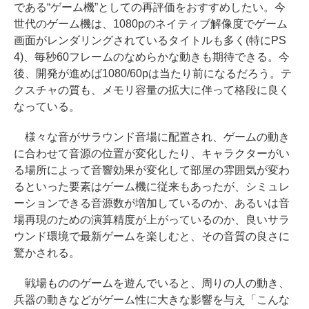
である“ゲーム機”としての再評価をおすすめしたい。今
世代のゲーム機は、1080pのネイティブ解像度でゲーム
画面がレンダリングされているタイトルも多く(特にPS
4)、毎秒60フレームのなめらかな動きも期待できる。今
後、開発が進めば1080/60pは当たり前になるだろう。テ
クスチャの質も、メモリ容量の拡大に伴って格段に良く
なっている。
様々な音がサラウンド音場に配置され、ゲームの動き
に合わせて音源の位置が変化したり、キャラクターがい
る場所によって音響効果が変化して部屋の雰囲気が変わ
るといった要素はゲーム機に従来もあったが、シミュレ
ーションできる音源数が増加しているのか、あるいは音
場再現のための演算精度が上がっているのか、良いサラ
ウンド環境で最新ゲームを楽しむと、その音質の良さに
驚かされる。
戦場もののゲームを遊んでいると、周りの人の動き、
兵器の動きなどがゲーム性に大きな影響を与え「こんな