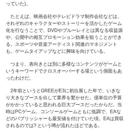
っていた)。
たとえば、映画会社やテレビドラマ制作会社などは、
それぞれのキャラクターやストーリーを活かしたゲーム
化を行なうことで、DVDやブルーレイとは異なる収益源
や、公開中の相互プロモーション効果を狙うことができ
る。スポーツや音楽アーティスト関連のマネジメント
も、ゲームタイアップなどに興味を向けている。
つまり、表向きとは別に多様なコンテンツがゲームと
いうキーワードでクロスオーバーする場という側面もあ
ったわけだ。
2年前というとGREEがE3に初出展した年で、いきな
り大きなブースを出して業界を驚かせた。億単位の予算
がかかっていると思われる巨大ブースだったからだ。当
時はPCゲーム、コンソールゲームともに低調で、EAな
どのパブリッシャーも最安値を付けていた頃。EAは買収
されるのでは? という噂が流れたほどである。