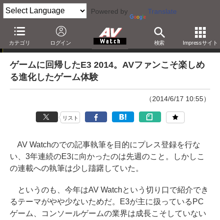
Powered by
Translate
本田雅一のAVTrends
カテゴリ
ログイン
検索
Impressサイト
ゲームに回帰したE3 2014。AVファンこそ楽しめ
る進化したゲーム体験
（2014/6/17 10:55）
リスト
AV Watchのでの記事執筆を目的にプレス登録を行な
い、3年連続のE3に向かったのは先週のこと。しかしこ
の連載への執筆は少し躊躇していた。
というのも、今年はAV Watchという切り口で紹介でき
るテーマがやや少ないためだ。E3が主に扱っているPC
ゲーム、コンソールゲームの業界は成長こそしていない