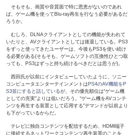
そもそも、画質や音質面で特に恩恵がないのであれ
ば、ゲーム機を使ってBlu-ray再生を行なう必要があるだ
ろうか。
むしろ、DLNAクライアントとしての機能が失われて
いたりと、AVクライアントとしては後退している。PS3
をずっと使ってきたユーザーは、今後もPS3を使い続け
る必要がある(そもそも、ゲームソフトの互換性ひとつ取
っても、PS3はずっと持ち続けるべきだとは思うが)。
西田氏が以前にインタビューしていたように、ソニー
コンピュータエンターテインメントは
PS4のAV機能をP
S3並にすると話している
が、その優先順位は“ゲーム機
としての充実”よりは低いだろう。“ゲーム機をAVコンテ
ンツを再生する装置として応用する”デマンドが以前より
も下がっているからだ。
テレビに独自コンテンツを配信するため、HDMI端子
に接続するネットワークコンテンツ再生装置のことを