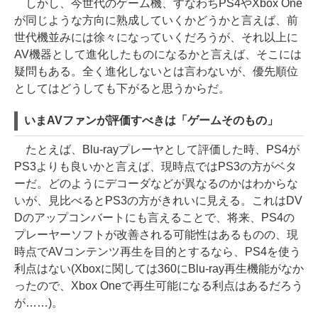
しかし、今世代のゲーム機、すなわちPS4やXbox One
が同じような方向に熟成していくかどうかと言えば、前
世代機並みには徐々になっていくだろうが、それ以上に
AV機器として進化したものになるかと言えば、そこには
疑問もある。全く進化しないとは言わないが、優先順位
としてはどうしても下がると思うからだ。
いまAVファンが評価すべきは「ゲームそのもの」
たとえば、Blu-rayプレーヤとして評価した時、PS4が
PS3よりも良いかと言えば、現時点ではPS3の方がベタ
ーだ。どのようにデコーダなどが異なるのかはわからな
いが、見比べるとPS3の方がきれいに見える。これはDV
Dのアップコンバートにも言えることで、将来、PS4の
プレーヤーソフトが改善される可能性はあるものの、現
時点でAVコンテンツ再生を目的とするなら、PS4を使う
利点はない(Xboxに関しては360にBlu-ray再生機能がなか
ったので、Xbox Oneで再生可能になる利点はあるだろう
が……)。