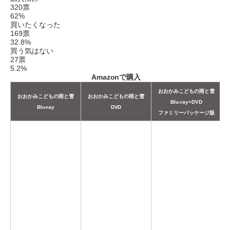
320
票
62%
買いたくなった
169
票
32.8%
買う気はない
27
票
5.2%
Amazonで購入
おおかみこどもの雨と雪
おおかみこどもの雨と雪
おおかみこどもの雨と雪
Blu-ray+DVD
Blu-ray
DVD
ファミリーパッケージ版