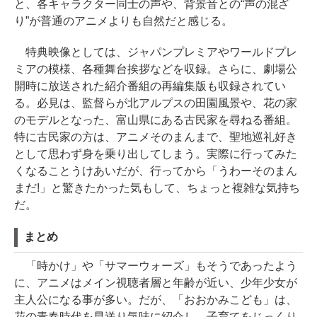
と、各キャラクター同士の声や、背景音との“声の混ざ
り”が普通のアニメよりも自然だと感じる。
特典映像としては、ジャパンプレミアやワールドプレ
ミアの模様、各種舞台挨拶などを収録。さらに、劇場公
開時に放送された紹介番組の再編集版も収録されてい
る。必見は、監督らが北アルプスの田園風景や、花の家
のモデルとなった、富山県にある古民家を尋ねる番組。
特に古民家の方は、アニメそのまんまで、聖地巡礼好き
として思わず身を乗り出してしまう。実際に行ってみた
くなることうけあいだが、行ってから「うわーそのまん
まだ!」と驚きたかった気もして、ちょっと複雑な気持ち
だ。
まとめ
「時かけ」や「サマーウォーズ」もそうであったよう
に、アニメはメイン視聴者層と年齢が近い、少年少女が
主人公になる事が多い。だが、「おおかみこども」は、
花の青春時代を早送り気味に紹介し、子育てをじっくり