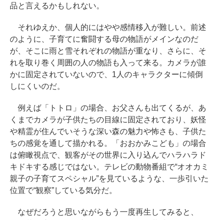
品と言えるかもしれない。
それゆえか、個人的にはやや感情移入が難しい。前述
のように、子育てに奮闘する母の物語がメインなのだ
が、そこに雨と雪それぞれの物語が重なり、さらに、そ
れを取り巻く周囲の人の物語も入って来る。カメラが誰
かに固定されていないので、1人のキャラクターに傾倒
しにくいのだ。
例えば「トトロ」の場合、お父さんも出てくるが、あ
くまでカメラが子供たちの目線に固定されており、妖怪
や精霊が住んでいそうな深い森の魅力や怖さも、子供た
ちの感覚を通して描かれる。「おおかみこども」の場合
は俯瞰視点で、観客がその世界に入り込んでハラハラド
キドキする感じではない。テレビの動物番組で“オオカミ
親子の子育てスペシャル”を見ているような、一歩引いた
位置で“観察”している気分だ。
なぜだろうと思いながらもう一度再生してみると、