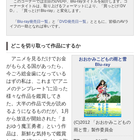
このコーナーでは注目のDVDや、Blu-rayタイトルを紹介します。コ
ーナータイトルは、取り上げるフォーマットにより、「買っとけ! DV
D」、「買っとけ! Blu-ray」と変化します。
「
Blu-ray発売日一覧
」と「
DVD発売日一覧
」とともに、皆様のAVラ
イフの一助となれば幸いです。
どこを切り取って作品にするか
アニメを見るだけでお金
おおかみこどもの雨と雪
Blu-ray
がもらえる国があったら、
今ごろ総金歯になっている
はずの私は、これまで“アニ
メのテンプレート”に沿った
様々な作品を鑑賞してき
た。大半の作品で先が読め
るようになるものだが、1月
から放送が開始された「ま
(C)2012 「おおかみこどもの
おゆう魔王勇者」という作
雨と雪」製作委員会
品は、新鮮な気持ちで鑑賞