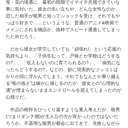
母・花の境遇に、最初の段階でイマイチ共感できていな
事に気付いた。彼女の生い立ちや、どんな女性なのか、
恋した相手が狼男と知ってショックを受け、それでもや
っぱり好きで……というような、普通のアニメ&映画で
メインにされる物語が、抜粋でスピード通過してしまっ
たためだろう。
だから彼女が苦労していても「頑張れ!」という応援の
気持ちより、「子供生むって、戸籍とか学校はどうする
の?」、「収入もないのに育てられるの?」、「病気にな
ったらどうするの?」などの、妙に現実的なツッコミば
かりが頭に浮かんでしまう。それでもなんとか乗り越え
る“母の強さ”は確かに感じるのだが、彼女との“心理的な
溝”が埋まらないままエンドロールを迎えてしまったのが
心残りだ。
作品の根幹をひっくり返すような素人考えだが、狼男
(つまりダンナ側)が主人公の方が良かったのではないだ
ろうか。不器用な狼男が都会に出てきて、失敗しながら