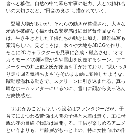
舎へと移住。自然の中で暮らす事の魅力、人との触れ合
いの大切さなど、“田舎の良さ”も描かれていく。
登場人物が多いが、それらの動きが整理され、大きな
矛盾や破綻なく描かれる安定感は細田監督作品ならで
は。生き生きとした子供たちの動きに加え、風景描写も
素晴らしい。見どころは、木々や大地を3DCGで作り、
そこに2Dキャラクターを見事に合成・融合させ、“オオ
カミモード”の雨&雪が森や雪山を疾走するシーン。アニ
メーターの井上俊之氏が原画を手がけており、“思いっき
り走り回る気持ちよさ”をそのまま絵に変換したような、
躍動感溢れる動きで、スクリーンに引き込まれる。真っ
暗なホームシアターにいるのに、雪山に顔から突っ込ん
だ爽快感だ。
“おおかみこども”という設定はファンタジーだが、子
育てにまつわる苦悩は人間の子供と大差は無く、主に母
親の花の目線で物語は展開する。子供が楽しめるアニメ
というよりも、年齢層がもっと上の、特に女性向けの作