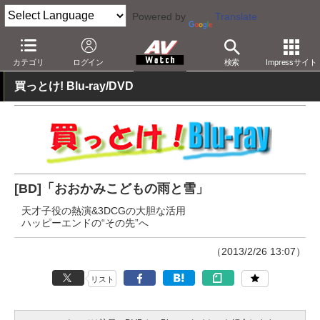
Powered by
Translate
AV Watch
コンテンツ・サービス
BD/DVD
カテゴリ
ログイン
検索
Impressサイト
買っとけ! Blu-ray/DVD
[BD]「おおかみこどもの雨と雪」
天才子役の熱演&3DCGの大胆な活用
ハッピーエンドの“その先”へ
（2013/2/26 13:07）
リスト