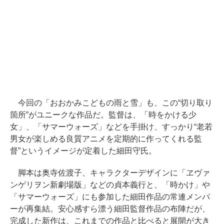
今回の「おおかみこどもの雨と雪」も、この“切り取り
箇所”がユニークな作品だ。監督は、「時をかける少
女」、「サマーウォーズ」などを手掛け、すっかり“老若
男女が楽しめる良質アニメを定期的に作ってくれる監
督”というイメージが定着した細田守氏。
脚本は奥寺佐渡子、キャラクターデザインに「ヱヴァ
ンゲリヲン新劇場版」などの貞本義行と、「時かけ」や
「サマーウォーズ」にも参加した細田作品の常連メンバ
ーが再集結。安心感すら漂う細田監督作品の布陣だが、
完成した新作は、これまでの作品と比べると展開が大き