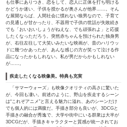
も仕事にありつき、恋をして、恋人に正体を打ち明ける
かどうか迷い、子供を授かるが奥さんが他界……。そん
な展開ならば、人間社会に慣れない狼男なので、子育て
の見通しが甘かったり、不器用で子供の世話が失敗続き
でも「おいおいしょうがねえな、でも頑張れよ」と応援
したくなっただろう。突然赤ちゃんを預けられた独身男
が、右往左往して大笑いみたいな映画が、昔のハリウッ
ドに幾つかあったが、あんな感じの方が笑って泣ける作
品になったかもしれない。私が男だからかもしれない
が……。
疾走したくなる映像美。特典も充実
「サマーウォーズ」も映像クオリティの高さに驚いた
が、今回も凄い。前述のように、野山を疾走するシーン
は“これぞアニメ”と言える魅力に溢れ、あのシーンだけ
でも個人的には満腹だ。手描き部分も良いが、3DCGと
手描きの融合が秀逸で、大学や街中にいる群衆は大半が
3DCGだが、手描きキャラクターと質感が統一されてお