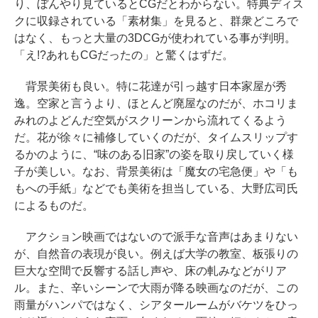
り、ぼんやり見ているとCGだとわからない。特典ディス
クに収録されている「素材集」を見ると、群衆どころで
はなく、もっと大量の3DCGが使われている事が判明。
「え!?あれもCGだったの」と驚くはずだ。
背景美術も良い。特に花達が引っ越す日本家屋が秀
逸。空家と言うより、ほとんど廃屋なのだが、ホコリま
みれのよどんだ空気がスクリーンから流れてくるよう
だ。花が徐々に補修していくのだが、タイムスリップす
るかのように、“味のある旧家”の姿を取り戻していく様
子が美しい。なお、背景美術は「魔女の宅急便」や「も
もへの手紙」などでも美術を担当している、大野広司氏
によるものだ。
アクション映画ではないので派手な音声はあまりない
が、自然音の表現が良い。例えば大学の教室、板張りの
巨大な空間で反響する話し声や、床の軋みなどがリア
ル。また、辛いシーンで大雨が降る映画なのだが、この
雨量がハンパではなく、シアタールームがバケツをひっ