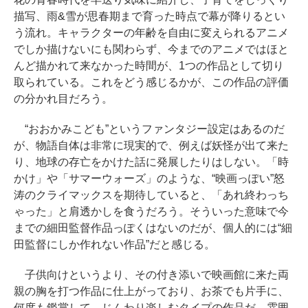
描写、雨&雪が思春期まで育った時点で幕が降りるとい
う流れ。キャラクターの年齢を自由に変えられるアニメ
でしか描けないにも関わらず、今までのアニメではほと
んど描かれて来なかった時間が、1つの作品として切り
取られている。これをどう感じるかが、この作品の評価
の分かれ目だろう。
“おおかみこども”というファンタジー設定はあるのだ
が、物語自体は非常に現実的で、例えば妖怪が出て来た
り、地球の存亡をかけた話に発展したりはしない。「時
かけ」や「サマーウォーズ」のような、“映画っぽい”怒
涛のクライマックスを期待していると、「あれ終わっち
ゃった」と肩透かしを食うだろう。そういった意味で今
までの細田監督作品っぽくはないのだが、個人的には“細
田監督にしか作れない作品”だと感じる。
子供向けというより、その付き添いで映画館に来た両
親の胸を打つ作品に仕上がっており、お茶でも片手に、
何度も鑑賞して、じんわり楽しむタイプの作品だ。雰囲