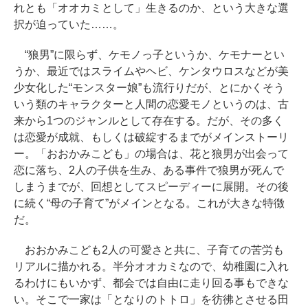
れとも「オオカミとして」生きるのか、という大きな選
択が迫っていた……。
“狼男”に限らず、ケモノっ子というか、ケモナーとい
うか、最近ではスライムやヘビ、ケンタウロスなどが美
少女化した“モンスター娘”も流行りだが、とにかくそう
いう類のキャラクターと人間の恋愛モノというのは、古
来から1つのジャンルとして存在する。だが、その多く
は恋愛が成就、もしくは破綻するまでがメインストーリ
ー。「おおかみこども」の場合は、花と狼男が出会って
恋に落ち、2人の子供を生み、ある事件で狼男が死んで
しまうまでが、回想としてスピーディーに展開。その後
に続く“母の子育て”がメインとなる。これが大きな特徴
だ。
おおかみこども2人の可愛さと共に、子育ての苦労も
リアルに描かれる。半分オオカミなので、幼稚園に入れ
るわけにもいかず、都会では自由に走り回る事もできな
い。そこで一家は「となりのトトロ」を彷彿とさせる田