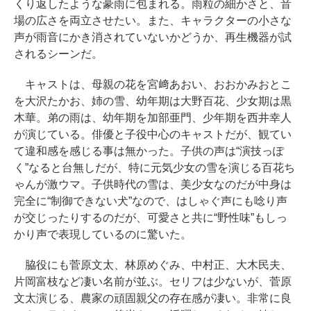
くり返したような豪雨に包まれる。雨粒の細かさと、音
場の広さを両立させたい。また、キャラクターの小さな
声が雨音にかき消されていないかどうか、再生機器が試
されるシーンだ。
キャストは、母親の花を宮﨑あおい、おおかみおとこ
を大沢たかお、姉の雪、幼年期は大野百花、少女期は黒
木華。弟の雨は、幼年期を加部亜門、少年期を西井幸人
が演じている。俳優と子役中心のキャストだが、観てい
て違和感を感じる事は無かった。子供の声は“演技っぽ
く”なると台無しだが、特に元気少女の雪を演じる百花ち
ゃんが激ウマ。子供時代の雪は、美少女なのだが中身は
完全に“制御できない犬”なので、はしゃぐ声にも唸り声
が交じったりするのだが、可愛さと共に“野性味”もしっ
かり声で表現しているのに驚いた。
脇役にも菅原文太、林原めぐみ、中村正、大木民夫、
片岡富枝など凄い名前が並ぶ。セリフは少ないが、菅原
文太演じる、農家の頑固親父の存在感が凄い。非常に良