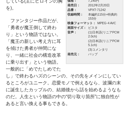
している(主にヒロインの胸
価格：
7,140円
発売日：
2012年2月20日
を)。
品番：
VPXT-71242
収録時間：
本編約115分+特典約
153分
ファンタジー作品だが、
映像フォーマット：
MPEG-4 AVC
「勇者が魔王倒して終わ
画面サイズ：
ビスタ
音声：
(1)日本語(リニアPCM
り」という物語ではない。
2.0ch)
「魔王の新しい考え方に耳
(2)日本語(リニアPCM
5.1ch)
を傾けた勇者が仲間にな
(3)コメンタリ
発売元：
バップ
り、一緒に社会の構造改革
に乗り出す」という物語。
一般的に「めでたしめでた
し」で終わるハズのシーンの、その先をメインにしてい
るところがユニーク。恋愛モノで例えるなら、波瀾の末
に誕生したカップルの、結婚後から話を始めるようなも
のだ。人生という物語の中の“切り取り箇所”に独自性が
あると言い換える事もできる。