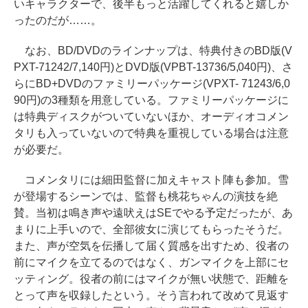
いキャラクターで、後半もっと活躍してくれると嬉しか
ったのだが……。
なお、BD/DVDのラインナップは、特典付きのBD版(V
PXT-71242/7,140円)とDVD版(VPBT-13736/5,040円)、さ
らにBD+DVDのファミリーパッケージ(VPXT- 71243/6,0
90円)の3種類を用意している。ファミリーパッケージに
は特典ディスクがついていないほか、オーディオコメン
タリも入っていないので特典を重視している場合は注意
が必要だ。
コメンタリには細田監督に加えキャスト陣も参加。雪
が登場するシーンでは、監督も桃花ちゃんの演技を絶
賛。当初は鳴き声や遠吠えはSEでやる予定だったが、あ
まりに上手いので、全部彼女に演じてもらったそうだ。
また、声が空気を伝播して届く質感を出すため、役者の
前にマイクを立てるのではなく、ガンマイクを上部にセ
ッティング。役者の前にはマイクが無い状態で、距離を
とって声を収録したという。そう言われて改めて見返す