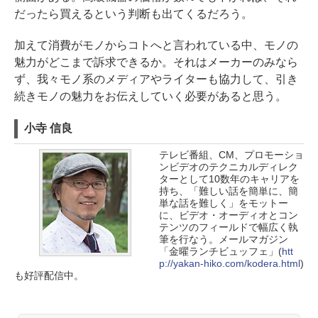
だったら買えるという判断も出てくるだろう。
加えて消費がモノからコトへと言われている中、モノの
魅力がどこまで訴求できるか。それはメーカーのみなら
ず、我々モノ系のメディアやライターも協力して、引き
続きモノの魅力をお伝えしていく必要があると思う。
小寺 信良
テレビ番組、CM、プロモーショ
ンビデオのテクニカルディレク
ターとして10数年のキャリアを
持ち、「難しい話を簡単に、簡
単な話を難しく」をモットー
に、ビデオ・オーディオとコン
テンツのフィールドで幅広く執
筆を行なう。メールマガジン
「金曜ランチビュッフェ」(
htt
p://yakan-hiko.com/kodera.html
)
も好評配信中。