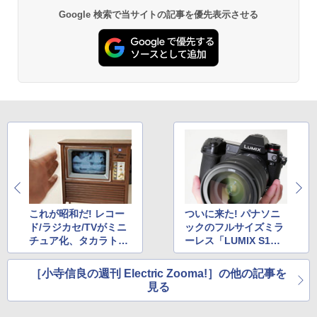
Google 検索で当サイトの記事を優先表示させる
これが昭和だ! レコー
ついに来た! パナソニ
ド/ラジカセ/TVがミニ
ックのフルサイズミラ
チュア化、タカラトミ
ーレス「LUMIX S1」
ー「ザ・昭和」
で4K動画を撮る
［小寺信良の週刊 Electric Zooma!］の他の記事を
見る