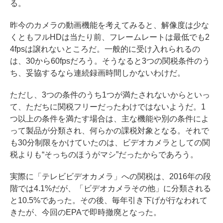
る。
昨今のカメラの動画機能を考えてみると、解像度は少な
くともフルHDは当たり前、フレームレートは最低でも2
4fpsは譲れないところだ。一般的に受け入れられるの
は、30から60fpsだろう。そうなると3つの関税条件のう
ち、妥協するなら連続録画時間しかないわけだ。
ただし、3つの条件のうち1つが満たされないからといっ
て、ただちに関税フリーだったわけではないようだ。1
つ以上の条件を満たす場合は、主な機能や別の条件によ
って製品が分類され、何らかの課税対象となる。それで
も30分制限をかけていたのは、ビデオカメラとしての関
税よりも“そっちのほうがマシ”だったからであろう。
実際に「テレビビデオカメラ」への関税は、2016年の段
階では4.1%だが、「ビデオカメラその他」に分類される
と10.5%であった。その後、毎年引き下げが行なわれて
きたが、今回のEPAで即時撤廃となった。