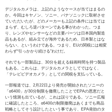
デジタルカメラは、上記のようなケースが当てはまるの
か。今回はキヤノン、ソニー、パナソニックに取材させ
ていただいたが、どのメーカーも上記の条件には当ては
まらず、むしろ逆パターンである事がわかった。つま
り、レンズやセンサーなどの主要パーツは日本国内製造
品もあるが、組み立てが海外であるため、日本製とはな
らない、というわけである。つまり、EUの関税には相変
わらず“引っかかり続ける”わけだ。
それでも一部製品は、30分を超える録画時間を持つ製品
もある。これらは、デジタルカメラとしてではなく、
「テレビビデオカメラ」としての関税を支払っている。
一部報道では、2月22日より発売が開始されたソニーの
「α6400」が30分制限を撤廃したことでEPAの恩恵だと
いう憶測も出ているが、これは誤りである。ソニー広報
に確認したところ、α6400の制限撤廃はあくまでも商品
戦略としてそう設計したという事であり、EPA発効のタ