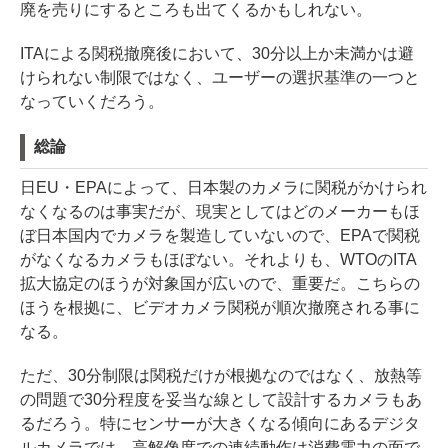
廃を売りにするところも出てくるかもしれない。
ITAによる関税撤廃後において、30分以上か未満かは避
けられない制限ではなく、ユーザーの選択基準の一つと
なっていくだろう。
総論
日EU・EPAによって、日本製のカメラに関税がかけられ
なくなるのは事実だが、現実としてはどのメーカーもほ
ぼ日本国内でカメラを製造していないので、EPAで関税
がなくなるカメラもほぼない。それよりも、WTOのITA
拡大協定のほうが対象国が広いので、重要だ。こちらの
ほうを根拠に、ビデオカメラ関税が順次撤廃される事に
なる。
ただ、30分制限は関税だけが根拠なのではなく、放熱等
の問題で30分程度を妥当な線として設計するカメラもあ
るだろう。特にセンサーが大きくなる傾向にあるデジタ
ルカメラでは、高解像度での連続動作は消費電力の面で