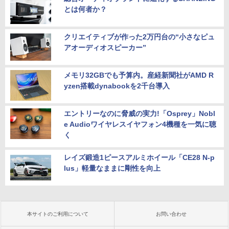
とは何者か？
クリエイティブが作った2万円台の“小さなピュ
アオーディオスピーカー”
メモリ32GBでも予算内。産経新聞社がAMD R
yzen搭載dynabookを2千台導入
エントリーなのに脅威の実力!「Osprey」Nobl
e Audioワイヤレスイヤフォン4機種を一気に聴
く
レイズ鍛造1ピースアルミホイール「CE28 N-p
lus」軽量なままに剛性を向上
本サイトのご利用について
お問い合わせ