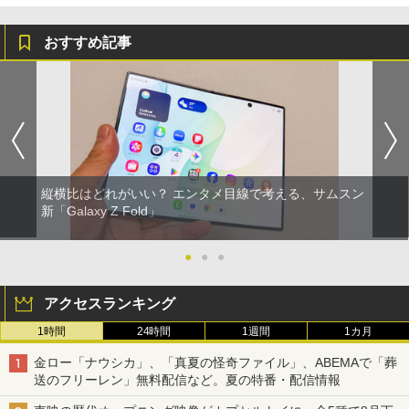
おすすめ記事
縦横比はどれがいい？ エンタメ目線で考える、サムスン
新「Galaxy Z Fold」
●
●
●
アクセスランキング
1時間
24時間
1週間
1カ月
金ロー「ナウシカ」、「真夏の怪奇ファイル」、ABEMAで「葬
送のフリーレン」無料配信など。夏の特番・配信情報