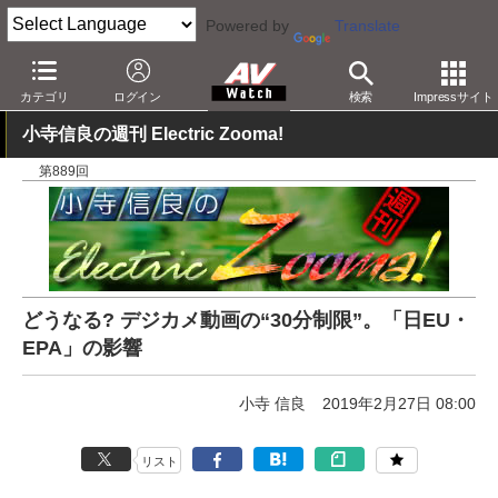
Powered by
Translate
AV Watch
動向
業界動向
カテゴリ
ログイン
検索
Impressサイト
小寺信良の週刊 Electric Zooma!
第889回
どうなる? デジカメ動画の“30分制限”。「日EU・
EPA」の影響
小寺 信良
2019年2月27日 08:00
リスト