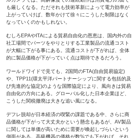
も厳しくなる。ただそれも技術革新によって電力効率が
上がっていけば、数年かけて徐々にこうした制限はなく
なっていくのかもしれない。
むしろEPAやITAによる貿易自由化の恩恵は、国内外の自
社工場間でパーツをやりとりする工業製品の流通コスト
が大幅に下がる事にある。流通コストが下がれば、全体
的に製品価格が下がっていく点は期待できるだろう。
ワールドワイドで見ても、2国間のFTA(自由貿易協定)
や、TPP11(環太平洋パートナーシップに関する包括的及
び先進的な協定)のような国際協定により、風向きは貿易
自由化の方向にある。グローバル化した日本企業ほど、
こうした関税撤廃は大きな追い風になる。
デフレ脱却が日本経済の喫緊の課題である中、さらに商
品価格が下がって大丈夫かという懸念もあるが、AV製品
に関しては単価が高いために需要が喚起しづらいという
側面がある。高級機器の価格が数%でも下がれば、それ