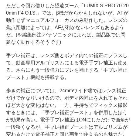
ただし今回お借りした望遠ズーム「LUMIX S PRO 70-20
0mm F4 O.I.S.」では、β機だからかもしれないが、AFが
動作せずマニュアルフォーカスのみ動作した。レンズの
焦点距離によっては、AFが利かないレンズもあるよう
だ。(※編集部注:パナソニックによれば、製品版では問
題なく動作するそうです)
手ブレ補正は、レンズ側とボディ内での補正にプラスし
て、動画専用アルゴリズムによる電子手ブレ補正も使え
る。さらにもう一段強力にブレを補正する「手ブレ補正
ブースト」機能も搭載する。
歩きの補正については、24mmワイド端ではレンズ補正
だけでかなりいけるので、ボディ内補正を入れてもそれ
ほど大きな変化はない。一方、手持ちでフィックス撮影
するときには、「手ブレ補正ブースト」を併用したほう
が効果が高い。電子手ブレ補正はONにしただけで画角が
一段狭くなるが、手ブレ補正ブーストはアルゴリズムが
変わるだけで電子補正と同じ画角で使えるのも魅力だ。