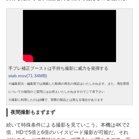
手ブレ補正ブーストは手持ち撮影に威力を発揮する
stab.mov(71.34MB)
※編集部注：編集部では掲載した動画の再生の保証はいたしかねます。また、再生環境
についての個別のご質問にはお答えいたしかねますのでご了承下さい
※撮影に利用したのはβ機で、実際の製品とは異なる場合があります
夜間撮影もまずまず
続いて特殊条件による撮影を見ていこう。本機は4Kで2
倍、HDで5倍と6倍のハイスピード撮影が可能だ。それ