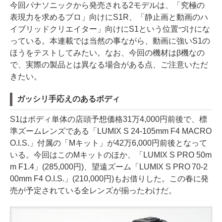
今回パナソニックから発売される2モデルは、「究極の
表現力を求めるプロ」向けにS1R、「静止画と動画のハ
イブリッドクリエイター」向けにS1という位置づけにな
っている。本連載では当然の事ながら、動画に強いS1の
ほうをテストしてみたい。なお、今回の機材はβ機なの
で、実際の製品とは異なる場合がある点、ご注意いただ
きたい。
ガッシリ手応えのあるボディ
S1はボディ単体の店頭予想価格31万4,000円前後で、標
準ズームレンズである「LUMIX S 24-105mm F4 MACRO
O.I.S.」付属の「Mキット」が42万6,000円前後となって
いる。今回はこのMキットのほか、「LUMIX S PRO 50m
m F1.4」(285,000円)、望遠ズーム「LUMIX S PRO 70-2
00mm F4 O.I.S.」(210,000円)もお借りした。この春に発
売が予定されている全レンズが揃ったわけだ。