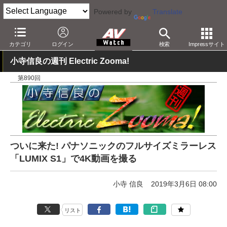
Powered by
Translate
AV Watch
製品
デジタルカメラ
パナソニック
カテゴリ
ログイン
検索
Impressサイト
小寺信良の週刊 Electric Zooma!
第890回
ついに来た! パナソニックのフルサイズミラーレス
「LUMIX S1」で4K動画を撮る
小寺 信良
2019年3月6日 08:00
リスト