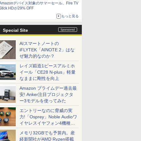
Amazonデバイス対象のサマーセール。Fire TV
Stick HDが29% OFF
もっと見る
Special Site
AIスマートノートの
iFLYTEK「AINOTE 2」はな
ぜ魅力的なのか？
レイズ鍛造1ピースアルミホ
イール「CE28 N-plus」軽量
なままに剛性を向上
Amazon プライムデー過去最
安! Anker注目プロジェクタ
ー3モデルを使ってみた
エントリーなのに脅威の実
力!「Osprey」Noble Audioワ
イヤレスイヤフォン4機種を
一気に聴く
メモリ32GBでも予算内。産
経新聞社がAMD Ryzen搭載