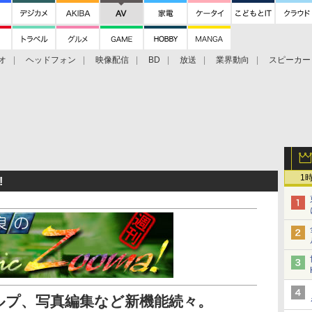
オ
ヘッドフォン
映像配信
BD
放送
業界動向
スピーカー
ェクタ
PS4
BDプレーヤー
映像配信
BD
1
!
ルプ、写真編集など新機能続々。