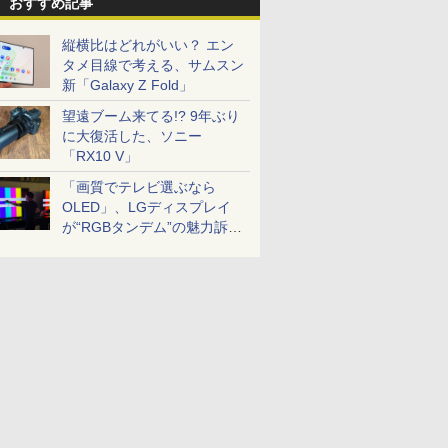
おすすめ記事
縦横比はどれがいい？ エン
タメ目線で考える、サムスン
新「Galaxy Z Fold」
望遠ブーム来てる!? 9年ぶり
に大復活した、ソニー
「RX10 V」
「画質でテレビ選ぶなら
OLED」、LGディスプレイ
が“RGBタンデム”の魅力訴
求。液晶とのガチ比較も