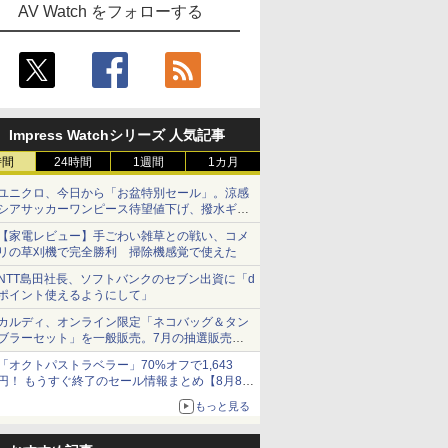
AV Watch をフォローする
Impress Watchシリーズ 人気記事
時間
24時間
1週間
1カ月
ユニクロ、今日から「お盆特別セール」。涼感
シアサッカーワンピース待望値下げ、撥水ギア
ショーツは1990円に
【家電レビュー】手ごわい雑草との戦い、コメ
リの草刈機で完全勝利 掃除機感覚で使えた
NTT島田社長、ソフトバンクのセブン出資に「d
ポイント使えるようにして」
カルディ、オンライン限定「ネコバッグ＆タン
ブラーセット」を一般販売。7月の抽選販売の
当選無効分
「オクトパストラベラー」70%オフで1,643
円！ もうすぐ終了のセール情報まとめ【8月8日
更新】
もっと見る
ニンテンドーeショップでは「大神 絶景版」が
67%オフで990円