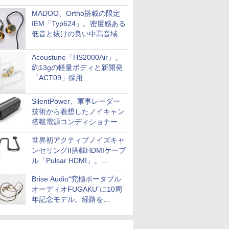
MADOO、Ortho搭載の限定
IEM「Typ624」。密度感ある
低音と抜けの良い中高音域
Acoustune「HS2000Air」。
約13gの軽量ボディと新開発
「ACT09」採用
SilentPower、軍事レーダー
技術から着想したノイキャン
搭載電源コンディショナー
「AC iPurifier2」
世界初アクティブノイズキャ
ンセリングII搭載HDMIケーブ
ル「Pulsar HDMI」。
SilentPowerから
Brise Audio“究極ポータブル
オーディオFUGAKU”に10周
年記念モデル。経路を
NISHIKIで統一。400万円