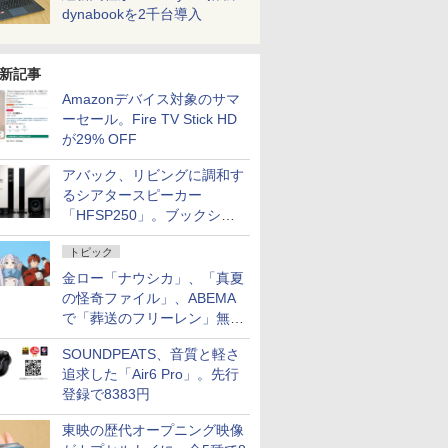
dynabookを2千台導入
新記事
Amazonデバイス対象のサマ
ーセール。Fire TV Stick HD
が29% OFF
アバック、リビングに調和す
るシアタースピーカー
「HFSP250」。ブックシェ
ルフはペア3万円以下
トピック
金ロー「ナウシカ」、「真夏
の怪奇ファイル」、ABEMA
で「葬送のフリーレン」無料
配信など。夏の特番・配信情
SOUNDPEATS、音質と軽さ
報
追求した「Air6 Pro」。先行
登録で8383円
東映の歴代オープニング映像