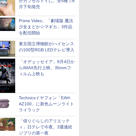
がカプセルトイに。全5種で8
月下旬発売
Prime Video、「劇場版 魔法
少女まどか☆マギカ」3作品
を配信開始
東京国立博物館がハイセンス
の100型RGB LEDテレビ導入
「オデュッセイア」9月4日か
らIMAX先行上映。35mmフ
ィルム上映も
Technicsイヤフォン「EAH-
AZ100」に新色ムーンライト
ライラック
「借りぐらしのアリエッテ
ィ」日テレで今夜。3週連続
ジブリの第一夜