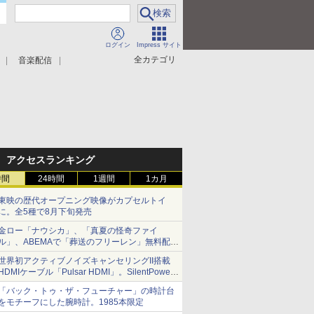
ログイン
Impress サイト
全カテゴリ
音楽配信
アクセスランキング
時間
24時間
1週間
1カ月
東映の歴代オープニング映像がカプセルトイ
に。全5種で8月下旬発売
金ロー「ナウシカ」、「真夏の怪奇ファイ
ル」、ABEMAで「葬送のフリーレン」無料配信
など。夏の特番・配信情報
世界初アクティブノイズキャンセリングII搭載
HDMIケーブル「Pulsar HDMI」。SilentPower
から
「バック・トゥ・ザ・フューチャー」の時計台
をモチーフにした腕時計。1985本限定