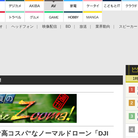
オ
ヘッドフォン
映像配信
BD
放送
業界動向
スピーカー
ェクタ
PS4
BDプレーヤー
映像配信
BD
1
!
“高コスパ”なノーマルドローン「DJI