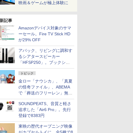
映画＆ゲームが極上体験に
新記事
Amazonデバイス対象のサマ
ーセール。Fire TV Stick HD
が29% OFF
アバック、リビングに調和す
るシアタースピーカー
「HFSP250」。ブックシェ
ルフはペア3万円以下
トピック
金ロー「ナウシカ」、「真夏
の怪奇ファイル」、ABEMA
で「葬送のフリーレン」無料
配信など。夏の特番・配信情
SOUNDPEATS、音質と軽さ
報
追求した「Air6 Pro」。先行
登録で8383円
東映の歴代オープニング映像
がカプセルトイに。全5種で8