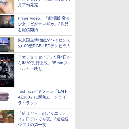
月下旬発売
Prime Video、「劇場版 魔法
少女まどか☆マギカ」3作品
を配信開始
東京国立博物館がハイセンス
の100型RGB LEDテレビ導入
「オデュッセイア」9月4日か
らIMAX先行上映。35mmフ
ィルム上映も
Technicsイヤフォン「EAH-
AZ100」に新色ムーンライト
ライラック
「借りぐらしのアリエッテ
ィ」日テレで今夜。3週連続
ジブリの第一夜