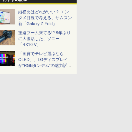
縦横比はどれがいい？ エン
タメ目線で考える、サムスン
新「Galaxy Z Fold」
望遠ブーム来てる!? 9年ぶり
に大復活した、ソニー
「RX10 V」
「画質でテレビ選ぶなら
OLED」、LGディスプレイ
が“RGBタンデム”の魅力訴
求。液晶とのガチ比較も