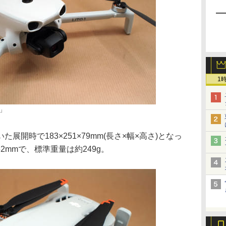
1
1」
開時で183×251×79mm(長さ×幅×高さ)となっ
62mmで、標準重量は約249g。