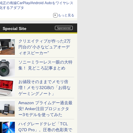
純正の有線CarPlay/Android Autoをワイヤレス
化するアダプタ
もっと見る
Special Site
クリエイティブが作った2万
円台の“小さなピュアオーデ
ィオスピーカー”
ソニーミラーレス一眼の大特
集！ 見どころ記事まとめ
お値段そのままでメモリ倍
増！メモリ32GBの「お得な
ゲーミングノート」
Amazon プライムデー過去最
安! Anker注目プロジェクタ
ー3モデルを使ってみた
ハイグレードテレビ「TCL
Q7D Pro」。圧巻の色彩美で