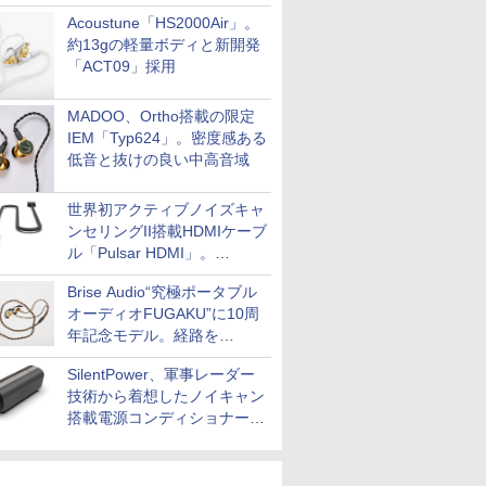
Acoustune「HS2000Air」。
約13gの軽量ボディと新開発
「ACT09」採用
MADOO、Ortho搭載の限定
IEM「Typ624」。密度感ある
低音と抜けの良い中高音域
世界初アクティブノイズキャ
ンセリングII搭載HDMIケーブ
ル「Pulsar HDMI」。
SilentPowerから
Brise Audio“究極ポータブル
オーディオFUGAKU”に10周
年記念モデル。経路を
NISHIKIで統一。400万円
SilentPower、軍事レーダー
技術から着想したノイキャン
搭載電源コンディショナー
「AC iPurifier2」