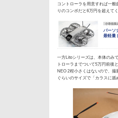
コントローラを用意すれば一般
りのコンボだと6万円を超えて
小寺信良の週刊
パーソ
最軽量ド
一方Litoシリーズは、本体の
トローラまでついて5万円前後という
NEO 2程小さくはないので、
ぐらいのサイズで「カラスに舐