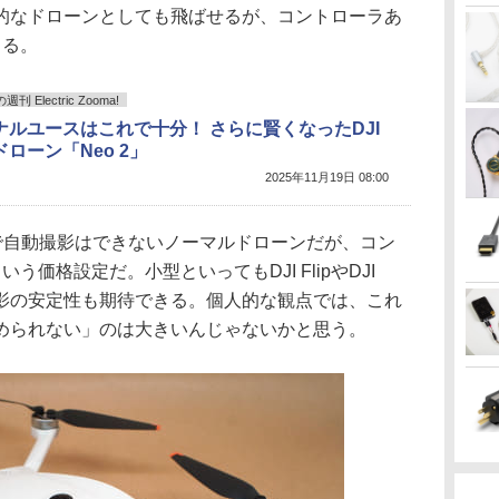
的なドローンとしても飛ばせるが、コントローラあ
くる。
 Electric Zooma!
ナルユースはこれで十分！ さらに賢くなったDJI
ローン「Neo 2」
2025年11月19日 08:00
みで自動撮影はできないノーマルドローンだが、コン
価格設定だ。小型といってもDJI FlipやDJI
撮影の安定性も期待できる。個人的な観点では、これ
められない」のは大きいんじゃないかと思う。