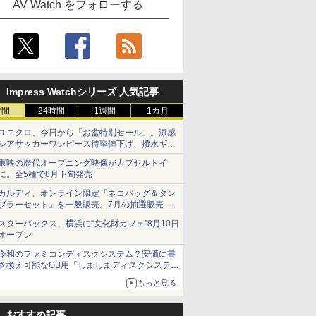
AV Watch をフォローする
Impress Watchシリーズ 人気記事
時間
24時間
1週間
1カ月
ユニクロ、今日から「お盆特別セール」。涼感
シアサッカーワンピース待望値下げ、撥水ギア
ショーツは1990円に
東映の歴代オープニング映像がカプセルトイ
に。全5種で8月下旬発売
カルディ、オンライン限定「ネコバッグ＆タン
ブラーセット」を一般販売。7月の抽選販売の
当選無効分
スターバックス、横浜に“文化財カフェ”8月10日
オープン
令和のファミコンディスクシステム？安価に書
き換え可能なGB用「しましまディスクシステ
ム」
もっと見る
おすすめ記事