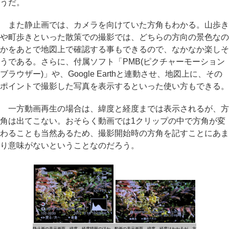
うだ。
また静止画では、カメラを向けていた方角もわかる。山歩き
や町歩きといった散策での撮影では、どちらの方向の景色なの
かをあとで地図上で確認する事もできるので、なかなか楽しそ
うである。さらに、付属ソフト「PMB(ピクチャーモーション
ブラウザー)」や、Google Earthと連動させ、地図上に、その
ポイントで撮影した写真を表示するといった使い方もできる。
一方動画再生の場合は、緯度と経度までは表示されるが、方
角は出てこない。おそらく動画では1クリップの中で方角が変
わることも当然あるため、撮影開始時の方角を記すことにあま
り意味がないということなのだろう。
静止画の表示画面。緯度、経度情報のほか、
動画の表示画面。緯度、経度はわかるが、方