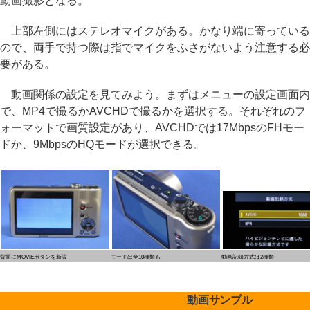
動画撮影となる。
上部左側にはステレオマイクがある。かなり端に寄っている
ので、両手で持つ際は指でマイクをふさがないよう注意する必
要がある。
動画関係の設定を見てみよう。まずはメニューの設定画面内
で、MP4で撮るかAVCHDで撮るかを選択する。それぞれのフ
ォーマットで画質設定があり、AVCHDでは17MbpsのFHモー
ドか、9MbpsのHQモードが選択できる。
背面にMOVIEボタンを新設
モードは全10種類も
動画記録方式は2種類
動画サンプル