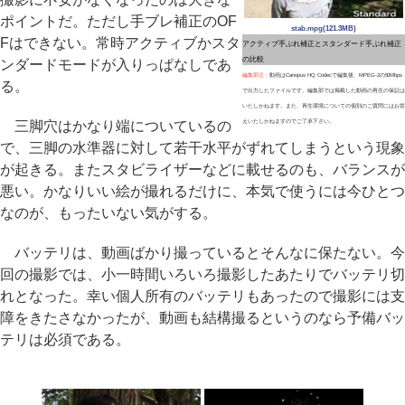
ポイントだ。ただし手ブレ補正のOF
stab.mpg(121.3MB)
Fはできない。常時アクティブかスタ
アクティブ手ぶれ補正とスタンダード手ぶれ補正
の比較
ンダードモードが入りっぱなしであ
編集部注：
動画はCanopus HQ Codecで編集後、MPEG-2の50Mbps
る。
で出力したファイルです。編集部では掲載した動画の再生の保証は
いたしかねます。また、再生環境についての個別のご質問にはお答
三脚穴はかなり端についているの
えいたしかねますのでご了承下さい。
で、三脚の水準器に対して若干水平がずれてしまうという現象
が起きる。またスタビライザーなどに載せるのも、バランスが
悪い。かなりいい絵が撮れるだけに、本気で使うには今ひとつ
なのが、もったいない気がする。
バッテリは、動画ばかり撮っているとそんなに保たない。今
回の撮影では、小一時間いろいろ撮影したあたりでバッテリ切
れとなった。幸い個人所有のバッテリもあったので撮影には支
障をきたさなかったが、動画も結構撮るというのなら予備バッ
テリは必須である。