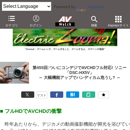
Powered by
Translate
カテゴリ
ログイン
検索
Impressサイト
“Zooma!：ズームレンズ、ズームすること、ズームする人、ズズーンの造語”
第455回:ついにコンデジでAVCHDフル対応! ソニー
「DSC-HX5V」
～ 大幅機能アップでハンディカム危うし? ～
リスト
■ フルHDでAVCHDの衝撃
昨年あたりから、デジカメの動画撮影機能が脚光を浴びてい