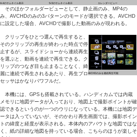
4×4のサムネイル表示
5×5のサムネイル表示
カレンダービュー
そのほかフォルダービューとして、静止画のみ、MP4の
み、AVCHDのみの3パターンのモードが選択できる。AVCHD
に設定した場合、AVCHDで撮影した動画のみが現われる。
クリップをひとつ選んで再生すると、
そのクリップの再生が終わった時点で停
止するが、スライドショーから連続再生
を選ぶと、動画を連続で再生できる。ク
リップのつなぎ目も止まることなく、綺
麗に連続で再生されるあたり、再生プロ
AVCHDのみを連続再生可能
セッサはかなりパワフルだ。
本機には、GPSも搭載されている。ハンディカムでは内蔵
メモリに地図データが入っており、地図上で撮影ポイントが確
認できるというのが一つのウリになっている。本機には地図デ
ータは入っていないが、そのかわり再生画面では、撮影ポイン
トの緯度と経度が表示される。本体内のアバウトな地図ではな
く、紙の詳細な地図を持っている場合、こちらのほうが楽しそ