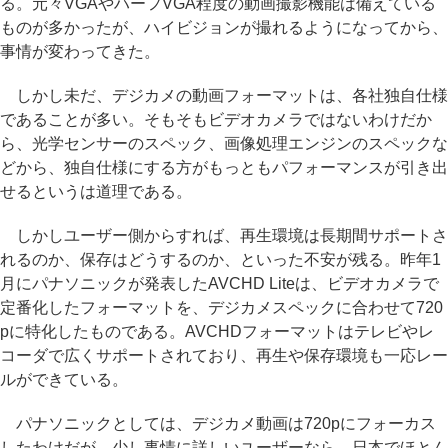
る。元々VGAやハーフVGA程度の動画撮影機能は備えている
ものが多かったが、ハイビジョンが撮れるようになってから、
事情が変わってきた。
しかし未だ、デジカメの動画フォーマットは、各社独自仕様
であることが多い。そもそもビデオカメラではないわけだか
ら、光学センサーのスペック、画像処理エンジンのスペックな
どから、独自仕様にする方がもっともパフォーマンスが引き出
せるというは道理である。
しかしユーザー側からすれば、再生環境は長期間サポートさ
れるのか、保存はどうするのか、といった不安が残る。昨年1
月にパナソニックが発表したAVCHD Liteは、ビデオカメラで
定番化したフォーマットを、デジカメスペックに合わせて720
pに特化したものである。AVCHDフォーマットはテレビやレ
コーダで広くサポートされており、再生や保存環境も一応レー
ルができている。
パナソニックとしては、デジカメ動画は720pにフォーカス
したわけだが、少し事情に詳しいユーザーなら、日本でほとん