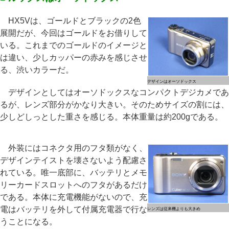
HX5Vは、ゴールドとブラックの2色
展開だが、今回はゴールドをお借りして
いる。これまでのゴールドのイメージと
は違い、少しカッパーの赤みを感じさせ
る、渋いカラーだ。
デザインはオーソドックス
デザインとしてはオーソドックスなコンパクトデジカメであ
るが、レンズ部分がかなり大きい。そのためサイズの割には、
少しどしっとした重さを感じる。本体重量は約200gである。
外装にはコネクタ用のフタ類がなく、
デザインテイストを壊さないよう配慮さ
れている。唯一底部に、バッテリとメモ
リーカードスロットへのフタがあるだけ
である。本体に充電機能がないので、充
電はバッテリを外して付属充電器で行な
レンズは従来機よりも大きめ
うことになる。