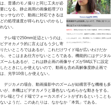
は、普通のモノ撮りと同じ工夫が必
要になる。静止画用の画像処理プロ
セッサなので、動画に対応できるほ
focus.mpg(62.1MB)
どの処理速度が得られないのかもし
動画撮影中は顔認識しないので、手前に近づく人
物にはフォーカスがあわない
れない。
編集部注：
動画はCanopus HQ Codecで編集後、MPEG-2の50Mbps
で出力したファイルです。編集部では掲載した動画の再生の保証は
テレ端で250mm近辺というのは、
いたしかねます。また、再生環境についての個別のご質問にはお答
ビデオカメラ的に言えばもう少し寄
えいたしかねますのでご了承下さい。
りたいところではあるが、これだけワイド端が広いわけだか
ら、そこはまあ仕方がないところである。機能的にはデジタル
ズームもあるが、これは静止画の画像サイズが5M以下に設定
したときにしか使えないので、動画も含め高解像度静止画で
は、光学10倍しか使えない。
デジカメの場合、動画撮影中のズームが結構苦手な機種も多
いが、本機はビデオカメラと遜色ないなめらかな動きをする。
テレ端とワイド端でフォーカスポイントがずれるということも
ないようだ。このあたりは、なかなか「本気」である。