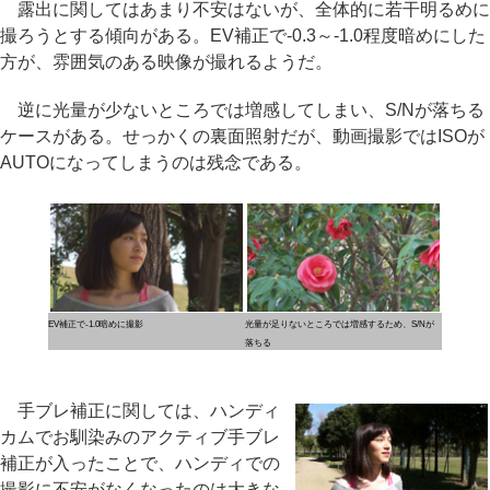
露出に関してはあまり不安はないが、全体的に若干明るめに
撮ろうとする傾向がある。EV補正で-0.3～-1.0程度暗めにした
方が、雰囲気のある映像が撮れるようだ。
逆に光量が少ないところでは増感してしまい、S/Nが落ちる
ケースがある。せっかくの裏面照射だが、動画撮影ではISOが
AUTOになってしまうのは残念である。
EV補正で-1.0暗めに撮影
光量が足りないところでは増感するため、S/Nが
落ちる
手ブレ補正に関しては、ハンディ
カムでお馴染みのアクティブ手ブレ
補正が入ったことで、ハンディでの
撮影に不安がなくなったのは大きな