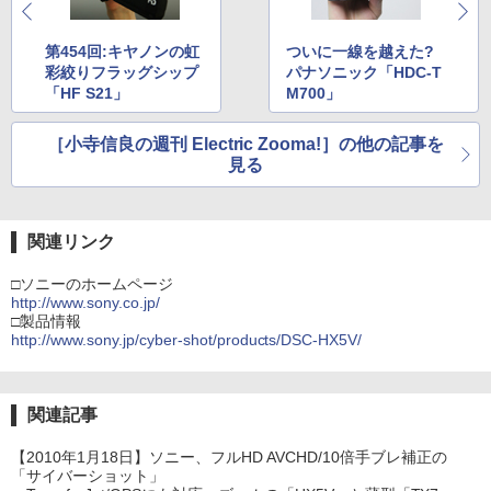
第454回:キヤノンの虹
ついに一線を越えた?
彩絞りフラッグシップ
パナソニック「HDC-T
「HF S21」
M700」
［小寺信良の週刊 Electric Zooma!］の他の記事を
見る
関連リンク
□ソニーのホームページ
http://www.sony.co.jp/
□製品情報
http://www.sony.jp/cyber-shot/products/DSC-HX5V/
関連記事
【2010年1月18日】ソニー、フルHD AVCHD/10倍手ブレ補正の
「サイバーショット」