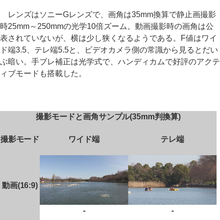
レンズはソニーGレンズで、画角は35mm換算で静止画撮影
時25mm～250mmの光学10倍ズーム。動画撮影時の画角は公
表されていないが、横は少し狭くなるようである。F値はワイ
ド端3.5、テレ端5.5と、ビデオカメラ側の常識から見るとだい
ぶ暗い。手ブレ補正は光学式で、ハンディカムで好評のアクテ
ィブモードも搭載した。
撮影モードと画角サンプル(35mm判換算)
撮影モード
ワイド端
テレ端
動画(16:9)
-
-