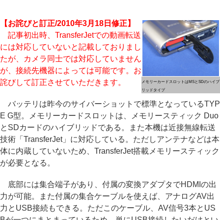
【お詫びと訂正/2010年3月18日修正】
記事初出時、TransferJetでの動画転送
には対応していないと記載しておりまし
たが、カメラ同士では対応していません
が、接続先機器によっては可能です。お
詫びして訂正させていただきます。
メモリーカードスロットはMSとSDのハイブ
リッドタイプ
バッテリは昨今のサイバーショットで標準となっているTYP
E G型。メモリーカードスロットは、メモリースティック Duo
とSDカードのハイブリッドである。また本機は近接無線転送
技術「TransferJet」に対応している。ただしアンテナなどは本
体に内蔵していないため、TransferJet搭載メモリースティック
が必要となる。
底部には集合端子があり、付属の変換アダプタでHDMIの出
力が可能。また付属の集合ケーブルを使えば、アナログAV出
力とUSB接続もできる。ただこのケーブル、AV信号3本とUS
Bが一つにまとまっているため、単にUSB接続したいだけとい