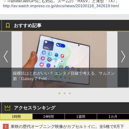
－TransferJet/GPSにも対応。ズームの「HX5V」と薄型「TX7」
http://av.watch.impress.co.jp/docs/news/20100118_342619.html
おすすめ記事
縦横比はどれがいい？ エンタメ目線で考える、サムスン
新「Galaxy Z Fold」
●
●
●
アクセスランキング
1時間
24時間
1週間
1カ月
東映の歴代オープニング映像がカプセルトイに。全5種で8月下