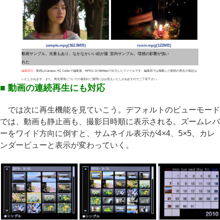
sample.mpg(362.8MB)
room.mpg(122MB)
動画サンプル。光量もあり、なかなかいい絵が撮
室内サンプル。増感の影響が強い
れた
編集部注：
動画はCanopus HQ Codecで編集後、MPEG-2の50Mbpsで出力したファイルです。編集部では掲載した動画の再生の保証は
いたしかねます。また、再生環境についての個別のご質問にはお答えいたしかねますのでご了承下さい。
■ 動画の連続再生にも対応
では次に再生機能を見ていこう。デフォルトのビューモード
では、動画も静止画も、撮影日時順に表示される。ズームレバ
ーをワイド方向に倒すと、サムネイル表示が4×4、5×5、カレ
ンダービューと表示が変わっていく。