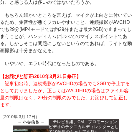
分、と感じる人は多いのではないだろうか。
もちろん細かいところを言えば、マイクが上向きに付いてい
るため、集音性が悪くフカレやすいこと、連続撮影がAVCHD
でも29分(MP4モードでは約29分または最大2GB)で止まってし
まうことが、ハンディカムに比べてのマイナスポイントであ
る。しかしそこは問題にしないというのであれば、ライトな動
画撮影は十分まかなえる。
いやいや、エラい時代になったものである。
【お詫びと訂正/2010年3月21日修正】
記事初出時、連続撮影がAVCHDの場合でも2GBで停止する
としておりましたが、正しくはAVCDHDの場合はファイル容
量の制限はなく、29分の制限のみでした。お詫びして訂正し
ます。
（2010年 3月 17日）
テレビ番組、CM、プロモーション
＝ 小寺信良 ＝
ビデオのテクニカルディレクターとし
て10数年のキャリアを持ち、「やや