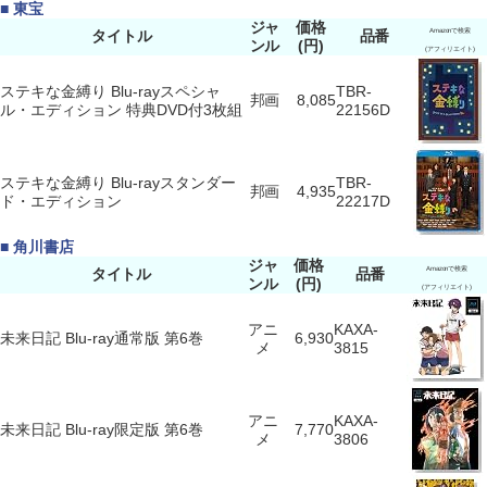
■ 東宝
ジャ
価格
タイトル
品番
Amazonで検索
ンル
(円)
(アフィリエイト)
ステキな金縛り Blu-rayスペシャ
TBR-
邦画
8,085
ル・エディション 特典DVD付3枚組
22156D
ステキな金縛り Blu-rayスタンダー
TBR-
邦画
4,935
ド・エディション
22217D
■ 角川書店
ジャ
価格
タイトル
品番
Amazonで検索
ンル
(円)
(アフィリエイト)
アニ
KAXA-
未来日記 Blu-ray通常版 第6巻
6,930
メ
3815
アニ
KAXA-
未来日記 Blu-ray限定版 第6巻
7,770
メ
3806