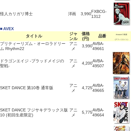
FXBCG-
怪人カリガリ博士
洋画
3,990
1312
■ AVEX
ジャ
価格
タイトル
品番
Amazonで検索
ンル
(円)
(アフィリエイト)
プリティーリズム・オーロラドリー
アニ
AVBA-
3,990
ム Rhythm22
メ
49661
ドラゴンエイジ -ブラッドメイジの
アニ
AVBA-
4,200
聖戦-
メ
49507
アニ
AVBA-
SKET DANCE 第10巻 通常版
4,725
メ
49665
SKET DANCE フジサキデラックス版
アニ
AVBA-
5,775
10 (初回生産限定)
メ
49664