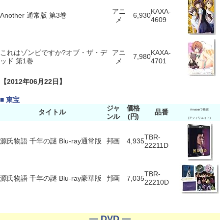
アニ
KAXA-
Another 通常版 第3巻
6,930
メ
4609
これはゾンビですか?オブ・ザ・デ
アニ
KAXA-
7,980
ッド 第1巻
メ
4701
【2012年06月22日】
■ 東宝
ジャ
価格
タイトル
品番
Amazonで検索
ンル
(円)
(アフィリエイト)
TBR-
源氏物語 千年の謎 Blu-ray通常版
邦画
4,935
22211D
TBR-
源氏物語 千年の謎 Blu-ray豪華版
邦画
7,035
22210D
― DVD ―