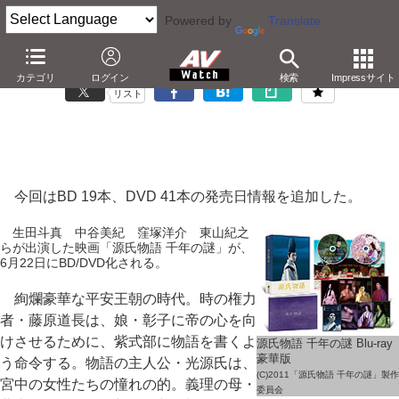
Powered by
Translate
「Blu-ray/DVD発売日一覧」3月14日の更新情報
カテゴリ
ログイン
検索
Impressサイト
リスト
今回はBD 19本、DVD 41本の発売日情報を追加した。
生田斗真 中谷美紀 窪塚洋介 東山紀之
らが出演した映画「源氏物語 千年の謎」が、
6月22日にBD/DVD化される。
絢爛豪華な平安王朝の時代。時の権力
者・藤原道長は、娘・彰子に帝の心を向
けさせるために、紫式部に物語を書くよ
源氏物語 千年の謎 Blu-ray
豪華版
う命令する。物語の主人公・光源氏は、
(C)2011「源氏物語 千年の謎」製作
宮中の女性たちの憧れの的。義理の母・
委員会