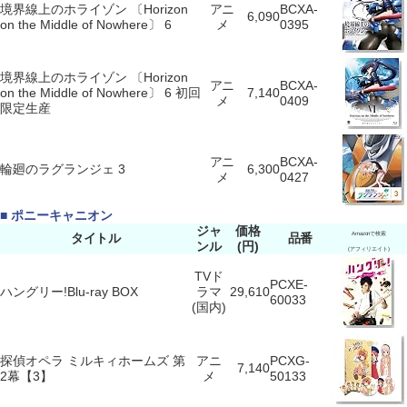
境界線上のホライゾン 〔Horizon
アニ
BCXA-
6,090
on the Middle of Nowhere〕 6
メ
0395
境界線上のホライゾン 〔Horizon
アニ
BCXA-
on the Middle of Nowhere〕 6 初回
7,140
メ
0409
限定生産
アニ
BCXA-
輪廻のラグランジェ 3
6,300
メ
0427
■ ポニーキャニオン
ジャ
価格
タイトル
品番
Amazonで検索
ンル
(円)
(アフィリエイト)
TVド
PCXE-
ハングリー!Blu-ray BOX
ラマ
29,610
60033
(国内)
探偵オペラ ミルキィホームズ 第
アニ
PCXG-
7,140
2幕【3】
メ
50133