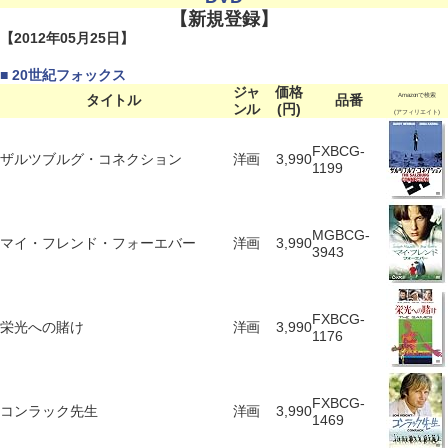
【新規登録】
【2012年05月25日】
■ 20世紀フォックス
ジャ
価格
タイトル
品番
Amazonで検索
ンル
(円)
(アフィリエイト)
FXBCG-
ザルツブルグ・コネクション
洋画
3,990
1199
MGBCG-
マイ・フレンド・フォーエバー
洋画
3,990
3943
FXBCG-
栄光への賭け
洋画
3,990
1176
FXBCG-
コンラック先生
洋画
3,990
1469