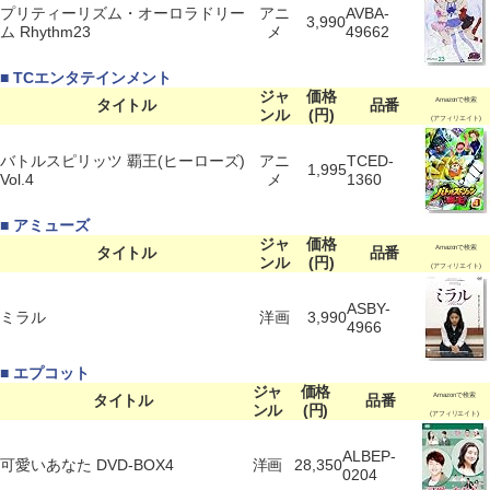
プリティーリズム・オーロラドリー
アニ
AVBA-
3,990
ム Rhythm23
メ
49662
■ TCエンタテインメント
ジャ
価格
タイトル
品番
Amazonで検索
ンル
(円)
(アフィリエイト)
バトルスピリッツ 覇王(ヒーローズ)
アニ
TCED-
1,995
Vol.4
メ
1360
■ アミューズ
ジャ
価格
タイトル
品番
Amazonで検索
ンル
(円)
(アフィリエイト)
ASBY-
ミラル
洋画
3,990
4966
■ エプコット
ジャ
価格
タイトル
品番
Amazonで検索
ンル
(円)
(アフィリエイト)
ALBEP-
可愛いあなた DVD-BOX4
洋画
28,350
0204