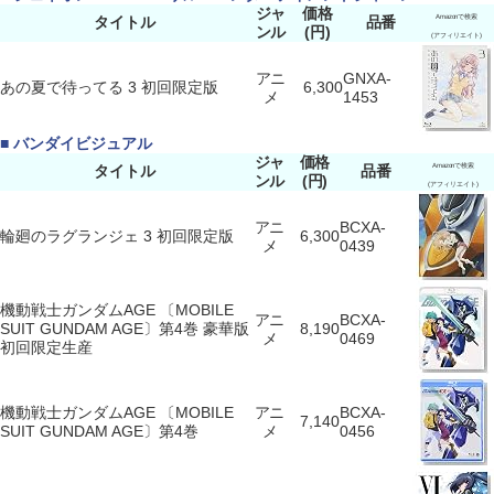
ジャ
価格
タイトル
品番
Amazonで検索
ンル
(円)
(アフィリエイト)
アニ
GNXA-
あの夏で待ってる 3 初回限定版
6,300
メ
1453
■ バンダイビジュアル
ジャ
価格
タイトル
品番
Amazonで検索
ンル
(円)
(アフィリエイト)
アニ
BCXA-
輪廻のラグランジェ 3 初回限定版
6,300
メ
0439
機動戦士ガンダムAGE 〔MOBILE
アニ
BCXA-
SUIT GUNDAM AGE〕第4巻 豪華版
8,190
メ
0469
初回限定生産
機動戦士ガンダムAGE 〔MOBILE
アニ
BCXA-
7,140
SUIT GUNDAM AGE〕第4巻
メ
0456