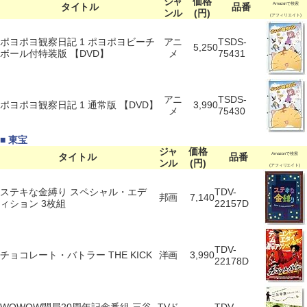
ジャ
価格
タイトル
品番
Amazonで検索
ンル
(円)
(アフィリエイト)
ポヨポヨ観察日記 1 ポヨポヨビーチ
アニ
TSDS-
5,250
ボール付特装版 【DVD】
メ
75431
アニ
TSDS-
ポヨポヨ観察日記 1 通常版 【DVD】
3,990
メ
75430
■ 東宝
ジャ
価格
タイトル
品番
Amazonで検索
ンル
(円)
(アフィリエイト)
ステキな金縛り スペシャル・エデ
TDV-
邦画
7,140
ィション 3枚組
22157D
TDV-
チョコレート・バトラー THE KICK
洋画
3,990
22178D