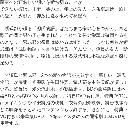
藤壺への狂おしい想いを断ち切ることが
できない彼は、正妻・葵の上、年上の愛人・六条御息所、癒し
の愛人・夕顔と、奔放に愛を求めて彷徨う……。
紫式部が綴る「源氏物語」はたちまち帝の心をつかみ、帝と
彰子の間に男の子が生まれた。これで道長の栄華は確固たるも
のとなり、紫式部の役目は終わるはずだった。しかし何故か紫
式部は「源氏物語」を書き続ける。そんな中、道長の友人・陰
陽師の安倍晴明は、物語に没頭する紫式部に不穏な気配を感じ
始める……。
光源氏と紫式部、2つの愛の物語が交錯する、新しい「源氏
物語」が展開。光源氏を生田斗真、紫式部を中谷美紀が演じて
いる。監督は「愛の流刑地」の鶴橋康夫。BDの豪華版には本
編BDと本編DVDを両方収録し、特典DVDも付属。特典DVDに
はメイキングや平安舞踏の映像、衣装の紹介映像、舞台挨拶な
どの映像をまとめたコンテンツも収録する。ほかにも、特典D
VD付きの豪華版DVD、本編ディスクのみの通常版BD/DVDを
用意する。