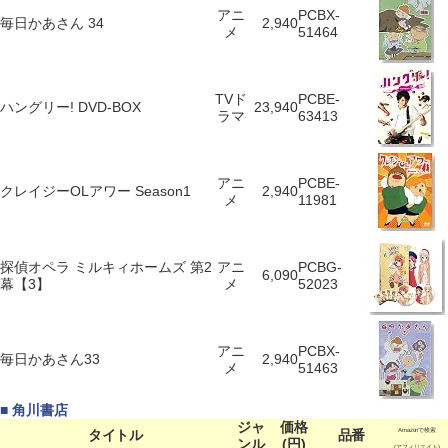
アニ
PCBX-
毎日かあさん 34
2,940
メ
51464
TVド
PCBE-
ハングリー! DVD-BOX
23,940
ラマ
63413
アニ
PCBE-
クレイジーOLアワー Season1
2,940
メ
11981
探偵オペラ ミルキィホームズ 第2
アニ
PCBG-
6,090
幕【3】
メ
52023
アニ
PCBX-
毎日かあさん33
2,940
メ
51463
■ 角川書店
ジャ
価格
タイトル
品番
Amazonで検索
ンル
(円)
(アフィリエイト)