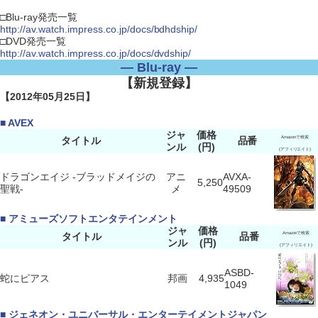
□Blu-ray発売一覧
http://av.watch.impress.co.jp/docs/bdhdship/
□DVD発売一覧
http://av.watch.impress.co.jp/docs/dvdship/
― Blu-ray ―
【新規登録】
【2012年05月25日】
■ AVEX
ジャ
価格
タイトル
品番
Amazonで検索
ンル
(円)
(アフィリエイト)
ドラゴンエイジ -ブラッドメイジの
アニ
AVXA-
5,250
聖戦-
メ
49509
■ アミューズソフトエンタテインメント
ジャ
価格
タイトル
品番
Amazonで検索
ンル
(円)
(アフィリエイト)
ASBD-
蛇にピアス
邦画
4,935
1049
■ ジェネオン・ユニバーサル・エンターテイメントジャパン