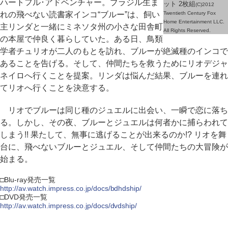
ハートフル･アドベンチャー。ブラジル生ま
ット 2枚組
(C)2012
れの飛べない読書家インコ“ブルー”は、飼い
Twentieth Century Fox
Home Entertainment LLC.
主リンダと一緒にミネソタ州の小さな田舎町
All Rights Reserved.
の本屋で仲良く暮らしていた。ある日、鳥類
学者チュリオが二人のもとを訪れ、ブルーが絶滅種のインコで
あることを告げる。そして、仲間たちを救うためにリオデジャ
ネイロへ行くことを提案。リンダは悩んだ結果、ブルーを連れ
てリオへ行くことを決意する。
リオでブルーは同じ種のジュエルに出会い、一瞬で恋に落ち
る。しかし、その夜、ブルーとジュエルは何者かに捕らわれて
しまう!! 果たして、無事に逃げることが出来るのか!? リオを舞
台に、飛べないブルーとジュエル、そして仲間たちの大冒険が
始まる。
□Blu-ray発売一覧
http://av.watch.impress.co.jp/docs/bdhdship/
□DVD発売一覧
http://av.watch.impress.co.jp/docs/dvdship/