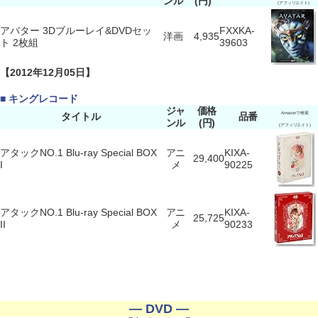
ンル
(円)
(アフィリエイト)
アバター 3Dブルーレイ&DVDセッ
FXXKA-
洋画
4,935
ト 2枚組
39603
【2012年12月05日】
■ キングレコード
ジャ
価格
タイトル
品番
Amazonで検索
ンル
(円)
(アフィリエイト)
アタックNO.1 Blu-ray Special BOX
アニ
KIXA-
29,400
I
メ
90225
アタックNO.1 Blu-ray Special BOX
アニ
KIXA-
25,725
II
メ
90233
― DVD ―