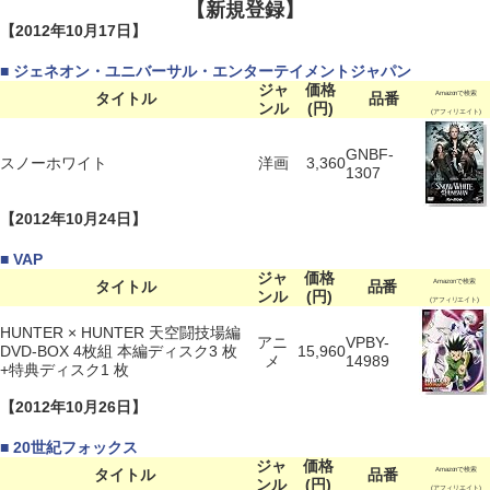
【新規登録】
【2012年10月17日】
■ ジェネオン・ユニバーサル・エンターテイメントジャパン
ジャ
価格
タイトル
品番
Amazonで検索
ンル
(円)
(アフィリエイト)
GNBF-
スノーホワイト
洋画
3,360
1307
【2012年10月24日】
■ VAP
ジャ
価格
タイトル
品番
Amazonで検索
ンル
(円)
(アフィリエイト)
HUNTER × HUNTER 天空闘技場編
アニ
VPBY-
DVD-BOX 4枚組 本編ディスク3 枚
15,960
メ
14989
+特典ディスク1 枚
【2012年10月26日】
■ 20世紀フォックス
ジャ
価格
タイトル
品番
Amazonで検索
ンル
(円)
(アフィリエイト)