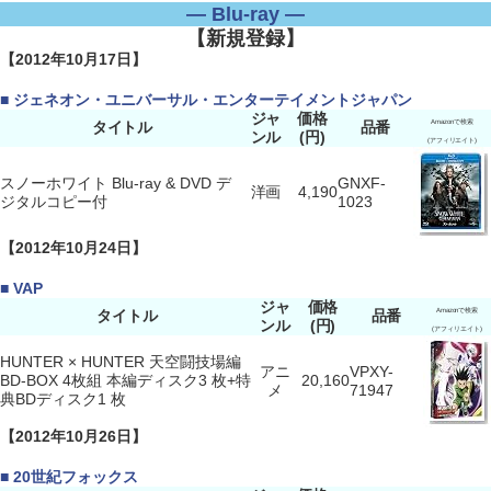
― Blu-ray ―
【新規登録】
【2012年10月17日】
■ ジェネオン・ユニバーサル・エンターテイメントジャパン
ジャ
価格
タイトル
品番
Amazonで検索
ンル
(円)
(アフィリエイト)
スノーホワイト Blu-ray & DVD デ
GNXF-
洋画
4,190
ジタルコピー付
1023
【2012年10月24日】
■ VAP
ジャ
価格
タイトル
品番
Amazonで検索
ンル
(円)
(アフィリエイト)
HUNTER × HUNTER 天空闘技場編
アニ
VPXY-
BD-BOX 4枚組 本編ディスク3 枚+特
20,160
メ
71947
典BDディスク1 枚
【2012年10月26日】
■ 20世紀フォックス