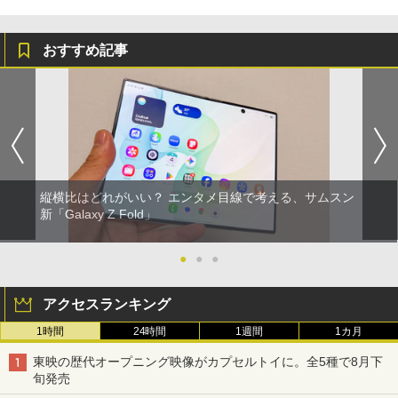
おすすめ記事
縦横比はどれがいい？ エンタメ目線で考える、サムスン
新「Galaxy Z Fold」
●
●
●
アクセスランキング
1時間
24時間
1週間
1カ月
東映の歴代オープニング映像がカプセルトイに。全5種で8月下
旬発売