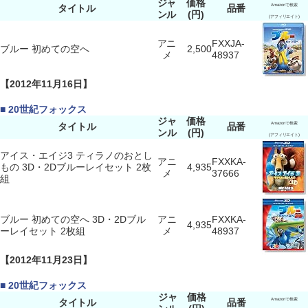
ジャ
価格
タイトル
品番
Amazonで検索
ンル
(円)
(アフィリエイト)
アニ
FXXJA-
ブルー 初めての空へ
2,500
メ
48937
【2012年11月16日】
■ 20世紀フォックス
ジャ
価格
タイトル
品番
Amazonで検索
ンル
(円)
(アフィリエイト)
アイス・エイジ3 ティラノのおとし
アニ
FXXKA-
もの 3D・2Dブルーレイセット 2枚
4,935
メ
37666
組
ブルー 初めての空へ 3D・2Dブル
アニ
FXXKA-
4,935
ーレイセット 2枚組
メ
48937
【2012年11月23日】
■ 20世紀フォックス
ジャ
価格
タイトル
品番
Amazonで検索