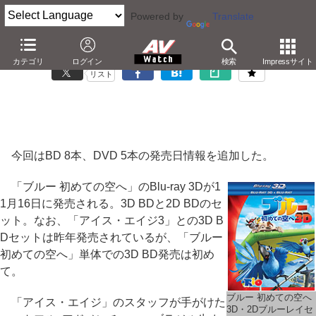
Powered by
Translate
「Blu-ray/DVD発売日一覧」8月20日の更新情報
カテゴリ
ログイン
検索
Impressサイト
リスト
今回はBD 8本、DVD 5本の発売日情報を追加した。
「ブルー 初めての空へ」のBlu-ray 3Dが1
1月16日に発売される。3D BDと2D BDのセ
ット。なお、「アイス・エイジ3」との3D B
Dセットは昨年発売されているが、「ブルー
初めての空へ」単体での3D BD発売は初め
て。
ブルー 初めての空へ
「アイス・エイジ」のスタッフが手がけた
3D・2Dブルーレイセ