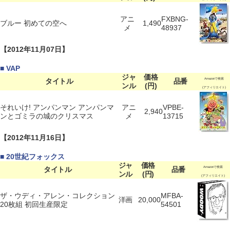
アニ
FXBNG-
ブルー 初めての空へ
1,490
メ
48937
【2012年11月07日】
■ VAP
ジャ
価格
タイトル
品番
Amazonで検索
ンル
(円)
(アフィリエイト)
それいけ! アンパンマン アンパンマ
アニ
VPBE-
2,940
ンとゴミラの城のクリスマス
メ
13715
【2012年11月16日】
■ 20世紀フォックス
ジャ
価格
タイトル
品番
Amazonで検索
ンル
(円)
(アフィリエイト)
ザ・ウディ・アレン・コレクション
MFBA-
洋画
20,000
20枚組 初回生産限定
54501