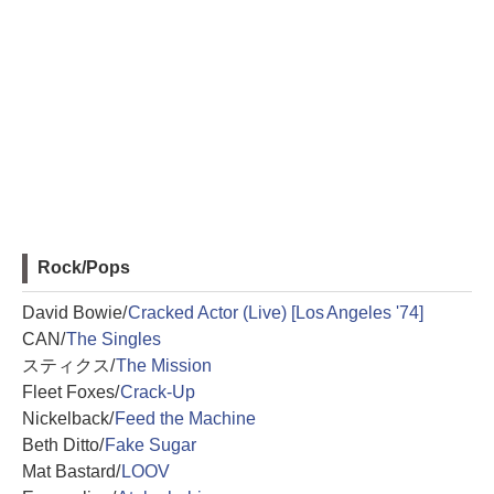
Rock/Pops
David Bowie/
Cracked Actor (Live) [Los Angeles '74]
CAN/
The Singles
スティクス/
The Mission
Fleet Foxes/
Crack-Up
Nickelback/
Feed the Machine
Beth Ditto/
Fake Sugar
Mat Bastard/
LOOV