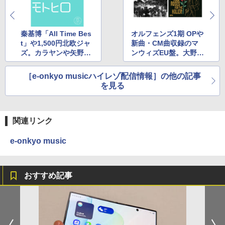
秦基博「All Time Bes
オルフェンズ1期 OPや
t」や1,500円北欧ジャ
新曲・CM曲収録のマ
ズ。カラヤンや矢野沙
ンウィズEU盤。大野雄
織作品が値下げ
二バンド新作も
［e-onkyo musicハイレゾ配信情報］の他の記事
を見る
関連リンク
e-onkyo music
おすすめ記事