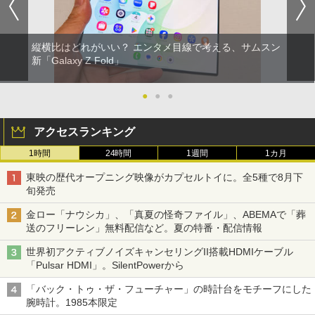
縦横比はどれがいい？ エンタメ目線で考える、サムスン
新「Galaxy Z Fold」
●
●
●
アクセスランキング
1時間
24時間
1週間
1カ月
東映の歴代オープニング映像がカプセルトイに。全5種で8月下
旬発売
金ロー「ナウシカ」、「真夏の怪奇ファイル」、ABEMAで「葬
送のフリーレン」無料配信など。夏の特番・配信情報
世界初アクティブノイズキャンセリングII搭載HDMIケーブル
「Pulsar HDMI」。SilentPowerから
「バック・トゥ・ザ・フューチャー」の時計台をモチーフにした
腕時計。1985本限定