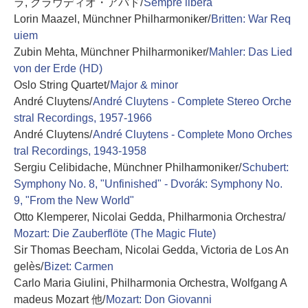
ラ, クラウディオ・アバド/
Sempre libera
Lorin Maazel, Münchner Philharmoniker/
Britten: War Req
uiem
Zubin Mehta, Münchner Philharmoniker/
Mahler: Das Lied
von der Erde (HD)
Oslo String Quartet/
Major & minor
André Cluytens/
André Cluytens - Complete Stereo Orche
stral Recordings, 1957-1966
André Cluytens/
André Cluytens - Complete Mono Orches
tral Recordings, 1943-1958
Sergiu Celibidache, Münchner Philharmoniker/
Schubert:
Symphony No. 8, "Unfinished" - Dvorák: Symphony No.
9, "From the New World"
Otto Klemperer, Nicolai Gedda, Philharmonia Orchestra/
Mozart: Die Zauberflöte (The Magic Flute)
Sir Thomas Beecham, Nicolai Gedda, Victoria de Los An
gelès/
Bizet: Carmen
Carlo Maria Giulini, Philharmonia Orchestra, Wolfgang A
madeus Mozart 他/
Mozart: Don Giovanni