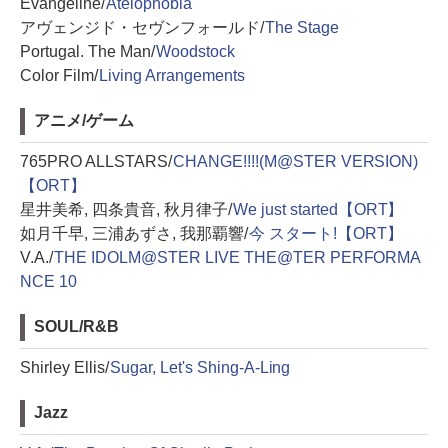
Evangeline/
Atelophobia
アヴェンジド・セヴンフォールド/
The Stage
Portugal. The Man/
Woodstock
Color Film/
Living Arrangements
アニメ/ゲーム
765PRO ALLSTARS/
CHANGE!!!!(M@STER VERSION)
【ORT】
星井美希, 四条貴音, 秋月律子/
We just started【ORT】
如月千早, 三浦あずさ, 我那覇響/
今 スタート!【ORT】
V.A./
THE IDOLM@STER LIVE THE@TER PERFORMA
NCE 10
SOUL/R&B
Shirley Ellis/
Sugar, Let's Shing-A-Ling
Jazz