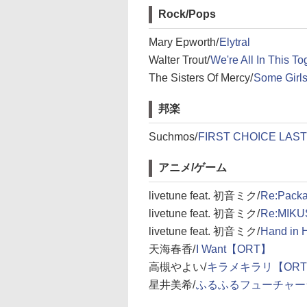
Rock/Pops
Mary Epworth/
Elytral
Walter Trout/
We're All In This To
The Sisters Of Mercy/
Some Girl
邦楽
Suchmos/
FIRST CHOICE LAS
アニメ/ゲーム
livetune feat. 初音ミク/
Re:Pac
livetune feat. 初音ミク/
Re:MIK
livetune feat. 初音ミク/
Hand i
天海春香/
I Want【ORT】
高槻やよい/
キラメキラリ【OR
星井美希/
ふるふるフューチャー