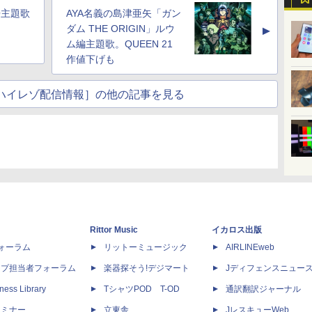
O主題歌
AYA名義の島津亜矢「ガン
ダム THE ORIGIN」ルウ
▲
ム編主題歌。QUEEN 21
作値下げも
usicハイレゾ配信情報］の他の記事を見る
Rittor Music
イカロス出版
dフォーラム
リットーミュージック
AIRLINEweb
ップ担当者フォーラム
楽器探そう!デジマート
Jディフェンスニュー
ness Library
TシャツPOD T-OD
通訳翻訳ジャーナル
セミナー
立東舎
JレスキューWeb