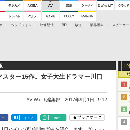
オ
ヘッドフォン
映像配信
BD
放送
業界動向
スピーカー
ェクタ
PS4
BDプレーヤー
映像配信
BD
報
1
スター15作。女子大生ドラマー川口
AV Watch編集部
2017年9月1日 19:12
ブックマーク
ェア
はてブ
note
1日〜9月1日ハイレゾ配信開始楽曲を紹介します。グレン・