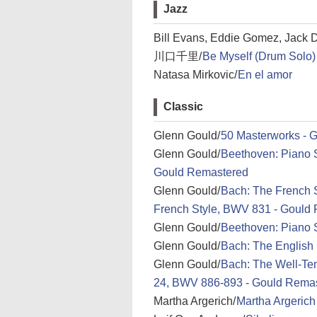
Jazz
Bill Evans, Eddie Gomez, Jack 
川口千里/
Be Myself (Drum Solo)
Natasa Mirkovic/
En el amor
Classic
Glenn Gould/
50 Masterworks - 
Glenn Gould/
Beethoven: Piano S
Gould Remastered
Glenn Gould/
Bach: The French S
French Style, BWV 831 - Gould
Glenn Gould/
Beethoven: Piano 
Glenn Gould/
Bach: The English
Glenn Gould/
Bach: The Well-Tem
24, BWV 886-893 - Gould Rema
Martha Argerich/
Martha Argerich