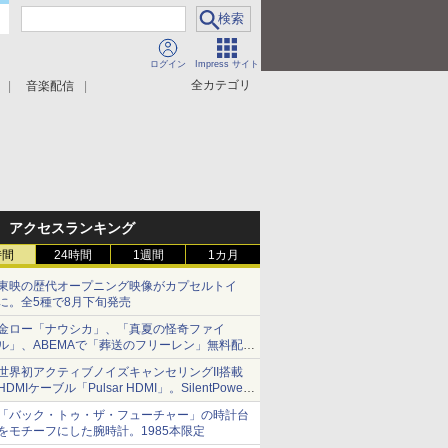
ログイン
Impress サイト
全カテゴリ
音楽配信
アクセスランキング
時間
24時間
1週間
1カ月
東映の歴代オープニング映像がカプセルトイ
に。全5種で8月下旬発売
金ロー「ナウシカ」、「真夏の怪奇ファイ
ル」、ABEMAで「葬送のフリーレン」無料配信
など。夏の特番・配信情報
世界初アクティブノイズキャンセリングII搭載
HDMIケーブル「Pulsar HDMI」。SilentPower
から
「バック・トゥ・ザ・フューチャー」の時計台
をモチーフにした腕時計。1985本限定