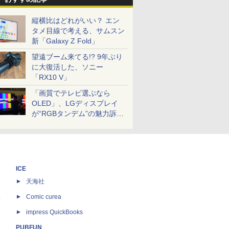
縦横比はどれがいい？ エン
タメ目線で考える、サムスン
新「Galaxy Z Fold」
望遠ブーム来てる!? 9年ぶり
に大復活した、ソニー
「RX10 V」
「画質でテレビ選ぶなら
OLED」、LGディスプレイ
が“RGBタンデム”の魅力訴
求。液晶とのガチ比較も
ICE
天海社
ス
Comic curea
impress QuickBooks
PUBFUN