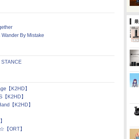
最
gether
s Wander By Mistake
T STANCE
kage【K2HD】
US【K2HD】
n Hand【K2HD】
T】
☆【ORT】