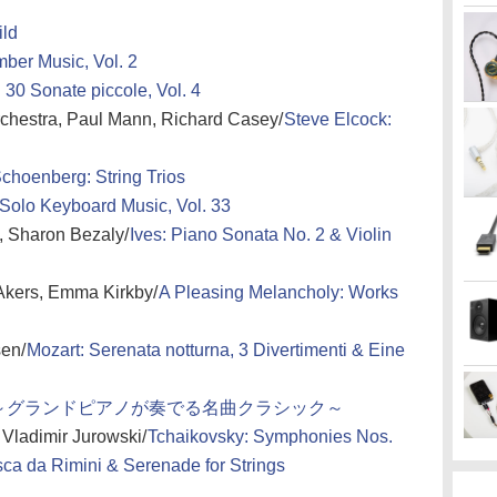
ild
ber Music, Vol. 2
i: 30 Sonate piccole, Vol. 4
rchestra, Paul Mann, Richard Casey/
Steve Elcock:
choenberg: String Trios
 Solo Keyboard Music, Vol. 33
, Sharon Bezaly/
Ives: Piano Sonata No. 2 & Violin
 Akers, Emma Kirkby/
A Pleasing Melancholy: Works
en/
Mozart: Serenata notturna, 3 Divertimenti & Eine
～グランドピアノが奏でる名曲クラシック～
Vladimir Jurowski/
Tchaikovsky: Symphonies Nos.
ca da Rimini & Serenade for Strings