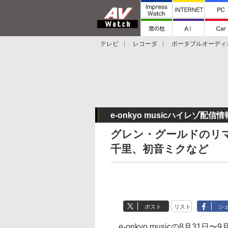
テレビ
レコーダ
ポータブルオーディ
スマートスピーカー
デジカメ
プロジ
e-onkyo musicハイレゾ配信情
グレン・グールドのリマ
千里、初音ミクなど
ポスト
リスト
シ
e-onkyo musicの8月3