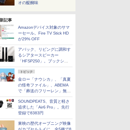
オの醍醐味
新記事
Amazonデバイス対象のサマ
ーセール。Fire TV Stick HD
が29% OFF
アバック、リビングに調和す
るシアタースピーカー
「HFSP250」。ブックシェ
ルフはペア3万円以下
トピック
金ロー「ナウシカ」、「真夏
の怪奇ファイル」、ABEMA
で「葬送のフリーレン」無料
配信など。夏の特番・配信情
SOUNDPEATS、音質と軽さ
報
追求した「Air6 Pro」。先行
登録で8383円
東映の歴代オープニング映像
がカプセルトイに。全5種で8