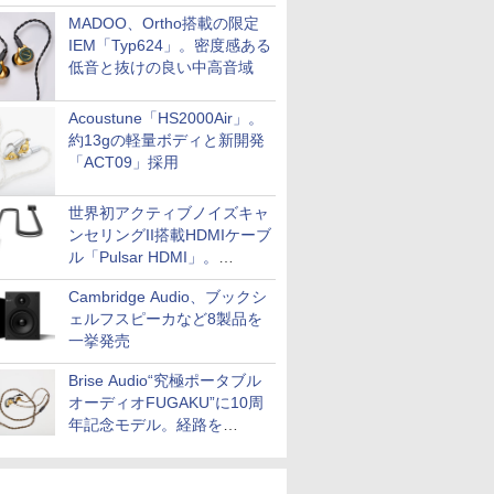
MADOO、Ortho搭載の限定
IEM「Typ624」。密度感ある
低音と抜けの良い中高音域
Acoustune「HS2000Air」。
約13gの軽量ボディと新開発
「ACT09」採用
世界初アクティブノイズキャ
ンセリングII搭載HDMIケーブ
ル「Pulsar HDMI」。
SilentPowerから
Cambridge Audio、ブックシ
ェルフスピーカなど8製品を
一挙発売
Brise Audio“究極ポータブル
オーディオFUGAKU”に10周
年記念モデル。経路を
NISHIKIで統一。400万円