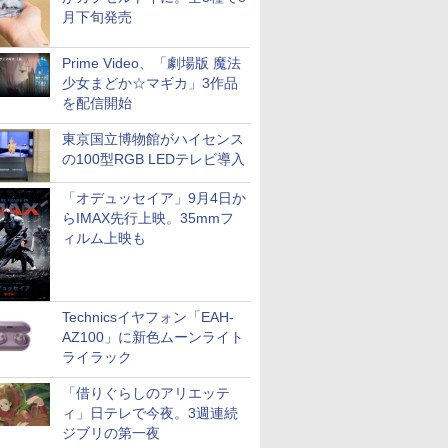
月下旬発売
Prime Video、「劇場版 魔法
少女まどか☆マギカ」3作品
を配信開始
東京国立博物館がハイセンス
の100型RGB LEDテレビ導入
「オデュッセイア」9月4日か
らIMAX先行上映。35mmフ
ィルム上映も
Technicsイヤフォン「EAH-
AZ100」に新色ムーンライト
ライラック
「借りぐらしのアリエッテ
ィ」日テレで今夜。3週連続
ジブリの第一夜