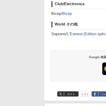
Club/Electronica
Bicep/
Bicep
World その他
Soprano/
L'Everest (Edition spéc
Google
ポスト
リスト
シ