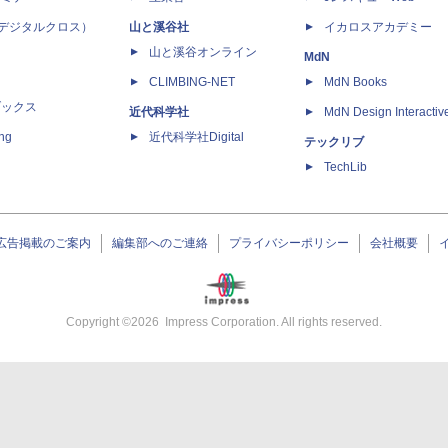
 X（デジタルクロス）
山と溪谷社
イカロスアカデミー
山と溪谷オンライン
MdN
CLIMBING-NET
MdN Books
ブックス
近代科学社
MdN Design Interactiv
ing
近代科学社Digital
テックリブ
TechLib
広告掲載のご案内
編集部へのご連絡
プライバシーポリシー
会社概要
Copyright ©
2026
Impress Corporation. All rights reserved.