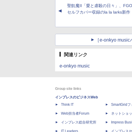
聖飢魔II「愛と虐殺の日々」、FG
▲
セルフカバー収録のla la larks新作
［e-onkyo m
関連リンク
e-onkyo music
Group site links
インプレスのビジネスWeb
Think IT
SmartGri
Web担当者Forum
ネットショ
インプレス総合研究所
Impress Busi
IT Leaders
インプレス