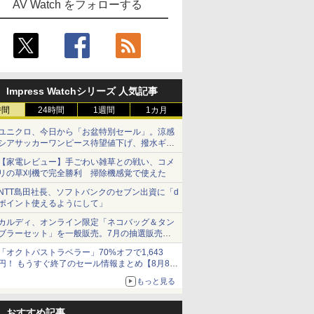
AV Watch をフォローする
Impress Watchシリーズ 人気記事
時間
24時間
1週間
1カ月
ユニクロ、今日から「お盆特別セール」。涼感
シアサッカーワンピース待望値下げ、撥水ギア
ショーツは1990円に
【家電レビュー】手ごわい雑草との戦い、コメ
リの草刈機で完全勝利 掃除機感覚で使えた
NTT島田社長、ソフトバンクのセブン出資に「d
ポイント使えるようにして」
カルディ、オンライン限定「ネコバッグ＆タン
ブラーセット」を一般販売。7月の抽選販売の
当選無効分
「オクトパストラベラー」70%オフで1,643
円！ もうすぐ終了のセール情報まとめ【8月8日
更新】
もっと見る
ニンテンドーeショップでは「大神 絶景版」が
67%オフで990円
おすすめ記事