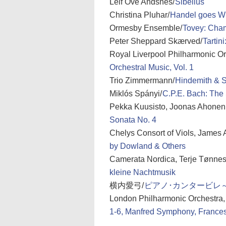
Leif Ove Andsnes/
Sibelius
Christina Pluhar/
Handel goes W
Ormesby Ensemble/
Tovey: Cham
Peter Sheppard Skærved/
Tartin
Royal Liverpool Philharmonic O
Orchestral Music, Vol. 1
Trio Zimmermann/
Hindemith & S
Miklós Spányi/
C.P.E. Bach: The
Pekka Kuusisto, Joonas Ahonen
Sonata No. 4
Chelys Consort of Viols, James
by Dowland & Others
Camerata Nordica, Terje Tønnes
kleine Nachtmusik
横内愛弓/
ピアノ･カンタービレ
London Philharmonic Orchestra, 
1-6, Manfred Symphony, Frances