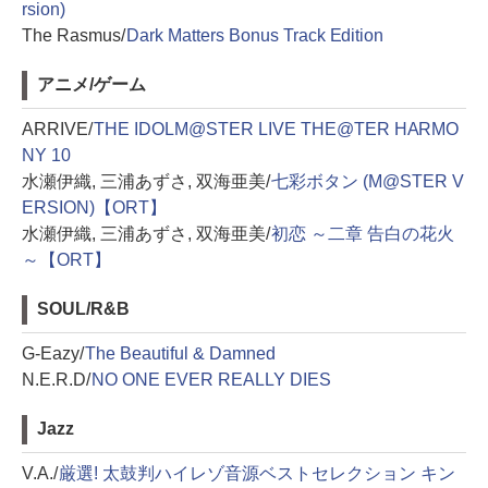
rsion)
The Rasmus/
Dark Matters Bonus Track Edition
アニメ/ゲーム
ARRIVE/
THE IDOLM@STER LIVE THE@TER HARMO
NY 10
水瀬伊織, 三浦あずさ, 双海亜美/
七彩ボタン (M@STER V
ERSION)【ORT】
水瀬伊織, 三浦あずさ, 双海亜美/
初恋 ～二章 告白の花火
～【ORT】
SOUL/R&B
G-Eazy/
The Beautiful & Damned
N.E.R.D/
NO ONE EVER REALLY DIES
Jazz
V.A./
厳選! 太鼓判ハイレゾ音源ベストセレクション キン