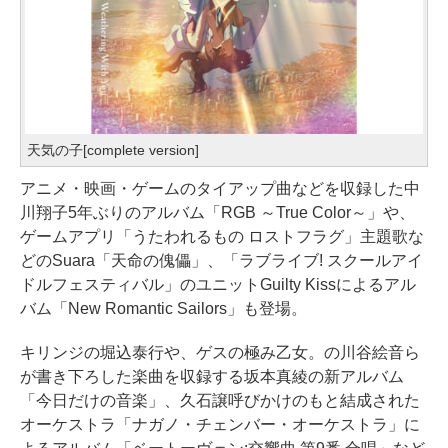
天気の子[complete version]
アニメ・映画・ゲームのタイアップ曲などを収録した中
川翔子5年ぶりのアルバム「RGB ～True Color～」や、
ゲームアプリ「うたわれるもの ロストフラグ」主題歌な
どのSuara「天命の傀儡」、「ラブライブ! スクールアイ
ドルフェスティバル」のユニットGuilty Kissによるアル
バム「New Romantic Sailors」も登場。
キリンジの堀込泰行や、ゲスの極み乙女。の川谷絵音ら
が書き下ろした楽曲を収録する坂本真綾の新アルバム
「今日だけの音楽」、久石譲呼びかけのもと結成された
オーケストラ「ナガノ・チェンバー・オーケストラ」に