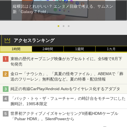
縦横比はどれがいい？ エンタメ目線で考える、サムスン
新「Galaxy Z Fold」
●
●
●
アクセスランキング
1時間
24時間
1週間
1カ月
東映の歴代オープニング映像がカプセルトイに。全5種で8月下
旬発売
金ロー「ナウシカ」、「真夏の怪奇ファイル」、ABEMAで「葬
送のフリーレン」無料配信など。夏の特番・配信情報
純正の有線CarPlay/Android Autoをワイヤレス化するアダプタ
「バック・トゥ・ザ・フューチャー」の時計台をモチーフにした
腕時計。1985本限定
世界初アクティブノイズキャンセリングII搭載HDMIケーブル
「Pulsar HDMI」。SilentPowerから