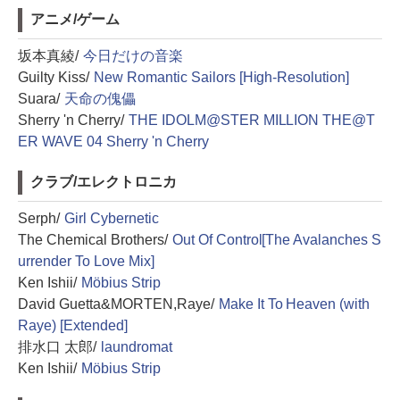
アニメ/ゲーム
坂本真綾/
今日だけの音楽
Guilty Kiss/
New Romantic Sailors [High-Resolution]
Suara/
天命の傀儡
Sherry 'n Cherry/
THE IDOLM@STER MILLION THE@T
ER WAVE 04 Sherry 'n Cherry
クラブ/エレクトロニカ
Serph/
Girl Cybernetic
The Chemical Brothers/
Out Of Control[The Avalanches S
urrender To Love Mix]
Ken Ishii/
Möbius Strip
David Guetta&MORTEN,Raye/
Make It To Heaven (with
Raye) [Extended]
排水口 太郎/
laundromat
Ken Ishii/
Möbius Strip