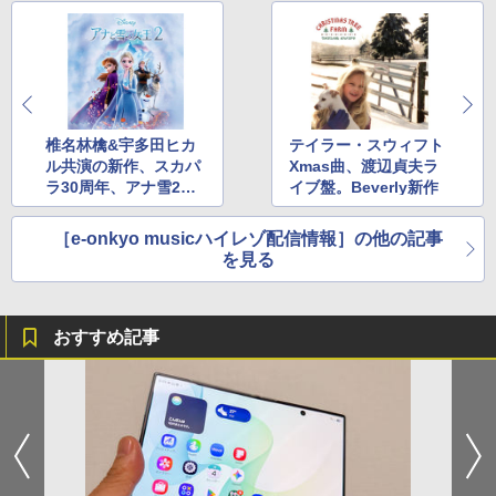
椎名林檎&宇多田ヒカ
テイラー・スウィフト
ル共演の新作、スカパ
Xmas曲、渡辺貞夫ラ
ラ30周年、アナ雪2楽
イブ盤。Beverly新作
曲
［e-onkyo musicハイレゾ配信情報］の他の記事
を見る
おすすめ記事