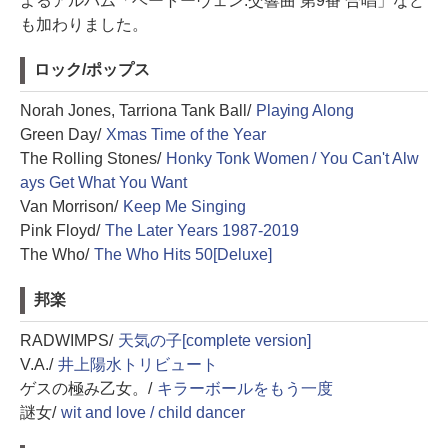
よるアルバム「ベートーヴェン:交響曲 第9番 合唱」など
も加わりました。
ロック/ポップス
Norah Jones, Tarriona Tank Ball/
Playing Along
Green Day/
Xmas Time of the Year
The Rolling Stones/
Honky Tonk Women / You Can't Alw
ays Get What You Want
Van Morrison/
Keep Me Singing
Pink Floyd/
The Later Years 1987-2019
The Who/
The Who Hits 50[Deluxe]
邦楽
RADWIMPS/
天気の子[complete version]
V.A./
井上陽水トリビュート
ゲスの極み乙女。/
キラーボールをもう一度
謎女/
wit and love / child dancer