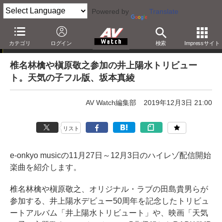
Powered by
Translate
e-onkyo musicハイレゾ配信情報
カテゴリ
ログイン
検索
Impressサイト
椎名林檎や槇原敬之参加の井上陽水トリビュー
ト。天気の子フル版、坂本真綾
AV Watch編集部
2019年12月3日 21:00
リスト
e-onkyo musicの11月27日～12月3日のハイレゾ配信開始
楽曲を紹介します。
椎名林檎や槇原敬之、オリジナル・ラブの田島貴男らが
参加する、井上陽水デビュー50周年を記念したトリビュ
ートアルバム「井上陽水トリビュート」や、映画「天気