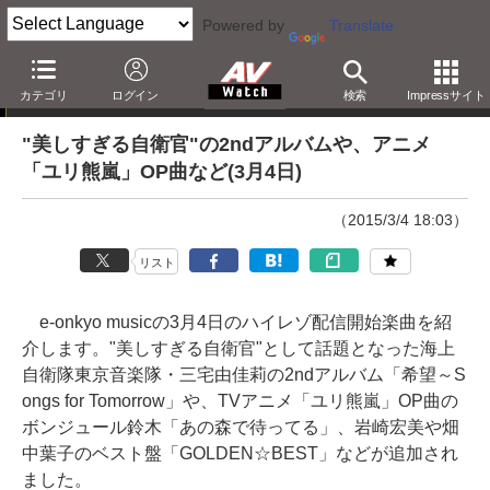
Powered by
Translate
e-onkyo musicハイレゾ配信情報
カテゴリ
ログイン
検索
Impressサイト
"美しすぎる自衛官"の2ndアルバムや、アニメ
「ユリ熊嵐」OP曲など(3月4日)
（2015/3/4 18:03）
リスト
e-onkyo musicの3月4日のハイレゾ配信開始楽曲を紹
介します。"美しすぎる自衛官"として話題となった海上
自衛隊東京音楽隊・三宅由佳莉の2ndアルバム「希望～S
ongs for Tomorrow」や、TVアニメ「ユリ熊嵐」OP曲の
ボンジュール鈴木「あの森で待ってる」、岩崎宏美や畑
中葉子のベスト盤「GOLDEN☆BEST」などが追加され
ました。