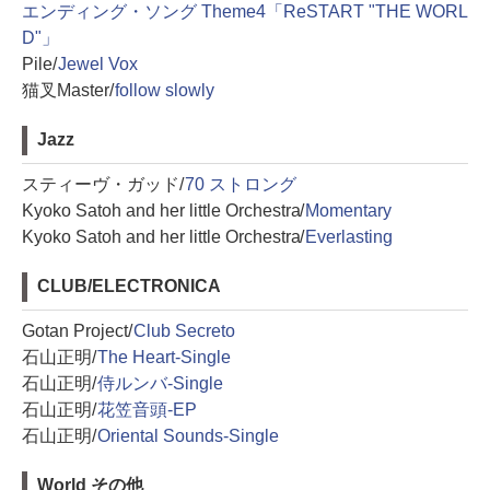
エンディング・ソング Theme4「ReSTART "THE WORL
D"」
Pile/
Jewel Vox
猫叉Master/
follow slowly
Jazz
スティーヴ・ガッド/
70 ストロング
Kyoko Satoh and her little Orchestra/
Momentary
Kyoko Satoh and her little Orchestra/
Everlasting
CLUB/ELECTRONICA
Gotan Project/
Club Secreto
石山正明/
The Heart-Single
石山正明/
侍ルンバ-Single
石山正明/
花笠音頭-EP
石山正明/
Oriental Sounds-Single
World その他