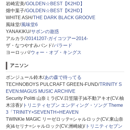
岩崎宏美/
GOLDEN☆BEST【K2HD】
畑中葉子/
GOLDEN☆BEST【K2HD】
WHITE ASH/
THE DARK BLACK GROOVE
風味堂/
風味堂6
YANAKIKU/
サボンの遊惑
アルカラ/
20141207-ガイコツアー2014-
ザ・なつやすみバンド/
パラード
ヨーロッパ/
ウォー・オブ・キングス
アニソン
ボンジュール鈴木/
あの森で待ってる
TECHNOBOYS PULCRAFT GREEN-FUND/
TRINITY S
EVEN:MAGUS MUSIC ARCHIVE
Security Politti 山奈ミラ(CV.日笠陽子)&不動アキオ(CV.柚
木涼香)/
トリニティセブン エンディング・ソング Theme
3「TRINITY×SEVENTH+HEAVEN
TWINKle MAGIC リーゼロッテ=シャルロック(CV.東山奈
央)&セリナ=シャルロック(CV.洲崎綾)/
トリニティセブン