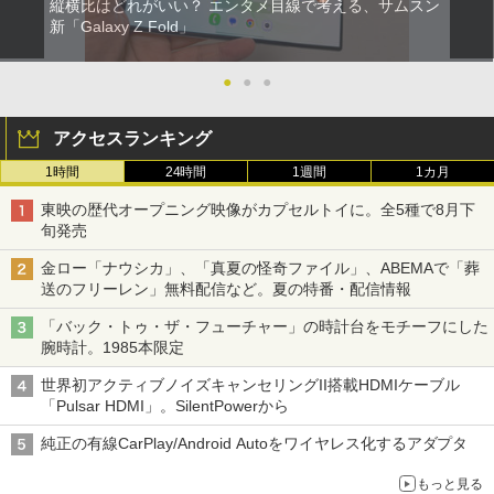
縦横比はどれがいい？ エンタメ目線で考える、サムスン
新「Galaxy Z Fold」
●
●
●
アクセスランキング
1時間
24時間
1週間
1カ月
東映の歴代オープニング映像がカプセルトイに。全5種で8月下
旬発売
金ロー「ナウシカ」、「真夏の怪奇ファイル」、ABEMAで「葬
送のフリーレン」無料配信など。夏の特番・配信情報
「バック・トゥ・ザ・フューチャー」の時計台をモチーフにした
腕時計。1985本限定
世界初アクティブノイズキャンセリングII搭載HDMIケーブル
「Pulsar HDMI」。SilentPowerから
純正の有線CarPlay/Android Autoをワイヤレス化するアダプタ
もっと見る