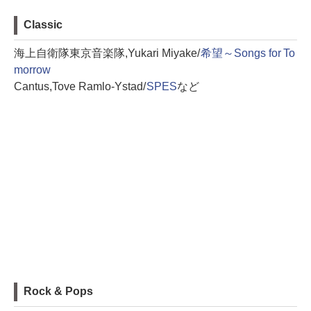
Classic
海上自衛隊東京音楽隊,Yukari Miyake/
希望～Songs for To
morrow
Cantus,Tove Ramlo-Ystad/
SPES
など
Rock & Pops