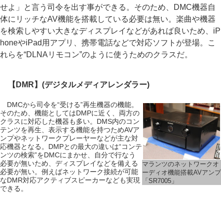
せよ」と言う司令を出す事ができる。そのため、DMC機器自
体にリッチなAV機能を搭載している必要は無い。楽曲や機器
を検索しやすい大きなディスプレイなどがあれば良いため、iP
honeやiPad用アプリ、携帯電話などで対応ソフトが登場。こ
れらを“DLNAリモコン”のように使うためのクラスだ。
【DMR】(デジタルメディアレンダラー)
DMCから司令を“受ける”再生機器の機能。
そのため、機能としてはDMPに近く、両方の
クラスに対応した機器も多い。DMS内のコン
テンツを再生、表示する機能を持つためAVア
ンプやネットワークプレーヤーなどが主な対
応機器となる。DMPとの最大の違いは“コンテ
ンツの検索”をDMCにまかせ、自分で行なう
必要が無いため、ディスプレイなどを備える
マランツのネットワークオ
必要が無い。例えばネットワーク接続が可能
ーディオ機能搭載AVアンプ
なDMR対応アクティブスピーカーなども実現
「SR7005」
できる。