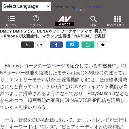
Powered by
Translate
AV Watch
製品
ネットワークプレーヤー
カテゴリ
ログイン
検索
Impressサイト
DMC? DMRって?、DLNAネットワークオーディオ“再入門”
－iPhoneで快適操作。マランツ注目機「NA7004」で実践
リスト
Blu-rayレコーダの
一覧ページ
で紹介している32機種中、DL
NAサーバー機能を搭載したモデルは実に22機種にのぼってお
り、エントリーモデル以外(三菱電機除く)には、ほぼ標準搭載
されたと言っていい。テレビにもDLNAクライアント機能が当
然のように搭載されるようになっており、PlayStation 3なども
からめつつ、録画番組の家庭内DLNA/DTCP-IP配信を活用し
ている人も多いだろう。
一方、音楽のDLNA配信において、新しいトレンドが進行中
だ。キーワードは“PCレス”、“ピュアオーディオとの親和性”、