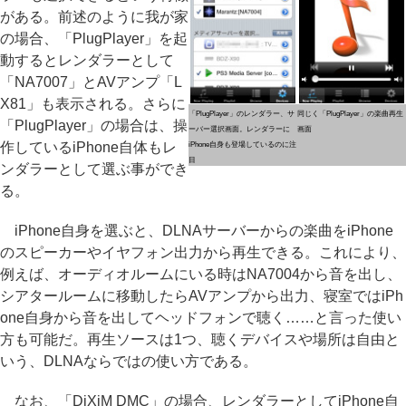
がある。前述のように我が家
の場合、「PlugPlayer」を起
動するとレンダラーとして
「NA7007」とAVアンプ「L
X81」も表示される。さらに
「PlugPlayer」のレンダラー、サ
同じく「PlugPlayer」の楽曲再生
「PlugPlayer」の場合は、操
ーバー選択画面。レンダラーに
画面
作しているiPhone自体もレ
iPhone自身も登場しているのに注
目
ンダラーとして選ぶ事ができ
る。
iPhone自身を選ぶと、DLNAサーバーからの楽曲をiPhone
のスピーカーやイヤフォン出力から再生できる。これにより、
例えば、オーディオルームにいる時はNA7004から音を出し、
シアタールームに移動したらAVアンプから出力、寝室ではiPh
one自身から音を出してヘッドフォンで聴く……と言った使い
方も可能だ。再生ソースは1つ、聴くデバイスや場所は自由と
いう、DLNAならではの使い方である。
なお、「DiXiM DMC」の場合、レンダラーとしてiPhone自