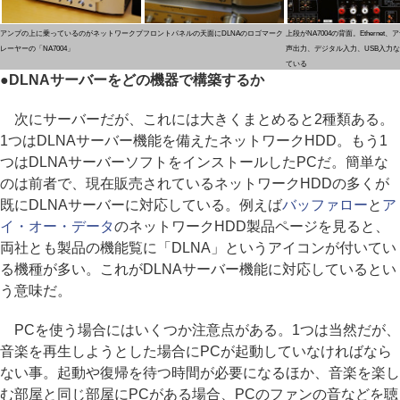
アンプの上に乗っているのがネットワークプ
フロントパネルの天面にDLNAのロゴマーク
上段がNA7004の背面。Ethernet
レーヤーの「NA7004」
声出力、デジタル入力、USB入力
ている
●DLNAサーバーをどの機器で構築するか
次にサーバーだが、これには大きくまとめると2種類ある。
1つはDLNAサーバー機能を備えたネットワークHDD。もう1
つはDLNAサーバーソフトをインストールしたPCだ。簡単な
のは前者で、現在販売されているネットワークHDDの多くが
既にDLNAサーバーに対応している。例えば
バッファロー
と
ア
イ・オー・データ
のネットワークHDD製品ページを見ると、
両社とも製品の機能覧に「DLNA」というアイコンが付いてい
る機種が多い。これがDLNAサーバー機能に対応しているとい
う意味だ。
PCを使う場合にはいくつか注意点がある。1つは当然だが、
音楽を再生しようとした場合にPCが起動していなければなら
ない事。起動や復帰を待つ時間が必要になるほか、音楽を楽し
む部屋と同じ部屋にPCがある場合、PCのファンの音などを聴