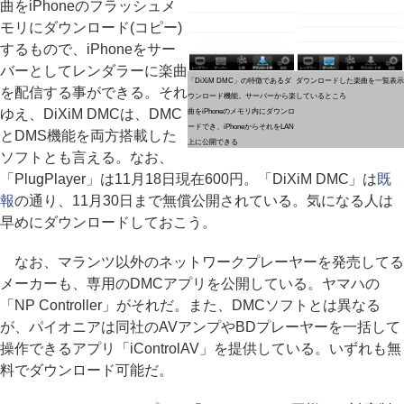
曲をiPhoneのフラッシュメ
モリにダウンロード(コピー)
するもので、iPhoneをサー
バーとしてレンダラーに楽曲
「DiXiM DMC」の特徴であるダ
ダウンロードした楽曲を一覧表示
を配信する事ができる。それ
ウンロード機能。サーバーから楽
しているところ
ゆえ、DiXiM DMCは、DMC
曲をiPhoneのメモリ内にダウンロ
ードでき、iPhoneからそれをLAN
とDMS機能を両方搭載した
上に公開できる
ソフトとも言える。なお、
「PlugPlayer」は11月18日現在600円。「DiXiM DMC」は
既
報
の通り、11月30日まで無償公開されている。気になる人は
早めにダウンロードしておこう。
なお、マランツ以外のネットワークプレーヤーを発売してる
メーカーも、専用のDMCアプリを公開している。ヤマハの
「NP Controller」がそれだ。また、DMCソフトとは異なる
が、パイオニアは同社のAVアンプやBDプレーヤーを一括して
操作できるアプリ「iControlAV」を提供している。いずれも無
料でダウンロード可能だ。