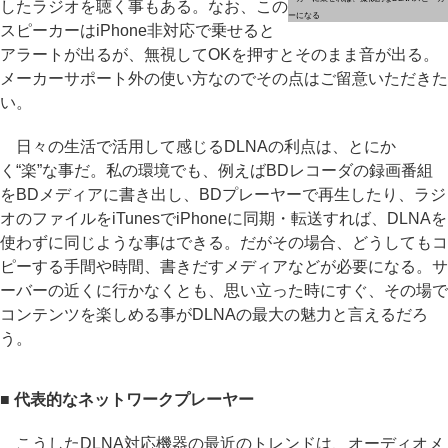
したラジオを聴く事もある。なお、この
ーになる
スピーカーはiPhone非対応で乗せると
アラートが出るが、無視してOKを押すとそのまま音が出る。
メーカーサポート外の使い方なのでその点はご留意いただきた
い。
日々の生活で活用して感じるDLNAの利点は、とにか
く“楽”な事だ。私の環境でも、例えばBDレコーダの録画番組
をBDメディアに書き出し、BDプレーヤーで再生したり、ラジ
オのファイルをiTunesでiPhoneに同期・転送すれば、DLNAを
使わずに同じような事はできる。だがその場合、どうしてもコ
ピーする手間や時間、書きだすメディアなどが必要になる。サ
ーバーの近くに行かなくとも、思い立った時にすぐ、その場で
コンテンツを楽しめる事がDLNAの最大の魅力と言えるだろ
う。
■ 代表的なネットワークプレーヤー
こうしたDLNA対応機器の最近のトレンドは、オーディオメ