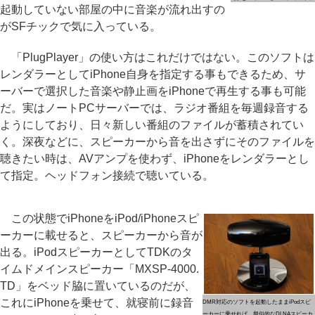
起動していない部屋の中に音楽が流れ出すの
がSFチックで気に入っている。
「PlugPlayer」の使い方はこれだけではない。このソフトは
レンダラーとしてiPhone自身を指定する事もできるため、サ
ーバーで選択した音楽や静止画をiPhoneで再生する事も可能
だ。実はノートPCサーバーでは、ラジオ番組を毎週録音する
ようにしており、日々新しい番組のファイルが蓄積されてい
く。深夜などに、スピーカーから音を出さずにそのファイルを
聴きたい時は、AVアンプを使わず、iPhoneをレンダラーとし
て指定。ヘッドフォン接続で聴いている。
この状態でiPhoneをiPod/iPhoneスピ
ーカーに載せると、スピーカーから音が
出る。iPodスピーカーとしてTDKのタ
イムドメインスピーカー「MXSP-4000.
TD」をベッド脇に置いているのだが、
これにiPhoneを乗せて、就寝前に録音
DMR対応のソフトを起動したままiPodスピ
ーカーに乗せれば、擬似的なDLNAスピーカ