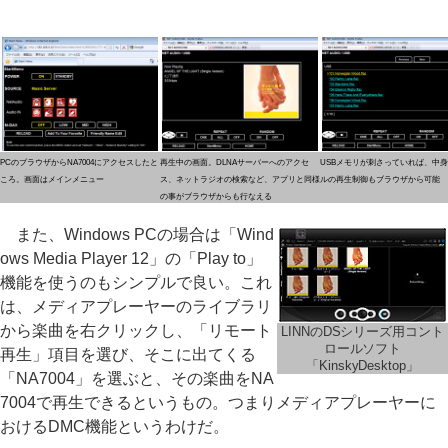
PCのブラウザからNA7004にアクセスしたと
再生中の画面。DLNAサーバーへのアクセ
USBメモリが刺さっていれば、中
ころ。画面はメインメニュー
ス、ネットラジオの検索など、アプリと同様
ルの再生制御もブラウザから可能
の事がブラウザからも行なえる
また、Windows PCの場合は「Wind
ows Media Player 12」の「Play to」
機能を使うのもシンプルで良い。これ
は、メディアプレーヤーのライブラリ
から楽曲を右クリックし、「リモート
LINNのDSシリーズ用コント
ロールソフト
再生」項目を選び、そこに出てくる
「KinskyDesktop」
「NA7004」を選ぶと、その楽曲をNA
7004で再生できるというもの。つまりメディアプレーヤーに
おけるDMC機能というわけだ。