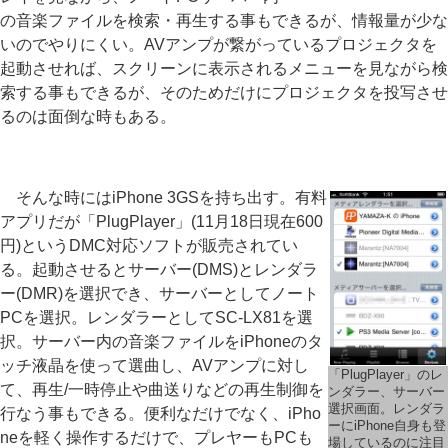
の音楽ファイルを検索・再生する事もできるが、情報量が少な
いのでやりにくい。AVアンプが繋がっているプロジェクタを
起動させれば、スクリーンに表示されるメニューを見ながら検
索する事もできるが、そのためだけにプロジェクタを投写させ
るのは面倒な時もある。
そんな時にはiPhone 3GSを持ち出す。有料
アプリだが「PlugPlayer」(11月18日現在600
円)というDMC対応ソフトが販売されてい
る。起動させるとサーバー(DMS)とレンダラ
ー(DMR)を選択でき、サーバーとしてノート
PCを選択。レンダラーとしてSC-LX81を選
択。サーバー内の音楽ファイルをiPhoneのタ
ッチ液晶を使って選曲し、AVアンプに対し
「PlugPlayer」のレ
て、再生/一時停止や曲送りなどの再生制御を
ンダラー、サーバー
選択画面。レンダラ
行なう事もできる。便利なだけでなく、iPho
ーにiPhone自身も登
neを軽く操作するだけで、プレヤーもPCも
場しているのに注目