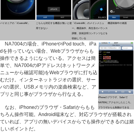
パイオニアの「iControlAV」
こちらも対応する機器が無いと使
「iControlAV」のメインメニュ
機器制御中の画面
用できない
ー。機器操作、再生音のバランス
調整、技術説明コンテンツなどを
収録している
NA7004の場合、iPhoneやiPod touch、iPa
dを持っていない場合、Webブラウザからも
操作できるようになっている。アクセスは簡
単で、NA7004のIPアドレス(ネットワークメ
ニューから確認可能)をWebブラウザに打ち込
むだけ。インターネットラジオの選択、サー
バの選択、USBメモリ内の楽曲検索など、ア
プリと同じ事がブラウザから行なえる。
iPhoneのブラウザ、Safariで
NA7004にアクセスしたところ。
なお、iPhoneのブラウザ・Safariからもも
ブラウザからも制御ができる
ちろん操作可能。Android端末など、対応ブラウザが搭載され
ていれば、アプリの無いデバイスからでも操作ができるのは嬉
しいポイントだ。