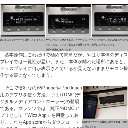
LAN上にあるサーバーを選択しているところ
サーバーにアクセスすると、アーティストや
再生中の表示。NA7004は日本語の
アルバム名、フォルダ名などで階層を下り、
表示にも対応している
目的の楽曲に辿りつける
基本操作はこれだけで極めて簡単だが、やはり本体のディス
プレイでは一覧性が悪い。また、本体が離れた場所にあると、
ディスプレイに何が表示されているか見えないままリモコン操
作する事になってしまう。
そこで便利なのがiPhoneやiPod touch
用のアプリを使う方法。つまりDMC(デ
ジタルメディアコントローラー)の登場
である。マランツでは、純正のDMCア
プリとして「Wizz App」を用意してお
り、これをApp storeからダウンロード
DLNAサーバーとの接続に成功すれば、簡単
に再生できる