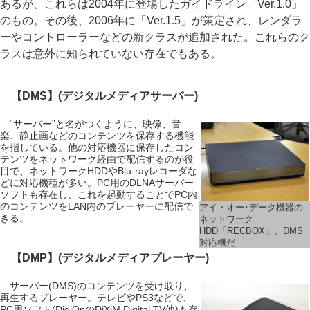
あるが、これらは2004年に登場したガイドライン「Ver.1.0」
のもの。その後、2006年に「Ver.1.5」が策定され、レンダラ
ーやコントローラーなどの新クラスが追加された。これらのク
ラスは意外に知られていない存在でもある。
【DMS】(デジタルメディアサーバー)
“サーバー”と名がつくように、映像、音
楽、静止画などのコンテンツを保存する機能
を指している。他の対応機器に保存したコン
テンツをネットワーク経由で配信するのが役
目で、ネットワークHDDやBlu-rayレコーダな
どに対応機種が多い。PC用のDLNAサーバー
ソフトも存在し、これを起動することでPC内
のコンテンツをLAN内のプレーヤーに配信で
アイ・オー･データ機器の
きる。
ネットワーク
HDD「RECBOX」。DMS
対応機だ
【DMP】(デジタルメディアプレーヤー)
サーバー(DMS)のコンテンツを受け取り、
再生するプレーヤー。テレビやPS3などで、
PC用ソフト(DigiOnのDiXiM Digital TV他)も存