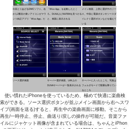
今回とりあげるDMCソフト。右
「Wizz App」を起動したとこ
メイン画面。上部に選択中のソー
から2番目の青いアイコンがマラ
ろ。DLNA上にNA7004を見つける
ス、中段に電源ボタンやソースダ
ンツ純正アプリ「Wizz App」だ
と、画面に表示される
イレクト選択ボタンなどを備えて
いる
ソース選択画面
サーバー選択画面。LAN上の
サーバーに入ったところ。写真は
DLNAサーバーが一覧表示される
フォルダモードで階層を降りてい
るところ
使い慣れたiPhoneを使っているため、極めて快適に楽曲検
索ができる。ソース選択ボタンが並ぶメイン画面から右へスワ
イプ(画面を送る)すると、再生中の楽曲画面に移動。そこから
再生/一時停止、停止、曲送り/戻しの操作が可能だ。音楽ファ
イルにジャケット画像が含まれている場合は、ちゃんとiPhon