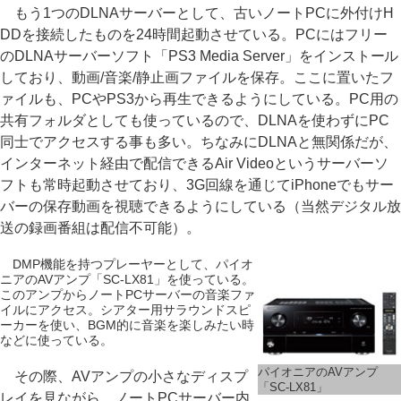
もう1つのDLNAサーバーとして、古いノートPCに外付けH
DDを接続したものを24時間起動させている。PCにはフリー
のDLNAサーバーソフト「PS3 Media Server」をインストール
しており、動画/音楽/静止画ファイルを保存。ここに置いたフ
ァイルも、PCやPS3から再生できるようにしている。PC用の
共有フォルダとしても使っているので、DLNAを使わずにPC
同士でアクセスする事も多い。ちなみにDLNAと無関係だが、
インターネット経由で配信できるAir Videoというサーバーソ
フトも常時起動させており、3G回線を通じてiPhoneでもサー
バーの保存動画を視聴できるようにしている（当然デジタル放
送の録画番組は配信不可能）。
DMP機能を持つプレーヤーとして、パイオ
ニアのAVアンプ「SC-LX81」を使っている。
このアンプからノートPCサーバーの音楽ファ
イルにアクセス。シアター用サラウンドスピ
ーカーを使い、BGM的に音楽を楽しみたい時
などに使っている。
パイオニアのAVアンプ
その際、AVアンプの小さなディスプ
「SC-LX81」
レイを見ながら、ノートPCサーバー内