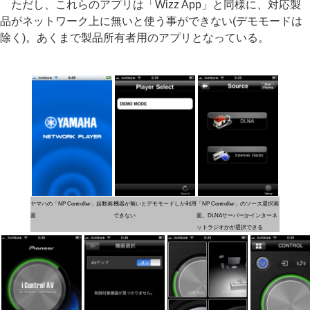
ただし、これらのアプリは「Wizz App」と同様に、対応製
品がネットワーク上に無いと使う事ができない(デモモードは
除く)。あくまで製品所有者用のアプリとなっている。
ヤマハの「NP Controller」起動画
機器が無いとデモモードしか利用
「NP Controller」のソース選択画
面
できない
面。DLNAサーバーかインターネ
ットラジオかが選択できる