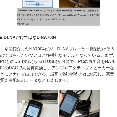
「Windows Media Player 12」の「Play to」機
NA7004の天面。Windows 7との互換性を示
能を使い、再生リストを表示させたところ。
す「Compatible with Windows 7」ロゴが付い
IPアドレスなどを入力せずに、すぐNA7004
ている
が見つかった
■ DLNAだけではないNA7004
今回紹介したNA7004だが、DLNAプレーヤー機能だけ使う
のではもったいないほど多機能なモデルとなっている。まず、
PCとのUSB接続(Type B USB)が可能で、PCの再生音をNA70
04のDACで高音質変換し、アンプやアクティブスピーカーな
どにアナログ出力できる。最高で24bit/96kHzに対応し、高音
質楽曲配信のデータなども楽しめる。