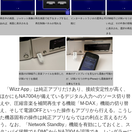
再生中の画面。ジャケット画像が
再生画面で右下をタップすると、
インターネットラジオの選局も可
USB端子にUSBメモリ
あれば、画面に表示される
再生制御パネルが現れる
能だ
いれば、その中身の情報もi
に表示され、選択や再生
きる
前面のUSB端子に音楽ファイルを保存した
本体のディスプレイを見ながら選曲が可能だ
USBメモリを接続
が、USBメモリの中をiPhoneから選曲操作す
る事もできる
「Wizz App」は純正アプリだけあり、接続安定性が高く、
ほかにもNA7004が備えているデジタル入力へのソース切り替
えや、圧縮音楽を補間再生する機能「M-DAX」機能の切り替
え、そして電源OFFといった操作もアプリから行える。こうし
た機器固有の操作は純正アプリならではの利点と言えるだろ
う。なお、「Network Standby」機能を有効にしておくと、ス
タンバイ状態でもDMCからNA7004を認識でき、レンダラーに