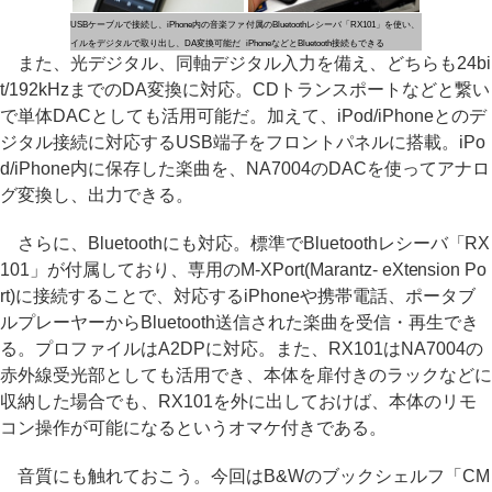
USBケーブルで接続し、iPhone内の音楽ファ
付属のBluetoothレシーバ「RX101」を使い、
イルをデジタルで取り出し、DA変換可能だ
iPhoneなどとBluetooth接続もできる
また、光デジタル、同軸デジタル入力を備え、どちらも24bi
t/192kHzまでのDA変換に対応。CDトランスポートなどと繋い
で単体DACとしても活用可能だ。加えて、iPod/iPhoneとのデ
ジタル接続に対応するUSB端子をフロントパネルに搭載。iPo
d/iPhone内に保存した楽曲を、NA7004のDACを使ってアナロ
グ変換し、出力できる。
さらに、Bluetoothにも対応。標準でBluetoothレシーバ「RX
101」が付属しており、専用のM-XPort(Marantz- eXtension Po
rt)に接続することで、対応するiPhoneや携帯電話、ポータブ
ルプレーヤーからBluetooth送信された楽曲を受信・再生でき
る。プロファイルはA2DPに対応。また、RX101はNA7004の
赤外線受光部としても活用でき、本体を扉付きのラックなどに
収納した場合でも、RX101を外に出しておけば、本体のリモ
コン操作が可能になるというオマケ付きである。
音質にも触れておこう。今回はB&Wのブックシェルフ「CM