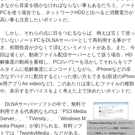
きながら音楽を聴かなければならない事もあるだろう。ノート
PCを使う場合でも、ネットワークHDDと比べると消費電力が
高い事も注意したいポイントだ。
しかし、それらの点に目をつむるならば、例えば古くて使っ
ていないノートPCをDLNAサーバーとして再利用する事がで
き、初期投資が少なくて済むというメリットがある。また、今
回は省くが、動画ファイル配信サーバーとして扱う場合、HD
解像度の動画を蓄積し、PCのパワーを活かしてそれらをリア
ルタイムに低解像度にエンコードしながら、iPhoneなどの非
力なデバイスに配信するといった使い方もできる(前述のiPhon
e用アプリAir videoなど)。このあたりは楽しむファイルの種類
や、表示するデバイスをよく考えた上で決めたいポイントだ。
DLNAサーバーソフトの中で、無料で
利用できる代表的なものは「PS3 Media
Server」、「TVersity」、「Windows M
「Windows Media Player 12」のメディアス
edia Player」が挙げられる。有料ソフ
トリーミングオプション画面。DLNAサーバ
トでは「TwonkyMedia」などがある。
ーとして動作しているMedia Playerに、