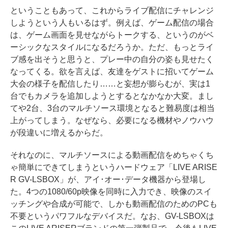
ということもあって、これからライブ配信にチャレンジ
しようという人もいるはず。例えば、ゲーム配信の場合
は、ゲーム画面を見せながらトークする、というのがベ
ーシックなスタイルになるだろうか。ただ、もっとライ
ブ感を出そうと思うと、プレー中の自分の姿も見せたく
なってくる。欲を言えば、友達をゲストに招いてゲーム
大会の様子を配信したり……と妄想が膨らむが、実は1
台でもカメラを追加しようとするとなかなか大変。まし
てや2台、3台のマルチソース環境となると難易度は相当
上がってしまう。なぜなら、必要になる機材やノウハウ
が段違いに増えるからだ。
それなのに、マルチソースによる動画配信をめちゃくち
ゃ簡単にできてしまうというハードウェア「LIVE ARISE
R GV-LSBOX」が、アイ･オー･データ機器から登場し
た。4つの1080/60p映像を同時に入力でき、映像のスイ
ッチングや合成が可能で、しかも動画配信のためのPCも
不要というパワフルなデバイスだ。なお、GV-LSBOXは