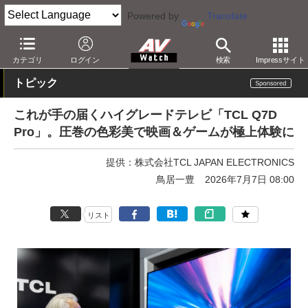
Powered by
Translate
AV Watch
製品
テレビ
TCL
カテゴリ
ログイン
検索
Impressサイト
トピック
これが手の届くハイグレードテレビ「TCL Q7D
Pro」。圧巻の色彩美で映画＆ゲームが極上体験に
提供：
株式会社TCL JAPAN ELECTRONICS
鳥居一豊
2026年7月7日 08:00
リスト