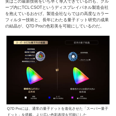
実はこの最新技術をいち早く導入できているのも、グル
ープ内にTCL CSOTというディスプレイパネル製造会社
を抱えているおかげ。製造会社ならではの高度なカラー
フィルター技術と、長年にわたる量子ドット研究の成果
の結晶が、Q7D Proの色彩美を可能にしているのだ。
Q7D Proには、通常の量子ドットを進化させた「スーパー量子
ドット」を搭載。より広い色彩表現を可能にした