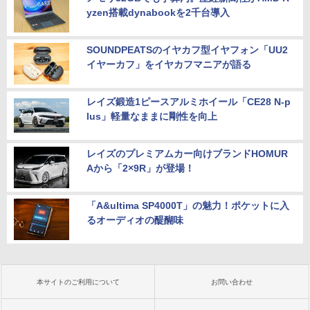
yzen搭載dynabookを2千台導入
SOUNDPEATSのイヤカフ型イヤフォン「UU2
イヤーカフ」をイヤカフマニアが語る
レイズ鍛造1ピースアルミホイール「CE28 N-p
lus」軽量なままに剛性を向上
レイズのプレミアムカー向けブランドHOMUR
Aから「2×9R」が登場！
「A&ultima SP4000T」の魅力！ポケットに入
るオーディオの醍醐味
本サイトのご利用について
お問い合わせ