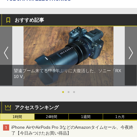
おすすめ記事
望遠ブーム来てる!? 9年ぶりに大復活した、ソニー「RX
10 V」
●
●
●
アクセスランキング
1時間
24時間
1週間
1カ月
iPhone AirやAirPods Pro 3などのAmazonタイムセール、今夜終
了【今日みつけたお買い得品】