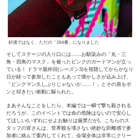
杉浦ではなく、ただの「264番」になりました
そしてステージの入り口には……お馴染みの「丸・三
角・四角のマスク」を被ったピンクのガードマンが立っ
ている！ ドラマ最終回(シーズン3)を視聴してからかなり
日が経って参加したこともあって懐かしさが込み上げ、
「ピンクマン久しぶりじゃないか……！」とその肩をポ
ンと叩きたい衝動に駆られた。
まあそんなことをしたら、本編では一瞬で撃ち殺される
だろうが、このイベントでは命の危険はないので安心し
てほしい(いずれにせよお触りは厳禁だが)。こちらのス
タッフの皆さんは、世界観を壊さない絶妙な距離感で参
加者に絡んで案内してくれて、会場全体は非常にクリー