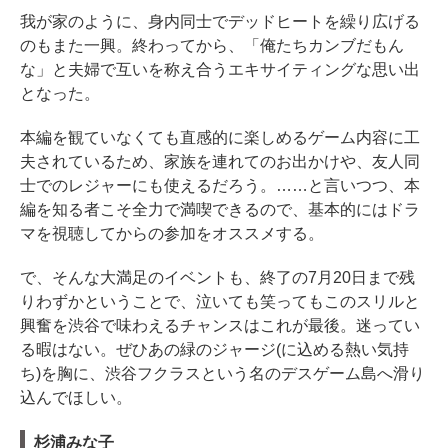
我が家のように、身内同士でデッドヒートを繰り広げる
のもまた一興。終わってから、「俺たちカンブだもん
な」と夫婦で互いを称え合うエキサイティングな思い出
となった。
本編を観ていなくても直感的に楽しめるゲーム内容に工
夫されているため、家族を連れてのお出かけや、友人同
士でのレジャーにも使えるだろう。……と言いつつ、本
編を知る者こそ全力で満喫できるので、基本的にはドラ
マを視聴してからの参加をオススメする。
で、そんな大満足のイベントも、終了の7月20日まで残
りわずかということで、泣いても笑ってもこのスリルと
興奮を渋谷で味わえるチャンスはこれが最後。迷ってい
る暇はない。ぜひあの緑のジャージ(に込める熱い気持
ち)を胸に、渋谷フクラスという名のデスゲーム島へ滑り
込んでほしい。
杉浦みな子