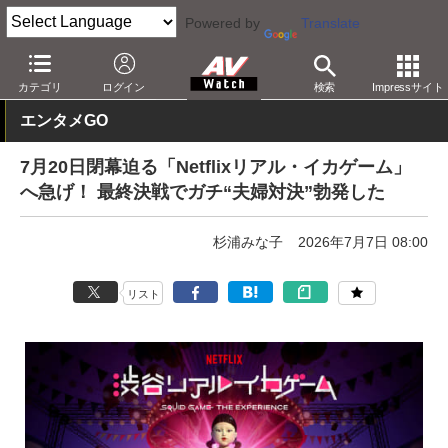
Powered by
Translate
AV Watch
イベント
カテゴリ
ログイン
検索
Impressサイト
エンタメGO
7月20日閉幕迫る「Netflixリアル・イカゲーム」
へ急げ！ 最終決戦でガチ“夫婦対決”勃発した
杉浦みな子
2026年7月7日 08:00
リスト