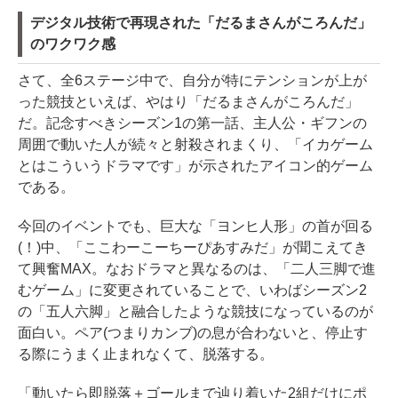
デジタル技術で再現された「だるまさんがころんだ」
のワクワク感
さて、全6ステージ中で、自分が特にテンションが上が
った競技といえば、やはり「だるまさんがころんだ」
だ。記念すべきシーズン1の第一話、主人公・ギフンの
周囲で動いた人が続々と射殺されまくり、「イカゲーム
とはこういうドラマです」が示されたアイコン的ゲーム
である。
今回のイベントでも、巨大な「ヨンヒ人形」の首が回る
(！)中、「ここわーこーちーぴあすみだ」が聞こえてき
て興奮MAX。なおドラマと異なるのは、「二人三脚で進
むゲーム」に変更されていることで、いわばシーズン2
の「五人六脚」と融合したような競技になっているのが
面白い。ペア(つまりカンブ)の息が合わないと、停止す
る際にうまく止まれなくて、脱落する。
「動いたら即脱落＋ゴールまで辿り着いた2組だけにポ