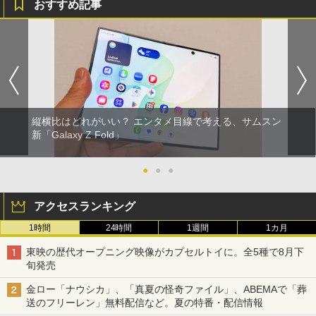
おすすめ記事
縦横比はどれがいい？ エンタメ目線で考える、サムスン
新「Galaxy Z Fold」
●
●
●
アクセスランキング
1時間
24時間
1週間
1カ月
東映の歴代オープニング映像がカプセルトイに。全5種で8月下
旬発売
金ロー「ナウシカ」、「真夏の怪奇ファイル」、ABEMAで「葬
送のフリーレン」無料配信など。夏の特番・配信情報