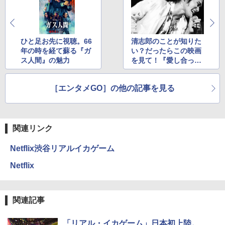
ひと足お先に視聴。66
清志郎のことが知りた
年の時を経て蘇る『ガ
い？だったらこの映画
ス人間』の魅力
を見て！『愛し合って
るかい？ 忌野清志郎が
教えてくれた』
［エンタメGO］の他の記事を見る
関連リンク
Netflix渋谷リアルイカゲーム
Netflix
関連記事
「リアル・イカゲーム」日本初上陸。