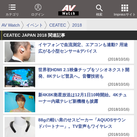
カテゴリ
ログイン
検索
Impressサイト
AV Watch
イベント
CEATEC
2018
CEATEC JAPAN 2018 関連記事
イヤフォンで血流測定、エアコンも連動? 用途
広がる小型センサー&デバイス
(2018/10/16)
世界初HDMI 2.1映像チップをソシオネクスト開
発、8Kテレビ普及へ。音響技術も
(2018/10/16)
新4K8K衛星放送は12月1日10時開始。4Kチュ
ーナー内蔵テレビ新機種も披露
(2018/10/16)
88gの軽い肩のせスピーカー「AQUOSサウン
ドパートナー」。TV音声もワイヤレス
(2018/10/16)