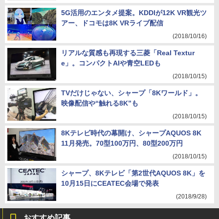
5G活用のエンタメ提案。KDDIが12K VR観光ツ
アー、ドコモは8K VRライブ配信
(2018/10/16)
リアルな質感も再現する三菱「Real Textur
e」。コンパクトAIや青空LEDも
(2018/10/15)
TVだけじゃない、シャープ「8Kワールド」。
映像配信や“触れる8K”も
(2018/10/15)
8Kテレビ時代の幕開け、シャープAQUOS 8K
11月発売。70型100万円、80型200万円
(2018/10/15)
シャープ、8Kテレビ「第2世代AQUOS 8K」を
10月15日にCEATEC会場で発表
(2018/9/28)
おすすめ記事