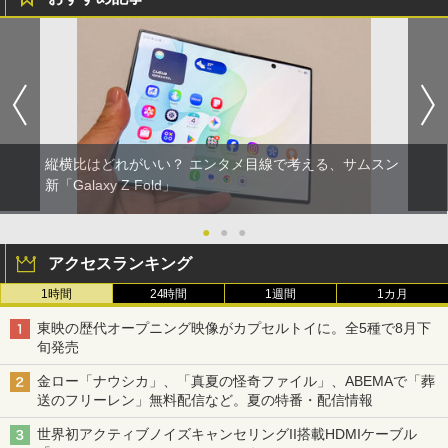
縦横比はどれがいい？ エンタメ目線で考える、サムスン
新「Galaxy Z Fold」
●
●
●
アクセスランキング
1時間
24時間
1週間
1カ月
東映の歴代オープニング映像がカプセルトイに。全5種で8月下
旬発売
金ロー「ナウシカ」、「真夏の怪奇ファイル」、ABEMAで「葬
送のフリーレン」無料配信など。夏の特番・配信情報
世界初アクティブノイズキャンセリングII搭載HDMIケーブル