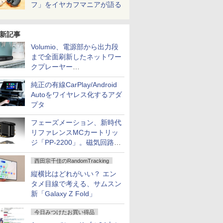
フ」をイヤカフマニアが語る
新記事
Volumio、電源部から出力段
まで全面刷新したネットワー
クプレーヤー
「Primo（2026）」
純正の有線CarPlay/Android
Autoをワイヤレス化するアダ
プタ
フェーズメーション、新時代
リファレンスMCカートリッ
ジ「PP-2200」。磁気回路や
ハウジングを根本から見直し
西田宗千佳のRandomTracking
縦横比はどれがいい？ エン
タメ目線で考える、サムスン
新「Galaxy Z Fold」
今日みつけたお買い得品