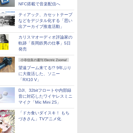
NFC搭載で音楽配信へ
ティアック、カセットテープ
などをデジタル化する「思い
出アーカイブ推進活動」
カリスマオーディオ評論家の
軌跡「長岡鉄男の仕事」5日
発売
小寺信良の週刊 Electric Zooma!
望遠ブーム来てる!? 9年ぶり
に大復活した、ソニー
「RX10 V」
DJI、32bitフロートや内部録
音に対応したワイヤレスミニ
マイク「Mic Mini 2S」
「ドカ食いダイスキ！ もち
づきさん」TVアニメ化