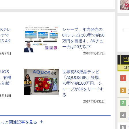
4Kテレ
シャープ、年内発売の
ーナで
8Kテレビは60型で約50
S 4K
万円を目指す。8Kチュ
ーナは20万以下
年9月27日
2018年5月17日
1
UOS
世界初8K液晶テレビ
。有機
「AQUOS 8K」登場、
も初披
70型で約100万円。シ
ャープが8Kをリードす
る
年8月31日
2017年8月31日
もっと関連記事を見る