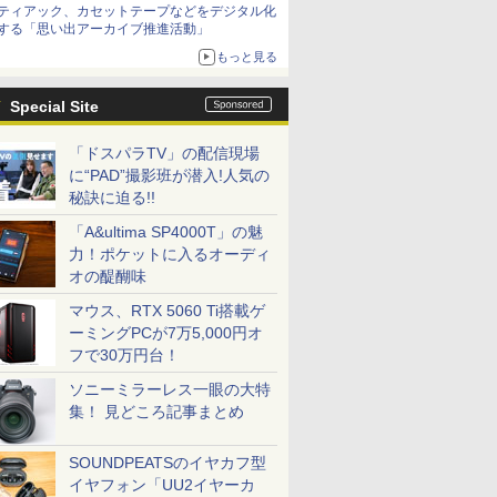
ティアック、カセットテープなどをデジタル化
する「思い出アーカイブ推進活動」
もっと見る
Special Site
「ドスパラTV」の配信現場
に“PAD”撮影班が潜入!人気の
秘訣に迫る!!
「A&ultima SP4000T」の魅
力！ポケットに入るオーディ
オの醍醐味
マウス、RTX 5060 Ti搭載ゲ
ーミングPCが7万5,000円オ
フで30万円台！
ソニーミラーレス一眼の大特
集！ 見どころ記事まとめ
SOUNDPEATSのイヤカフ型
イヤフォン「UU2イヤーカ