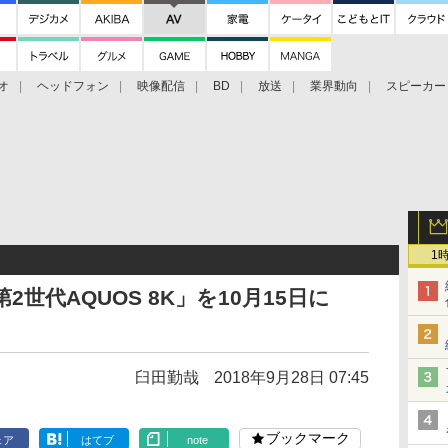
オ
ヘッドフォン
映像配信
BD
放送
業界動向
スピーカー
ェクタ
PS4
BDプレーヤー
映像配信
BD
1
世代AQUOS 8K」を10月15日に
臼田勤哉
2018年9月28日 07:45
ブックマーク
ェア
はてブ
note