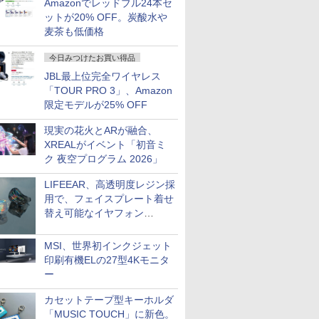
Amazonでレッドブル24本セ
ットが20% OFF。炭酸水や
麦茶も低価格
今日みつけたお買い得品
JBL最上位完全ワイヤレス
「TOUR PRO 3」、Amazon
限定モデルが25% OFF
現実の花火とARが融合、
XREALがイベント「初音ミ
ク 夜空プログラム 2026」
LIFEEAR、高透明度レジン採
用で、フェイスプレート着せ
替え可能なイヤフォン
「Nova Shell」
MSI、世界初インクジェット
印刷有機ELの27型4Kモニタ
ー
カセットテープ型キーホルダ
「MUSIC TOUCH」に新色。