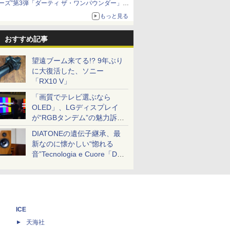
ーズ”第3弾「ダーティ ザ・ワンパウンダー」を
8月7日発売
もっと見る
「特製ガーリックマヨソース」を使用した超大
型チーズバーガー
おすすめ記事
望遠ブーム来てる!? 9年ぶり
に大復活した、ソニー
「RX10 V」
「画質でテレビ選ぶなら
OLED」、LGディスプレイ
が“RGBタンデム”の魅力訴
求。液晶とのガチ比較も
DIATONEの遺伝子継承、最
新なのに懐かしい“惚れる
音”Tecnologia e Cuore「DS-
TC52B」を聴く
ICE
天海社