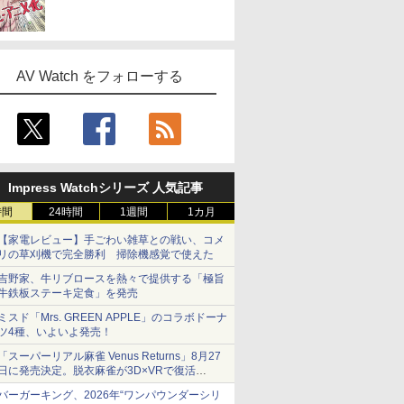
AV Watch をフォローする
Impress Watchシリーズ 人気記事
時間
24時間
1週間
1カ月
【家電レビュー】手ごわい雑草との戦い、コメ
リの草刈機で完全勝利 掃除機感覚で使えた
吉野家、牛リブロースを熱々で提供する「極旨
牛鉄板ステーキ定食」を発売
ミスド「Mrs. GREEN APPLE」のコラボドーナ
ツ4種、いよいよ発売！
「スーパーリアル麻雀 Venus Returns」8月27
日に発売決定。脱衣麻雀が3D×VRで復活
発売から2週間は20%オフになるセールが実施
バーガーキング、2026年“ワンパウンダーシリ