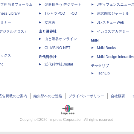
ップ担当者フォーラム
楽器探そう!デジマート
Jディフェンスニュー
ness Library
TシャツPOD T-OD
通訳翻訳ジャーナル
セミナー
立東舎
JレスキューWeb
 X（デジタルクロス）
山と溪谷社
イカロスアカデミー
山と溪谷オンライン
MdN
CLIMBING-NET
MdN Books
ブックス
近代科学社
MdN Design Interactiv
ing
近代科学社Digital
テックリブ
TechLib
広告掲載のご案内
編集部へのご連絡
プライバシーポリシー
会社概要
Copyright ©
2026
Impress Corporation. All rights reserved.