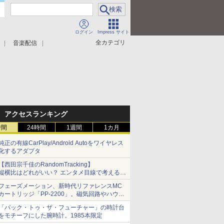
ログイン
Impress サイト
全カテゴリ
音楽配信
アクセスランキング
時間
24時間
1週間
1カ月
純正の有線CarPlay/Android Autoをワイヤレス
化するアダプタ
【西田宗千佳のRandomTracking】
縦横比はどれがいい？ エンタメ目線で考える、
サムスン新「Galaxy Z Fold」
フェーズメーション、新時代リファレンスMC
カートリッジ「PP-2200」。磁気回路やハウジ
ングを根本から見直し
「バック・トゥ・ザ・フューチャー」の時計台
をモチーフにした腕時計。1985本限定