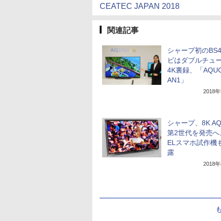
CEATEC JAPAN 2018
関連記事
シャープ初のBS
ビはダブルチュ
4K裏録、「AQUO
AN1」
2018
シャープ、8K AQ
第2世代を発売へ
ELスマホ試作機
露
2018