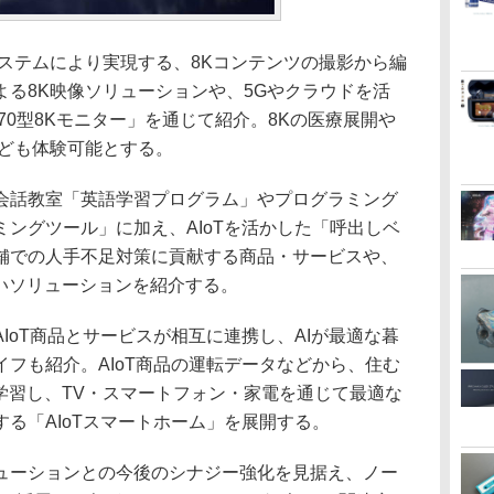
ステムにより実現する、8Kコンテンツの撮影から編
る8K映像ソリューションや、5Gやクラウドを活
70型8Kモニター」を通じて紹介。8Kの医療展開や
なども体験可能とする。
会話教室「英語学習プログラム」やプログラミング
ングツール」に加え、AIoTを活かした「呼出しベ
舗での人手不足対策に貢献する商品・サービスや、
しいソリューションを紹介する。
IoT商品とサービスが相互に連携し、AIが最適な暮
フも紹介。AIoT商品の運転データなどから、住む
学習し、TV・スマートフォン・家電を通じて最適な
る「AIoTスマートホーム」を展開する。
ューションとの今後のシナジー強化を見据え、ノー