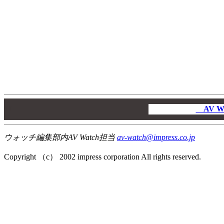
00
00
AV W
00
ウォッチ編集部内AV Watch担当
av-watch@impress.co.jp
Copyright （c） 2002 impress corporation All rights reserved.