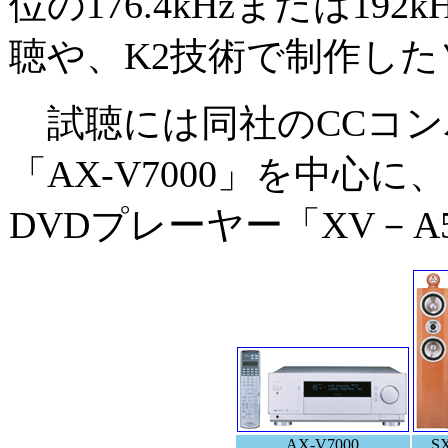
位の176.4kHzまたは192
聴や、K2技術で制作し
試聴には同社のCCコン
「AX-V7000」を中心に
DVDプレーヤー「XV－A
AX-V7000
S