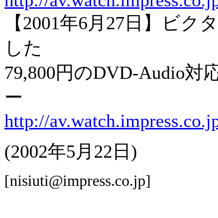
http://av.watch.impress.co.
【2001年6月27日】ビ
した
79,800円のDVD-Aud
ー
http://av.watch.impress.co.
(2002年5月22日)
[nisiuti@impress.co.jp]