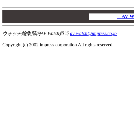
00
00
AV W
00
ウォッチ編集部内AV Watch担当
av-watch@impress.co.jp
Copyright (c) 2002 impress corporation All rights reserved.