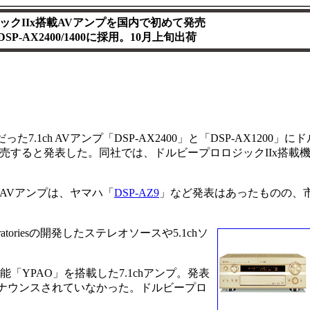
ックIIx搭載AVアンプを国内で初めて発売
P-AX2400/1400に採用。10月上旬出荷
7.1ch AVアンプ「DSP-AX2400」と「DSP-AX1200」に
に発売すると発表した。同社では、ドルビープロロジックIIx搭載
内AVアンプは、ヤマハ「
DSP-AZ9
」など発表はあったものの、
boratoriesの開発したステレオソースや5.1chソ
正機能「YPAO」を搭載した7.1chアンプ。発表
アナウンスされていなかった。ドルビープロ