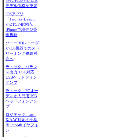
世代iPadの4G LTE
モデル価格を決定
iOSアプリ
「Twonky Beam」
がDTCP-IP対応。
iPhoneで地デジ番
組視聴
ソニーBDレコーダ
がiOS機器でのスト
リーミング視聴対
応へ
ラトック、バラン
ス出力/DSD対応
USBヘッドフォン
アンプ
ラトック、PCオー
ディオ入門用USB
ヘッドフォンアン
プ
ロジテック、apt-
X/AAC対応の小型
Bluetoothイヤフォ
ン