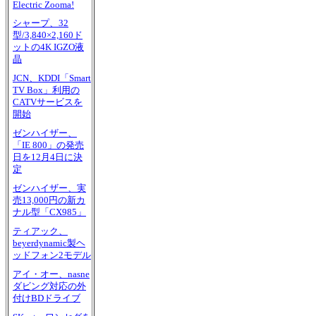
Electric Zooma!
シャープ、32
型/3,840×2,160ド
ットの4K IGZO液
晶
JCN、KDDI「Smart
TV Box」利用の
CATVサービスを
開始
ゼンハイザー、
「IE 800」の発売
日を12月4日に決
定
ゼンハイザー、実
売13,000円の新カ
ナル型「CX985」
ティアック、
beyerdynamic製ヘ
ッドフォン2モデル
アイ・オー、nasne
ダビング対応の外
付けBDドライブ