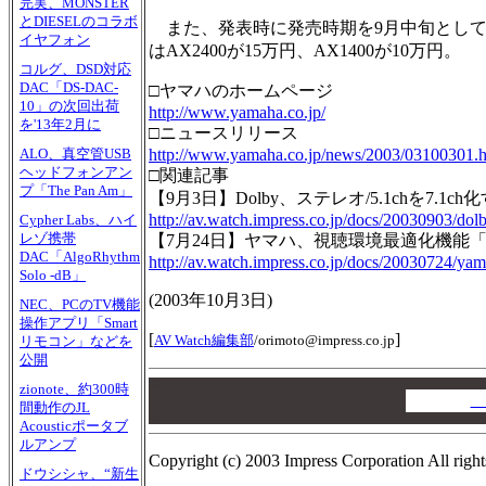
完実、MONSTER
とDIESELのコラボ
また、発表時に発売時期を9月中旬として
イヤフォン
はAX2400が15万円、AX1400が10万円。
コルグ、DSD対応
DAC「DS-DAC-
□ヤマハのホームページ
10」の次回出荷
http://www.yamaha.co.jp/
を'13年2月に
□ニュースリリース
http://www.yamaha.co.jp/news/2003/03100301.h
ALO、真空管USB
ヘッドフォンアン
□関連記事
プ「The Pan Am」
【9月3日】Dolby、ステレオ/5.1chを7.1ch化する「
http://av.watch.impress.co.jp/docs/20030903/dol
Cypher Labs、ハイ
レゾ携帯
【7月24日】ヤマハ、視聴環境最適化機能「YP
DAC「AlgoRhythm
http://av.watch.impress.co.jp/docs/20030724/ya
Solo -dB」
(2003年10月3日)
NEC、PCのTV機能
操作アプリ「Smart
[
]
AV Watch編集部
/
orimoto@impress.co.jp
リモコン」などを
公開
00
zionote、約300時
00
A
間動作のJL
00
Acousticポータブ
ルアンプ
Copyright (c) 2003 Impress Corporation All right
ドウシシャ、“新生