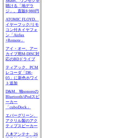
SKnet、ワンセグを
聴ける「地デラ
ジ」。直販8,980円
ATOMIC FLOYD、
イヤーフック/リモ
コン付きイヤフォ
ン「AirJax
+Remote」
アイ・オー、アー
カイブ用M-DISC対
応のBDドライブ
ティアック、PCM
レコーダ「DR-
05」に新色ホワイ
ト追加
D&M、独sonoroの
Bluetooth/iPodスピ
ーカー
「cuboDock」
エバーグリーン、
アクリル製のアク
ティブスピーカー
八木アンテナ、26