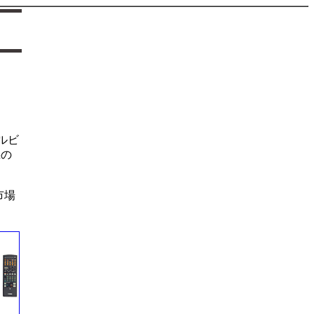
ドルビ
機の
市場