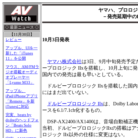
ヤマハ、プロロジ
－発売延期中のDS
◇ 最新ニュース ◇
【11月30日】
10月3日発表
レビュー
アップル、UIを一
新した「iTunes
11」を公開
ヤマハ株式会社
は3日、9月中旬発売予定だった
マウス、AM/FMラ
ープロロジック IIxを搭載し、10月上旬
ジオ搭載オーディ
国内での発売は最も早いとしている。
オプレーヤー
「Lyumo M33」
ドルビープロロジック IIxを搭載した国
アップル、
にはまだ出ていない。
iPad/iPhoneアプリ
「Remote」を新
ドルビープロロジック IIx
は、Dolby La
iTunesに対応
ースを6.1/7.1ch化するもの。
完実、beats by
dr.dreのヘッドフォ
DSP-AX2400/AX1400は、音場自動補
ン「Beats Solo
当初、ドルビープロロジックIIxの搭載は
HD」に新色
ロジック IIx以外の仕様に変更はない。