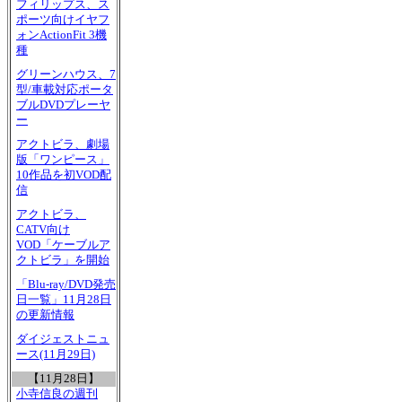
フィリップス、ス
ポーツ向けイヤフ
ォンActionFit 3機
種
グリーンハウス、7
型/車載対応ポータ
ブルDVDプレーヤ
ー
アクトビラ、劇場
版「ワンピース」
10作品を初VOD配
信
アクトビラ、
CATV向け
VOD「ケーブルア
クトビラ」を開始
「Blu-ray/DVD発売
日一覧」11月28日
の更新情報
ダイジェストニュ
ース(11月29日)
【11月28日】
小寺信良の週刊