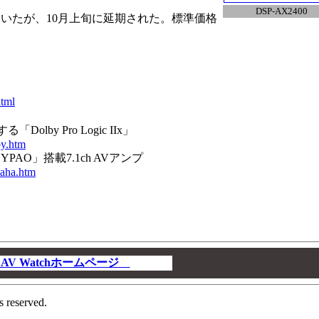
DSP-AX2400
いたが、10月上旬に延期された。標準価格
tml
Dolby Pro Logic IIx」
by.htm
AO」搭載7.1ch AVアンプ
maha.htm
V Watchホームページ
00
s reserved.