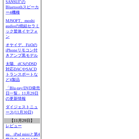
SANSUI”の
Bluetoothスピーカ
ー4機種
MJSOFT、moshi
audioの焼結セラミ
ック筐体イヤフォ
ン
オヤイデ、FiiOの
iPhoneリモコン付
きアンプ黒モデル
太陽、dCSのDSD
対応DACやSACD
トランスポートな
ど4製品
「Blu-ray/DVD発売
日一覧」11月29日
の更新情報
ダイジェストニュ
ース(11月30日)
【11月29日】
レビュー
au、iPad miniと第4