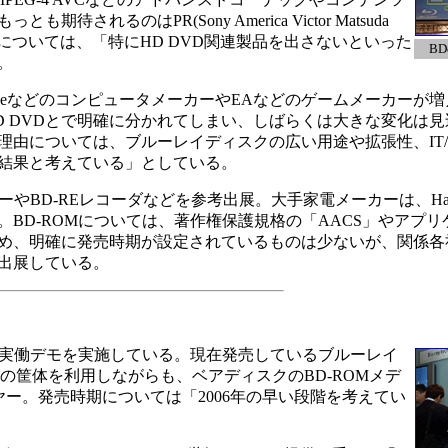
れるのはPR(Sony America Victor Matsuda
加入については、「特にHD DVD関連製品を出さないといった
B
。
leなどのコンピュータメーカーやEAなどのゲームメーカーが
D DVDとで明確に分かれてしまい、しばらくは大きな変化は
由については、ブルーレイディスクの広い用途や拡張性、IT/
結果と考えている」としている。
BD-REレコーダなどを参考出展。大手家電メーカーは、Hall1
BD-ROMについては、著作権保護規格の「AACS」やアプ
、明確に発売時期が設定されているものは少ないが、関係各社がC
出展している。
の実働デモを実施している。現在発売しているブルーレイ
イズの筐体を利用しながらも、ベアディスクのBD-ROMメデ
プレーヤー。発売時期については「2006年の早い段階を考えてい