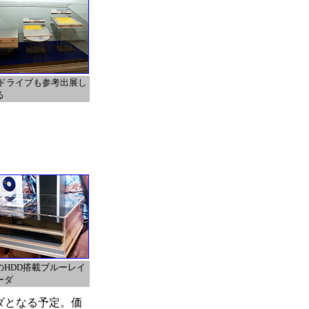
用ドライブも参考出展し
る
のHDD搭載ブルーレイ
ーダ
ダとなる予定。価