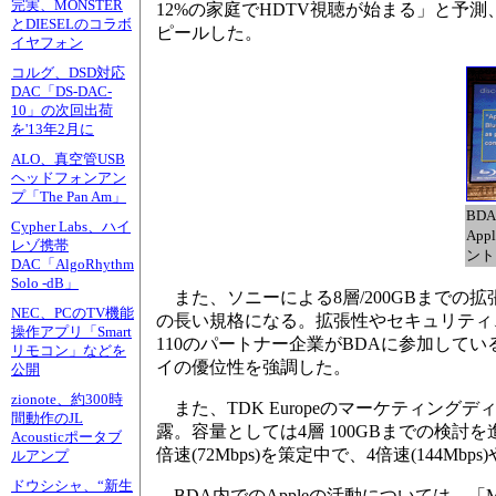
完実、MONSTER
12%の家庭でHDTV視聴が始まる」と
とDIESELのコラボ
ピールした。
イヤフォン
コルグ、DSD対応
DAC「DS-DAC-
10」の次回出荷
を'13年2月に
ALO、真空管USB
ヘッドフォンアン
プ「The Pan Am」
BD
Cypher Labs、ハイ
App
レゾ携帯
ント
DAC「AlgoRhythm
Solo -dB」
また、ソニーによる8層/200GBまでの拡
NEC、PCのTV機能
の長い規格になる。拡張性やセキュリティ
操作アプリ「Smart
110のパートナー企業がBDAに参加し
リモコン」などを
イの優位性を強調した。
公開
zionote、約300時
また、TDK Europeのマーケティングディレク
間動作のJL
露。容量としては4層 100GBまでの検討を
Acousticポータブ
倍速(72Mbps)を策定中で、4倍速(144Mb
ルアンプ
ドウシシャ、“新生
BDA内でのAppleの活動については、「