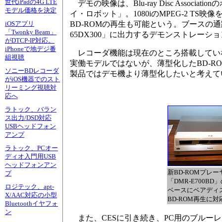
世代iPadの4G LTE
デモの映像は、Blu-ray Disc Assoc
モデル価格を決定
イ・ロボット」。1080iのMPEG-2 TS映
BD-ROMの再生も可能という。ブースの通
iOSアプリ
「Twonky Beam」
65DX300」に出力するデモンストレー
がDTCP-IP対応。
iPhoneで地デジ番
レコーダ機能は現在のところ搭載してい
組視聴
実働モデルではないが、薄型化したBD-
ソニーBDレコーダ
製品ではデモ機より薄型化したいと考えて
がiOS機器でのスト
リーミング視聴対
応へ
ラトック、バラン
ス出力/DSD対応
USBヘッドフォン
アンプ
ラトック、PCオー
ディオ入門用USB
ヘッドフォンアン
新BD-ROMプレー
プ
「DMR-E700BD
ロジテック、apt-
ベースにベアディ
X/AAC対応の小型
BD-ROM再生に対
Bluetoothイヤフォ
ン
また、CESに引き続き、PC用のブルーレ