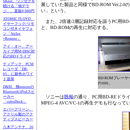
SKnet、ワンセグを
展していた製品と同様でBD-ROM Ver.2
聴ける「地デラ
い」という。
ジ」。直販8,980円
ATOMIC FLOYD、
また、2倍速/2層記録対応を謳うPC用BD-R
イヤーフック/リモ
と、BD-ROMの再生に対応する。
コン付きイヤフォ
ン「AirJax
+Remote」
アイ・オー、アー
カイブ用M-DISC対
応のBDドライブ
ティアック、PCM
レコーダ「DR-
05」に新色ホワイ
BD-ROMプレーヤ
ト追加
P1000」
D&M、独sonoroの
Bluetooth/iPodスピ
ソニーは
既報
の通り、PC用BD-REド
ーカー
「cuboDock」
MPEG-4 AVC/VC-1の再生デモも行なって
エバーグリーン、
アクリル製のアク
ティブスピーカー
八木アンテナ、26