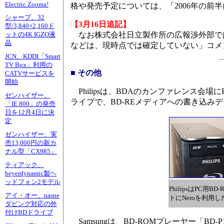
Electric Zooma!
格や発売予定については、「2006年の前
シャープ、32
【3月16日追記】
型/3,840×2,160ド
なお株式会社日立製作所の広報渉外部で
ットの4K IGZO液
晶
などは、現時点では確定していない」コメ
JCN、KDDI「Smart
TV Box」利用の
■ その他
CATVサービスを
開始
Philipsは、BDAのカンファレンス会場
ゼンハイザー、
ライブで、BD-REメディアへの書き込み
「IE 800」の発売
日を12月4日に決
定
ゼンハイザー、実
売13,000円の新カ
ナル型「CX985」
ティアック、
beyerdynamic製ヘ
ッドフォン2モデル
PhilipsはPC
アイ・オー、nasne
トにNeroを利用
ダビング対応の外
付けBDドライブ
Samsungは、BD-ROMプレーヤー「BD-P1