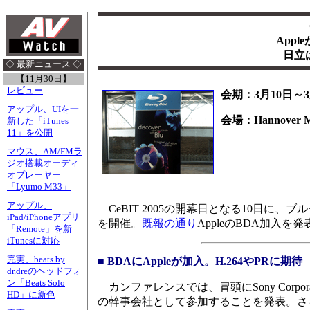
App
日立は
◇ 最新ニュース ◇
【11月30日】
レビュー
会期：3月10日～3
アップル、UIを一
会場：Hannover M
新した「iTunes
11」を公開
マウス、AM/FMラ
ジオ搭載オーディ
オプレーヤー
「Lyumo M33」
アップル、
CeBIT 2005の開幕日となる10日に、ブルーレ
iPad/iPhoneアプリ
を開催。
既報の通り
AppleのBDA加
「Remote」を新
iTunesに対応
完実、beats by
■ BDAにAppleが加入。H.264やPRに期待
dr.dreのヘッドフォ
ン「Beats Solo
カンファレンスでは、冒頭にSony Corporation o
HD」に新色
の幹事会社として参加することを発表。さら