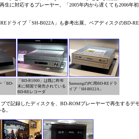
.0の再生に対応するプレーヤー。「2005年内から遅くても2006
Eドライブ「SH-B022A」も参考出展。ベアディスクのBD-RE
「BD-R1000」は既に昨年
ー「BD-
SamsungのPC用BD-REドラ
末に韓国で発売されている
イブ「SH-B022A」
BD-REレコーダ
ライブで記録したディスクを、BD-ROMプレーヤーで再生するデ
いる。