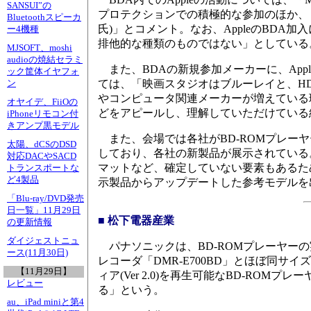
SANSUI”の
プロテクションでの積極的な参加のほか、もっとも期待さ
Bluetoothスピーカ
氏)」とコメント。なお、AppleのBDA
ー4機種
排他的な種類のものではない」としている
MJSOFT、moshi
audioの焼結セラミ
また、BDAの新規参加メーカーに、App
ック筐体イヤフォ
ては、「映画スタジオはブルーレイと、H
ン
やコンピュータ関連メーカーが増えている理
オヤイデ、FiiOの
どをアピールし、理解していただけている
iPhoneリモコン付
きアンプ黒モデル
また、会場では各社がBD-ROMプレーヤーや
太陽、dCSのDSD
しており、各社の新製品が展示されている。
対応DACやSACD
マットなど、確定していない要素もあるため
トランスポートな
ど4製品
示製品からアップデートした参考モデルを
「Blu-ray/DVD発売
日一覧」11月29日
■ 松下電器産業
の更新情報
ダイジェストニュ
パナソニックは、BD-ROMプレーヤー
ース(11月30日)
レコーダ「DMR-E700BD」とほぼ同サ
【11月29日】
ィア(Ver 2.0)を再生可能なBD-ROM
レビュー
る」という。
au、iPad miniと第4