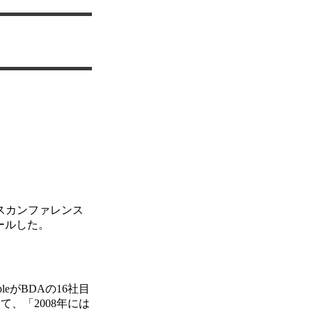
はプレスカンファレンス
ールした。
AppleがBDAの16社目
、「2008年には