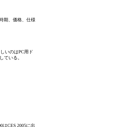
時期、価格、仕様
新しいのはPC用ド
用している。
はCES 2005に出