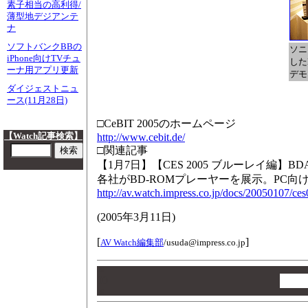
素子相当の高利得/
薄型地デジアンテ
ナ
ソフトバンクBBの
ソニ
iPhone向けTVチュ
した
ーナ用アプリ更新
デモ
ダイジェストニュ
ース(11月28日)
□CeBIT 2005のホームページ
【Watch記事検索】
http://www.cebit.de/
□関連記事
【1月7日】【CES 2005 ブルーレイ編】BD
各社がBD-ROMプレーヤーを展示。PC向
http://av.watch.impress.co.jp/docs/20050107/ce
(
2005年3月11日
)
[
]
AV Watch編集部
/
usuda@impress.co.jp
00
00
00