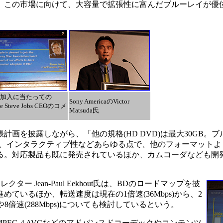
予測、この市場に向けて、大容量で拡張性に富んだブルーレイが優
A加入に当たっての
Sony AmericaのVictor
le Steve Jobs CEOのコメ
Matsuda氏
張計画を披露しながら、「他の規格(HD DVD)は最大30GB。
、インタラクティブ性などあらゆる点で、他のフォーマットよ
ている。対応製品も既に発売されているほか、カムコーダなども開
ター Jean-Paul Eekhout氏は、BDのロードマップを披
進めているほか、転送速度は現在の1倍速(36Mbps)から、2
ps)や8倍速(288Mbps)についても検討しているという。
MPEG-4 AVCなどのアドバンスドコーデックやコンテンツ