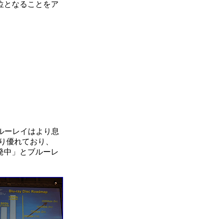
位となることをア
ブルーレイはより息
り優れており、
発中」とブルーレ