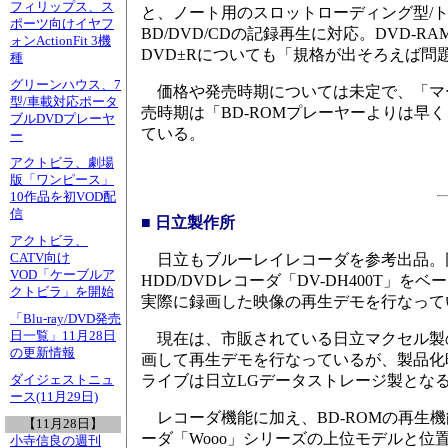
フィリップス、ス
と、ノート用のスロットローディング型/
ポーツ向けイヤフ
BD/DVD/CDの記録再生に対応。DVD
ォンActionFit 3機
DVD±Rについても「規格が出そろえば問
種
グリーンハウス、7
価格や発売時期については未定で、「マ
型/車載対応ポータ
売時期は「BD-ROMプレーヤーよりは早
ブルDVDプレーヤ
ている。
ー
アクトビラ、劇場
版「ワンピース」
10作品を初VOD配
信
■ 日立製作所
アクトビラ、
CATV向け
日立もブルーレイレコーダを参考出品。
VOD「ケーブルア
HDD/DVDレコーダ「DV-DH400T」
クトビラ」を開始
実際に録画した映像の再生デモを行なって
「Blu-ray/DVD発売
日一覧」11月28日
現在は、市販されている日立マクセル製の23G
の更新情報
画して再生デモを行なっているが、製品化時には
ライブは日立LGデータストレージ製とな
ダイジェストニュ
ース(11月29日)
レコーダ機能に加え、BD-ROMの再生
【11月28日】
ーダ「Wooo」シリーズの上位モデルと位
小寺信良の週刊