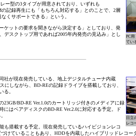
トレー型の3タイプが用意されており、いずれも
-RAMの記録再生にも「もちろん対応する」とのことで、2層
題なくサポートできる」という。
ーケットの要求を聞きながら決定する」としており、発
く、デスクトップ用であれば2005年内発売の見込み」とし
PC
てい
同社が現在発売している、地上デジタルチューナ内蔵
をベースにしながら、BD-REの記録ドライブを搭載しており、
いる。
B/BD-RE Ver.1.0のカートリッジ付きのメディアに録
ベアディスクのBD-RE Ver.2.0に対応する予定。ド
る。
日立
レコ
機能も搭載する予定。現在発売しているハイビジョンレコ
置づけていることもあり、HDDを内蔵したハイブリッドレコー