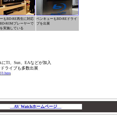
ーもBD-RE再生に対応
ベンキューもBD-REドライ
BD-ROMプレーヤーで
ブを出展
を実施している
AにTI、Sun、EAなどが加入
けドライブも多数出展
s03.htm
AV Watchホームページ
00