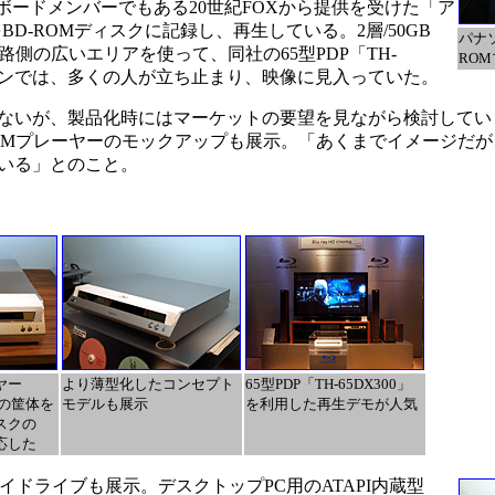
iationのボードメンバーでもある20世紀FOXから提供を受けた「ア
像をBD-ROMディスクに記録し、再生している。2層/50GB
パナ
路側の広いエリアを使って、同社の65型PDP「TH-
RO
ションでは、多くの人が立ち止まり、映像に見入っていた。
ないが、製品化時にはマーケットの要望を見ながら検討してい
ROMプレーヤーのモックアップも展示。「あくまでイメージだ
いる」とのこと。
ヤー
より薄型化したコンセプト
65型PDP「TH-65DX300」
」の筐体を
モデルも展示
を利用した再生デモが人気
スクの
応した
イドライブも展示。デスクトップPC用のATAPI内蔵型