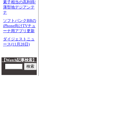
素子相当の高利得/
薄型地デジアンテ
ナ
ソフトバンクBBの
iPhone向けTVチュ
ーナ用アプリ更新
ダイジェストニュ
ース(11月28日)
【Watch記事検索】