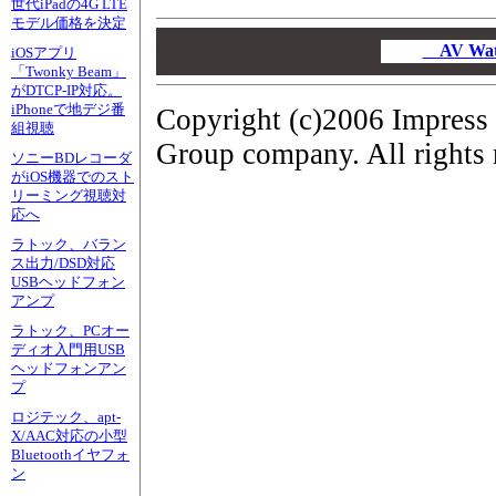
世代iPadの4G LTE
モデル価格を決定
00
00
AV W
iOSアプリ
00
「Twonky Beam」
がDTCP-IP対応。
iPhoneで地デジ番
Copyright (c)2006 Impress
組視聴
Group company. All rights 
ソニーBDレコーダ
がiOS機器でのスト
リーミング視聴対
応へ
ラトック、バラン
ス出力/DSD対応
USBヘッドフォン
アンプ
ラトック、PCオー
ディオ入門用USB
ヘッドフォンアン
プ
ロジテック、apt-
X/AAC対応の小型
Bluetoothイヤフォ
ン