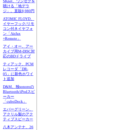
SKnet、ワンセグを
聴ける「地デラ
ジ」。直販8,980円
ATOMIC FLOYD、
イヤーフック/リモ
コン付きイヤフォ
ン「AirJax
+Remote」
アイ・オー、アー
カイブ用M-DISC対
応のBDドライブ
ティアック、PCM
レコーダ「DR-
05」に新色ホワイ
ト追加
D&M、独sonoroの
Bluetooth/iPodスピ
ーカー
「cuboDock」
エバーグリーン、
アクリル製のアク
ティブスピーカー
八木アンテナ、26