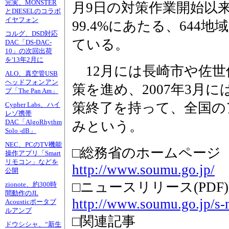
完実、MONSTER
月9日の対策作業開始以
とDIESELのコラボ
イヤフォン
99.4%にあたる、644
コルグ、DSD対応
ている。
DAC「DS-DAC-
10」の次回出荷
を'13年2月に
12月には長崎市や佐世
ALO、真空管USB
ヘッドフォンアン
策を進め、2007年3月
プ「The Pan Am」
策終了を持って、全国の
Cypher Labs、ハイ
レゾ携帯
DAC「AlgoRhythm
みという。
Solo -dB」
NEC、PCのTV機能
□総務省のホームページ
操作アプリ「Smart
リモコン」などを
http://www.soumu.go.jp/
公開
□ニュースリリース(PDF)
zionote、約300時
間動作のJL
http://www.soumu.go.jp/s
Acousticポータブ
ルアンプ
□関連記事
ドウシシャ、“新生