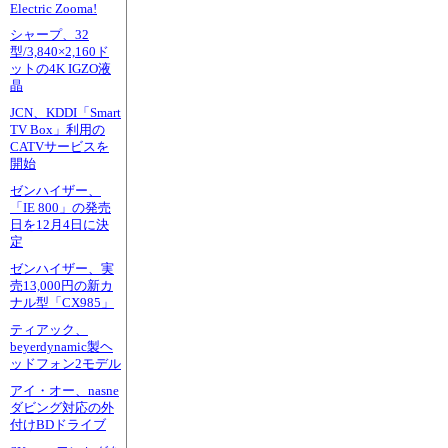
Electric Zooma!
シャープ、32
型/3,840×2,160ド
ットの4K IGZO液
晶
JCN、KDDI「Smart
TV Box」利用の
CATVサービスを
開始
ゼンハイザー、
「IE 800」の発売
日を12月4日に決
定
ゼンハイザー、実
売13,000円の新カ
ナル型「CX985」
ティアック、
beyerdynamic製ヘ
ッドフォン2モデル
アイ・オー、nasne
ダビング対応の外
付けBDドライブ