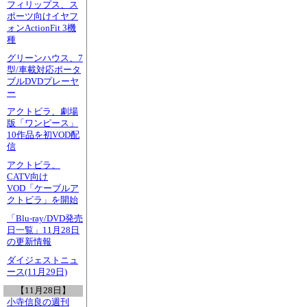
フィリップス、ス
ポーツ向けイヤフ
ォンActionFit 3機
種
グリーンハウス、7
型/車載対応ポータ
ブルDVDプレーヤ
ー
アクトビラ、劇場
版「ワンピース」
10作品を初VOD配
信
アクトビラ、
CATV向け
VOD「ケーブルア
クトビラ」を開始
「Blu-ray/DVD発売
日一覧」11月28日
の更新情報
ダイジェストニュ
ース(11月29日)
【11月28日】
小寺信良の週刊