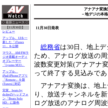
アナアナ変換対
－地デジの本格
◇ 最新ニュース ◇
【11月30日】
11月30日発表
レビュー
アップル、UIを一
新した「iTunes
総務省
は30日、地上
11」を公開
マウス、AM/FMラ
ため、アナログ放送の周
ジオ搭載オーディ
オプレーヤー
波数変更対策(アナアナ変
「Lyumo M33」
って終了する見込みであ
アップル、
iPad/iPhoneアプリ
「Remote」を新
アナアナ変換は、地上
iTunesに対応
完実、beats by
り、放送チャンネルを新
dr.dreのヘッドフォ
ン「Beats Solo
ログ放送のアナログ周波数
HD」に新色