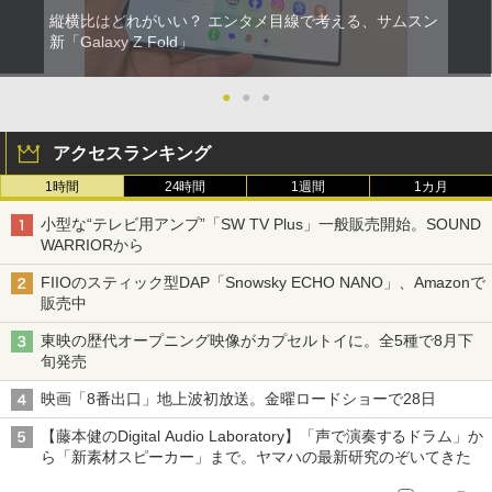
縦横比はどれがいい？ エンタメ目線で考える、サムスン
新「Galaxy Z Fold」
●
●
●
アクセスランキング
1時間
24時間
1週間
1カ月
小型な“テレビ用アンプ”「SW TV Plus」一般販売開始。SOUND
WARRIORから
FIIOのスティック型DAP「Snowsky ECHO NANO」、Amazonで
販売中
東映の歴代オープニング映像がカプセルトイに。全5種で8月下
旬発売
映画「8番出口」地上波初放送。金曜ロードショーで28日
【藤本健のDigital Audio Laboratory】「声で演奏するドラム」か
ら「新素材スピーカー」まで。ヤマハの最新研究のぞいてきた