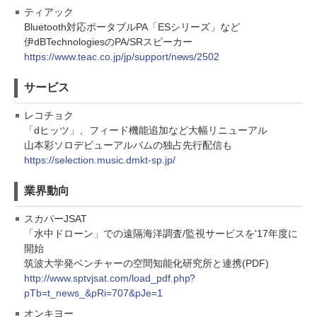
ティアック
Bluetooth対応ポータブルPA「ESシリーズ」など
伊dBTechnologiesのPA/SRスピーカー
https://www.teac.co.jp/jp/support/news/2502
サービス
レコチョク
「dヒッツ」、フィード機能追加など大幅リニューアル
山本彩ソロデビューアルバムの独占先行配信も
https://selection.music.dmkt-sp.jp/
業界動向
スカパーJSAT
「水中ドローン」での遠隔海洋調査/監視サービスを'17年度に
開始
筑波大学発ベンチャーの空間知能化研究所と連携(PDF)
http://www.sptvjsat.com/load_pdf.php?
pTb=t_news_&pRi=707&pJe=1
オンキヨー