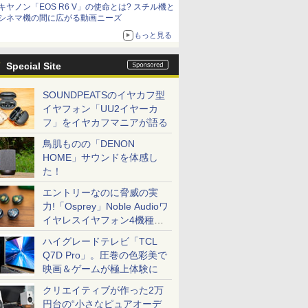
キヤノン「EOS R6 V」の使命とは? スチル機と
シネマ機の間に広がる動画ニーズ
もっと見る
Special Site
86%851.pdf
SOUNDPEATSのイヤカフ型
イヤフォン「UU2イヤーカ
フ」をイヤカフマニアが語る
鳥肌ものの「DENON
HOME」サウンドを体感し
た！
エントリーなのに脅威の実
力!「Osprey」Noble Audioワ
イヤレスイヤフォン4機種を
一気に聴く
ハイグレードテレビ「TCL
Q7D Pro」。圧巻の色彩美で
映画＆ゲームが極上体験に
クリエイティブが作った2万
円台の“小さなピュアオーデ