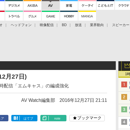
オ
ヘッドフォン
映像配信
BD
放送
業界動向
スピーカー
ェクタ
PS4
BDプレーヤー
映像配信
BD
1
2月27日)
組同時配信「エムキャス」の編成強化
AV Watch編集部
2016年12月27日 21:11
ブックマーク
ェア
はてブ
note