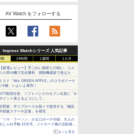
AV Watch をフォローする
Impress Watchシリーズ 人気記事
時間
24時間
1週間
1カ月
【家電レビュー】手ごわい雑草との戦い、コメ
リの草刈機で完全勝利 掃除機感覚で使えた
ミスド「Mrs. GREEN APPLE」のコラボドーナ
ツ4種、いよいよ発売！
NTT島田社長、ソフトバンクのセブン出資に「d
ポイント使えるようにして」
吉野家、牛リブロースを熱々で提供する「極旨
牛鉄板ステーキ定食」を発売
「リサ・ラーソン」がま口ポーチ付録、大人の
おしゃれ手帖 10月号。ジャカード織の北欧猫デ
ザイン
もっと見る