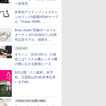
一挙発売
世界初アクティブノイズキャ
ンセリングII搭載HDMIケーブ
ル「Pulsar HDMI」。
SilentPowerから
Brise Audio“究極ポータブル
オーディオFUGAKU”に10周
年記念モデル。経路を
NISHIKIで統一。400万円
トピック
キヤノン「EOS R6 V」の使
命とは? スチル機とシネマ機
の間に広がる動画ニーズ
9月公開「八つ墓村」本予
告。主題歌はB'z松本孝弘率
いるTMG
今日みつけたお買い得品