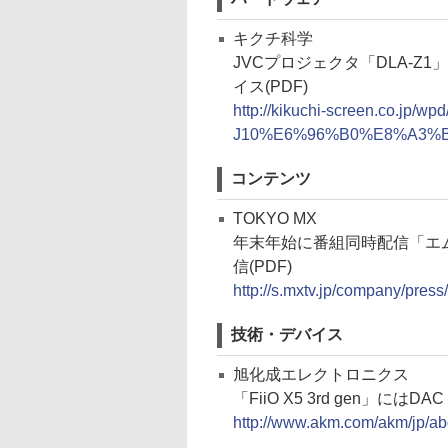
キクチ科学
JVCプロジェクタ「DLA-Z
イス(PDF)
http://kikuchi-screen.co.jp/w
J10%E6%96%B0%E8%A3%
コンテンツ
TOKYO MX
年末年始に番組同時配信「エ
信(PDF)
http://s.mxtv.jp/company/pres
技術・デバイス
旭化成エレクトロニクス
「FiiO X5 3rd gen」にはD
http://www.akm.com/akm/jp/a