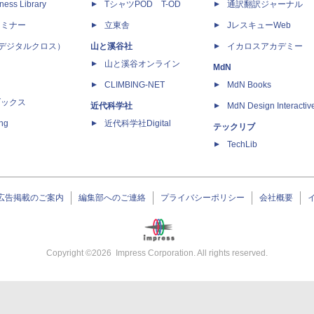
ness Library
TシャツPOD T-OD
通訳翻訳ジャーナル
セミナー
立東舎
JレスキューWeb
 X（デジタルクロス）
山と溪谷社
イカロスアカデミー
山と溪谷オンライン
MdN
CLIMBING-NET
MdN Books
ブックス
近代科学社
MdN Design Interactiv
ing
近代科学社Digital
テックリブ
TechLib
広告掲載のご案内
編集部へのご連絡
プライバシーポリシー
会社概要
Copyright ©
2026
Impress Corporation. All rights reserved.