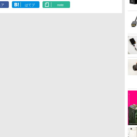
ェア
はてブ
note