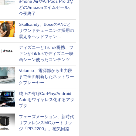
iPhone AirやAirPods Pro 3な
どのAmazonタイムセール、
今夜終了
Skullcandy、BoseのANCと
サウンドチューニング採用の
震えるヘッドフォン
「Crusher 1080 ANC」
ディズニーとTikTok提携、フ
ァンがTikTokでディズニー映
画シーン使ったコンテンツ制
作、Disney+にも配信
Volumio、電源部から出力段
まで全面刷新したネットワー
クプレーヤー
「Primo（2026）」
純正の有線CarPlay/Android
Autoをワイヤレス化するアダ
プタ
フェーズメーション、新時代
リファレンスMCカートリッ
ジ「PP-2200」。磁気回路や
ハウジングを根本から見直し