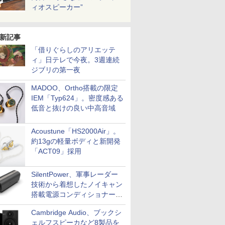
ィオスピーカー”
新記事
「借りぐらしのアリエッテ
ィ」日テレで今夜。3週連続
ジブリの第一夜
MADOO、Ortho搭載の限定
IEM「Typ624」。密度感ある
低音と抜けの良い中高音域
Acoustune「HS2000Air」。
約13gの軽量ボディと新開発
「ACT09」採用
SilentPower、軍事レーダー
技術から着想したノイキャン
搭載電源コンディショナー
「AC iPurifier2」
Cambridge Audio、ブックシ
ェルフスピーカなど8製品を