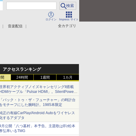
ログイン
Impress サイト
全カテゴリ
音楽配信
アクセスランキング
時間
24時間
1週間
1カ月
世界初アクティブノイズキャンセリングII搭載
HDMIケーブル「Pulsar HDMI」。SilentPower
から
「バック・トゥ・ザ・フューチャー」の時計台
をモチーフにした腕時計。1985本限定
純正の有線CarPlay/Android Autoをワイヤレス
化するアダプタ
9月公開「八つ墓村」本予告。主題歌はB'z松本
孝弘率いるTMG