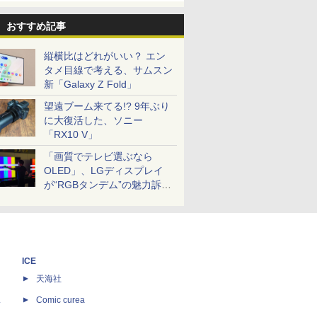
おすすめ記事
縦横比はどれがいい？ エン
タメ目線で考える、サムスン
新「Galaxy Z Fold」
望遠ブーム来てる!? 9年ぶり
に大復活した、ソニー
「RX10 V」
「画質でテレビ選ぶなら
OLED」、LGディスプレイ
が“RGBタンデム”の魅力訴
求。液晶とのガチ比較も
ICE
天海社
ス
Comic curea