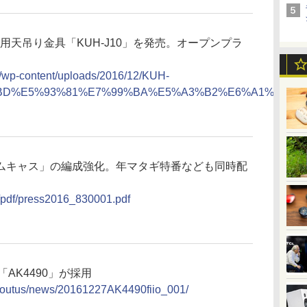
1」用天吊り金具「KUH-J10」を発売。オープンプラ
pd/wp-content/uploads/2016/12/KUH-
BD%E5%93%81%E7%99%BA%E5%A3%B2%E6%A1%88%E5%
ムキャス」の編成強化。年マタギ特番なども同時配
s/pdf/press2016_830001.pdf
AC「AK4490」が採用
boutus/news/20161227AK4490fiio_001/