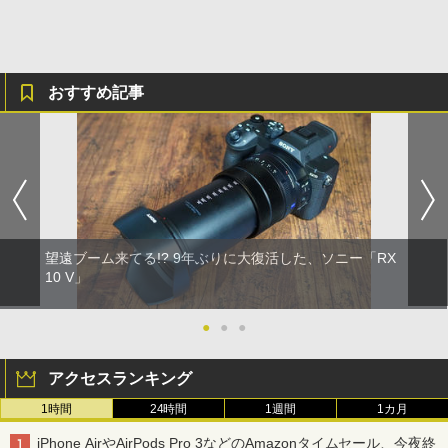
おすすめ記事
望遠ブーム来てる!? 9年ぶりに大復活した、ソニー「RX
10 V」
●
●
●
アクセスランキング
1時間
24時間
1週間
1カ月
iPhone AirやAirPods Pro 3などのAmazonタイムセール、今夜終