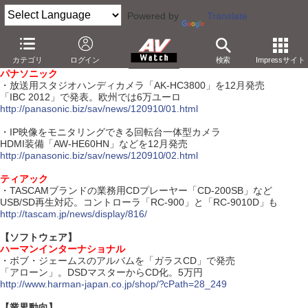
Powered by
Translate
【9月10日】
カテゴリ
ログイン
検索
Impressサイト
【ハードウェア】
パナソニック
・放送用スタジオハンディカメラ「AK-HC3800」を12月発売
「IBC 2012」で発表。欧州では6万ユーロ
http://panasonic.biz/sav/news/120910/01.html
・IP映像をモニタリングできる回転台一体型カメラ
HDMI装備「AW-HE60HN」などを12月発売
http://panasonic.biz/sav/news/120910/02.html
ティアック
・TASCAMブランドの業務用CDプレーヤー「CD-200SB」など
USB/SD再生対応。コントローラ「RC-900」と「RC-9010D」も
http://tascam.jp/news/display/816/
【ソフトウェア】
ハーマンインターナショナル
・ボブ・ジェームスのアルバムを「ガラスCD」で発売
「アローン」。DSDマスターからCD化。5万円
http://www.harman-japan.co.jp/shop/?cPath=28_249
【業界動向】