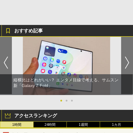
おすすめ記事
縦横比はどれがいい？ エンタメ目線で考える、サムスン
新「Galaxy Z Fold」
●
●
●
アクセスランキング
1時間
24時間
1週間
1カ月