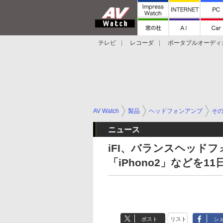
テレビ
レコーダ
ポータブルオーディ
スマートスピーカー
デジカメ
プロジ
AV Watch
製品
ヘッドフォンアンプ
そ
ニュース
iFI、バランスヘッドフォ
「iPhono2」などを11
ポスト
リスト
シ