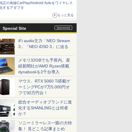
純正の有線CarPlay/Android Autoをワイヤレス
化するアダプタ
もっと見る
Special Site
iFi audio主力「NEO Stream
3」「NEO iDSD 3」に迫る
メモリ32GBでも予算内。産
経新聞社がAMD Ryzen搭載
dynabookを2千台導入
マウス、RTX 5060 Ti搭載ゲ
ーミングPCが7万5,000円オ
フで30万円台！
総合オーディオブランドに進
化するSHANLINGとは何者
か？
ソニーミラーレス一眼の大特
集！ 見どころ記事まとめ