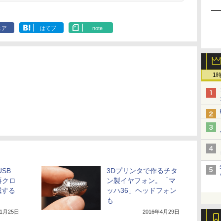
ェア
はてブ
note
1
USB
3Dプリンタで作るチタ
再クロ
ン製イヤフォン。「マ
減する
ッハ36」ヘッドフォン
も
11月25日
2016年4月29日