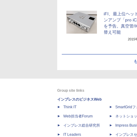
iFI、最上位ヘッ
ンアンプ「pro i
を予告。真空管/I
替え可能
201
Group site links
インプレスのビジネスWeb
Think IT
SmartGri
Web担当者Forum
ネットショ
インプレス総合研究所
Impress Busi
IT Leaders
インプレス