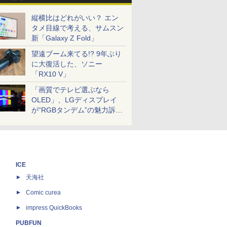
縦横比はどれがいい？ エン
タメ目線で考える、サムスン
新「Galaxy Z Fold」
望遠ブーム来てる!? 9年ぶり
に大復活した、ソニー
「RX10 V」
「画質でテレビ選ぶなら
OLED」、LGディスプレイ
が“RGBタンデム”の魅力訴
求。液晶とのガチ比較も
ICE
天海社
ス
Comic curea
impress QuickBooks
PUBFUN