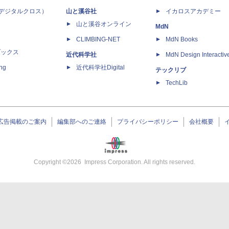
 X（デジタルクロス）
山と溪谷社
イカロスアカデミー
山と溪谷オンライン
MdN
CLIMBING-NET
MdN Books
ブックス
近代科学社
MdN Design Interactiv
ing
近代科学社Digital
テックリブ
TechLib
広告掲載のご案内
編集部へのご連絡
プライバシーポリシー
会社概要
Copyright ©
2026
Impress Corporation. All rights reserved.