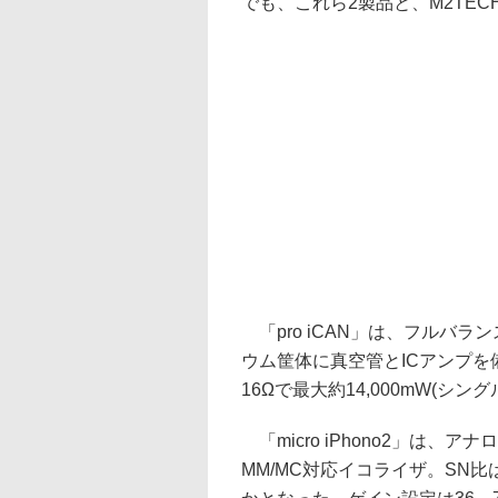
でも、これら2製品と、M2TE
「pro iCAN」は、フルバ
ウム筐体に真空管とICアンプ
16Ωで最大約14,000mW(シン
「micro iPhono2」は
MM/MC対応イコライザ。SN比は