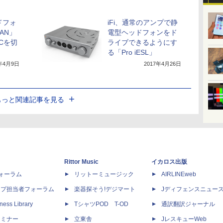
ドフォ
iFi、通常のアンプで静
CAN」
電型ヘッドフォンをド
Cを切
ライブできるようにす
る「Pro iESL」
5年4月9日
2017年4月26日
もっと関連記事を見る
Rittor Music
イカロス出版
dフォーラム
リットーミュージック
AIRLINEweb
ップ担当者フォーラム
楽器探そう!デジマート
Jディフェンスニュー
ness Library
TシャツPOD T-OD
通訳翻訳ジャーナル
セミナー
立東舎
JレスキューWeb