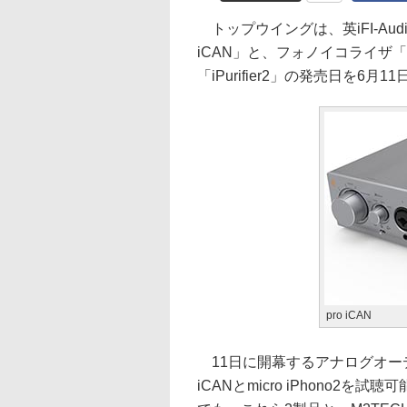
トップウイングは、英iFI-Au
iCAN」と、フォノイコライザ「mi
「iPurifier2」の発売日を6月
pro iCAN
11日に開幕するアナログオーディ
iCANとmicro iPhono