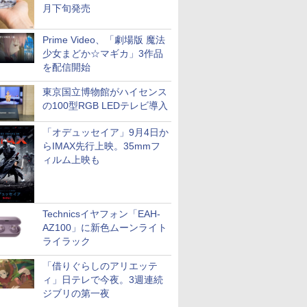
月下旬発売
Prime Video、「劇場版 魔法
少女まどか☆マギカ」3作品
を配信開始
東京国立博物館がハイセンス
の100型RGB LEDテレビ導入
「オデュッセイア」9月4日か
らIMAX先行上映。35mmフ
ィルム上映も
Technicsイヤフォン「EAH-
AZ100」に新色ムーンライト
ライラック
「借りぐらしのアリエッテ
ィ」日テレで今夜。3週連続
ジブリの第一夜