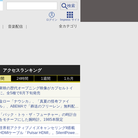
ログイン
Impress サイト
全カテゴリ
音楽配信
アクセスランキング
時間
24時間
1週間
1カ月
東映の歴代オープニング映像がカプセルトイ
に。全5種で8月下旬発売
金ロー「ナウシカ」、「真夏の怪奇ファイ
ル」、ABEMAで「葬送のフリーレン」無料配信
など。夏の特番・配信情報
「バック・トゥ・ザ・フューチャー」の時計台
をモチーフにした腕時計。1985本限定
世界初アクティブノイズキャンセリングII搭載
HDMIケーブル「Pulsar HDMI」。SilentPower
から