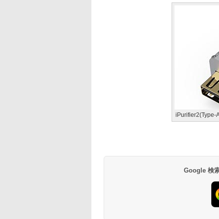
iPurifier2(Type-
Google