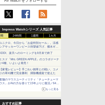
AV Watch をフォローする
Impress Watchシリーズ 人気記事
時間
24時間
1週間
1カ月
ユニクロ、今日から「お盆特別セール」。涼感
シアサッカーワンピース待望値下げ、撥水ギア
ショーツは1990円に
KDDI、楽天へのローミングを9月末で終了
ミスド「Mrs. GREEN APPLE」のコラボドーナ
ツ4種、いよいよ発売！
【家電レビュー】手ごわい雑草との戦い、コメ
リの草刈機で完全勝利 掃除機感覚で使えた
老舗のマウスユーティリティ「チューチューマ
ウス」がAIの力を借りて15年ぶりに復活／64bit
化、Windows 10/11、「Chrome」も走り回
もっと見る
る。復活記念で2026年末まで500円
おすすめ記事