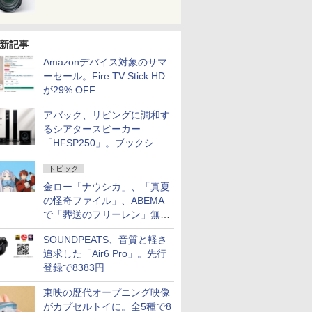
新記事
Amazonデバイス対象のサマ
ーセール。Fire TV Stick HD
が29% OFF
アバック、リビングに調和す
るシアタースピーカー
「HFSP250」。ブックシェ
ルフはペア3万円以下
トピック
金ロー「ナウシカ」、「真夏
の怪奇ファイル」、ABEMA
で「葬送のフリーレン」無料
配信など。夏の特番・配信情
SOUNDPEATS、音質と軽さ
報
追求した「Air6 Pro」。先行
登録で8383円
東映の歴代オープニング映像
がカプセルトイに。全5種で8