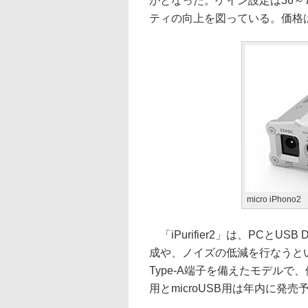
かとなった。ゲイン設定は36～72
ティの向上を図っている。価格は7
micro iPhono2
「iPurifier2」は、PCと
成や、ノイズの低減を行なうとい
Type-A端子を備えたモデルで、価
用とmicroUSB用は年内に発売