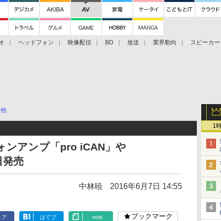
オ
ヘッドフォン
映像配信
BD
放送
業界動向
スピーカー
ェクタ
PS4
BDプレーヤー
映像配信
BD
の他
1
ンアンプ「pro iCAN」や
日発売
中林暁
2016年6月7日 14:55
ブックマーク
ェア
はてブ
note