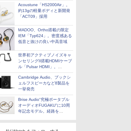
Acoustune「HS2000Air」。
約13gの軽量ボディと新開発
「ACT09」採用
MADOO、Ortho搭載の限定
IEM「Typ624」。密度感ある
低音と抜けの良い中高音域
世界初アクティブノイズキャ
ンセリングII搭載HDMIケーブ
ル「Pulsar HDMI」。
SilentPowerから
Cambridge Audio、ブックシ
ェルフスピーカなど8製品を
一挙発売
Brise Audio“究極ポータブル
オーディオFUGAKU”に10周
年記念モデル。経路を
NISHIKIで統一。400万円