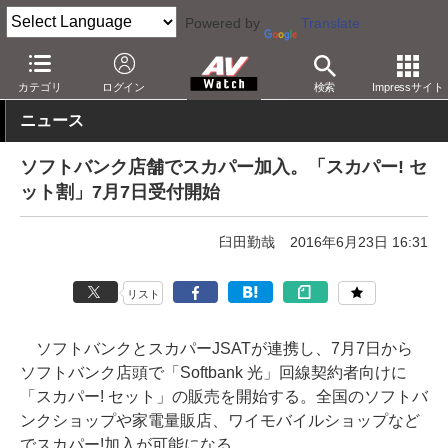
Powered by
Translate
AV Watch
コンテンツ・サービス
放送
カテゴリ
ログイン
検索
Impressサイト
ニュース
ソフトバンク店舗でスカパー加入。「スカパー! セ
ット割」7月7日受付開始
臼田勤哉
2016年6月23日 16:31
リスト
ソフトバンクとスカパーJSATが連携し、7月7日から
ソフトバンク店頭で「Softbank 光」回線契約者向けに
「スカパー! セット」の販売を開始する。全国のソフトバ
ンクショップや家電量販店、ワイモバイルショップなど
でスカパー!加入が可能になる。