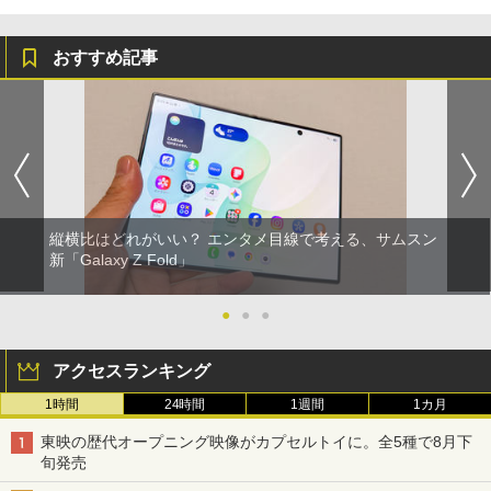
おすすめ記事
縦横比はどれがいい？ エンタメ目線で考える、サムスン
新「Galaxy Z Fold」
●
●
●
アクセスランキング
1時間
24時間
1週間
1カ月
東映の歴代オープニング映像がカプセルトイに。全5種で8月下
旬発売