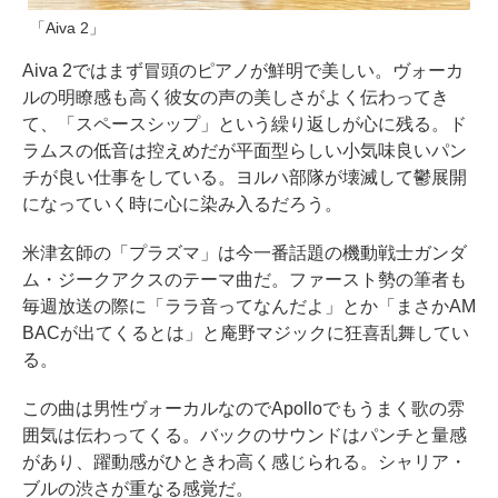
「Aiva 2」
Aiva 2ではまず冒頭のピアノが鮮明で美しい。ヴォーカ
ルの明瞭感も高く彼女の声の美しさがよく伝わってき
て、「スペースシップ」という繰り返しが心に残る。ド
ラムスの低音は控えめだが平面型らしい小気味良いパン
チが良い仕事をしている。ヨルハ部隊が壊滅して鬱展開
になっていく時に心に染み入るだろう。
米津玄師の「プラズマ」は今一番話題の機動戦士ガンダ
ム・ジークアクスのテーマ曲だ。ファースト勢の筆者も
毎週放送の際に「ララ音ってなんだよ」とか「まさかAM
BACが出てくるとは」と庵野マジックに狂喜乱舞してい
る。
この曲は男性ヴォーカルなのでApolloでもうまく歌の雰
囲気は伝わってくる。バックのサウンドはパンチと量感
があり、躍動感がひときわ高く感じられる。シャリア・
ブルの渋さが重なる感覚だ。