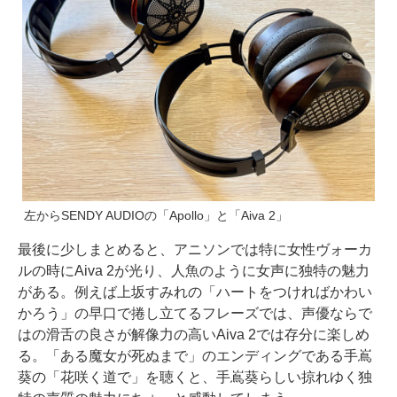
左からSENDY AUDIOの「Apollo」と「Aiva 2」
最後に少しまとめると、アニソンでは特に女性ヴォーカ
ルの時にAiva 2が光り、人魚のように女声に独特の魅力
がある。例えば上坂すみれの「ハートをつければかわい
かろう」の早口で捲し立てるフレーズでは、声優ならで
はの滑舌の良さが解像力の高いAiva 2では存分に楽しめ
る。「ある魔女が死ぬまで」のエンディングである手嶌
葵の「花咲く道で」を聴くと、手嶌葵らしい掠れゆく独