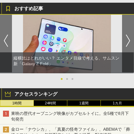
おすすめ記事
縦横比はどれがいい？ エンタメ目線で考える、サムスン
新「Galaxy Z Fold」
●
●
●
アクセスランキング
1時間
24時間
1週間
1カ月
東映の歴代オープニング映像がカプセルトイに。全5種で8月下
旬発売
金ロー「ナウシカ」、「真夏の怪奇ファイル」、ABEMAで「葬