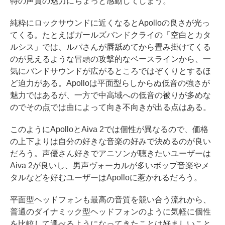
特の声質の魅力にちょっと感動してしまう。
純粋にロックサウンドに近くなるとApolloの良さが光っ
てくる。たとえばガールズバンドクライの「空白とカタ
ルシス」では、ルパさんが唇舐めてから畳み掛けてくる
のが見えるような冒頭の攻撃的なベースラインから、一
気にバンドサウンドが広がるところではぞくりとするほ
ど迫力がある。Apolloは平面型らしからぬ低音の強さが
魅力ではあるが、一方で中高域への低音の被りが多めな
のでその点では曲によって向き不向きが出る点はある。
このようにApolloとAiva 2では個性が異なるので、価格
の上下よりは自分の好きな音楽の好みで決めるのが良い
だろう。声優さん好きでアニソンが聴きたいユーザーは
Aiva 2が良いし、男声ヴォーカルが多いボップ音楽やメ
タルなどを好むユーザーはApolloに惹かれるだろう。
平面型ヘッドフォンも最高の音質を競い合う流れから、
普通のダイナミック型ヘッドフォンのように気軽に個性
を比較して選べるようになってきたことは好ましいこと