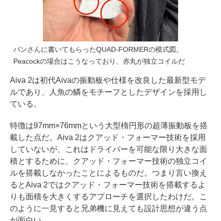
パンさんに書いてもらったQUAD-FORMERの模式図。
Peacockの場合はこうなっており、赤丸が独立コイルだ
Aiva 2は初代Aivaの振動板や仕様を改良した最新型モデ
ルであり、人魚の鱗をモチーフとしたデザインを採用し
ている。
特徴は97mm×76mmという大型楕円形の超薄振動板を搭
載した点だ。Aiva 2はクアッド・フォーマー技術を採用
していないが、これはドライバーを可能な限り大きな面
積とするために、クアッド・フォーマー技術の独立コイ
ルを搭載しなかったことによるものだ。つまり言い換え
るとAiva 2ではクアッド・フォーマー技術を搭載するよ
りも面積を大きくするアプローチを選択したわけだ。こ
のように一見すると兄弟機に見えても設計思想が違う点
が面白い。