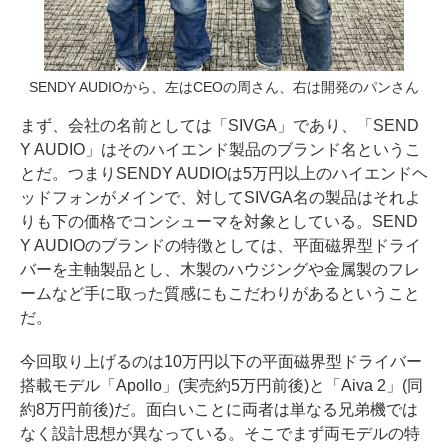
SENDY AUDIOから、左はCEOの周さん、右は開発のパンさん
まず、会社の名前としては「SIVGA」であり、「SEND
Y AUDIO」はそのハイエンド製品のブランド名というこ
とだ。つまりSENDY AUDIOは5万円以上のハイエンドヘ
ッドフォンがメインで、対してSIVGA名の製品はそれよ
りも下の価格でコンシューマを対象としている。SEND
Y AUDIOのブランドの特徴としては、平面磁界型ドライ
バーを主軸製品とし、木製のハウジングや金属製のフレ
ームなど手に取った質感にもこだわりがあるということ
だ。
今回取り上げるのは10万円以下の平面磁界型ドライバー
搭載モデル「Apollo」(実売約5万円前後)と「Aiva 2」(同
約8万円前後)だ。面白いことに両者は単なる兄弟機では
なく設計思想が異なっている。そこでまず両モデルの特