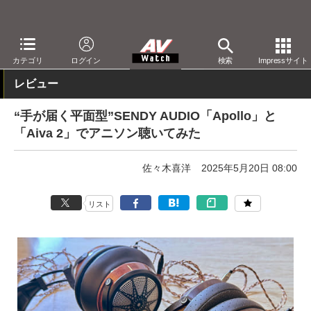
AV Watch
製品
ヘッドフォン
その他
カテゴリ
ログイン
検索
Impressサイト
レビュー
“手が届く平面型”SENDY AUDIO「Apollo」と
「Aiva 2」でアニソン聴いてみた
佐々木喜洋
2025年5月20日 08:00
リスト