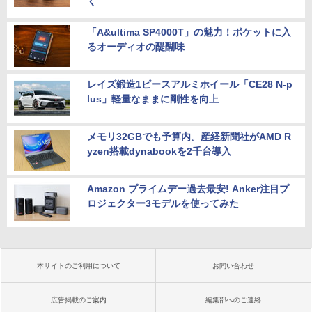
く
「A&ultima SP4000T」の魅力！ポケットに入
るオーディオの醍醐味
レイズ鍛造1ピースアルミホイール「CE28 N-p
lus」軽量なままに剛性を向上
メモリ32GBでも予算内。産経新聞社がAMD R
yzen搭載dynabookを2千台導入
Amazon プライムデー過去最安! Anker注目プ
ロジェクター3モデルを使ってみた
本サイトのご利用について
お問い合わせ
広告掲載のご案内
編集部へのご連絡