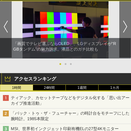
「画質でテレビ選ぶならOLED」、LGディスプレイが“R
GBタンデム”の魅力訴求。液晶とのガチ比較も
●
●
●
アクセスランキング
1時間
24時間
1週間
1カ月
ティアック、カセットテープなどをデジタル化する「思い出アー
カイブ推進活動」
「バック・トゥ・ザ・フューチャー」の時計台をモチーフにした
腕時計。1985本限定
MSI、世界初インクジェット印刷有機ELの27型4Kモニター