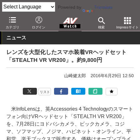
Powered by
Translate
AV Watch
製品
HMD/スマートグラス
カテゴリ
ログイン
検索
Impressサイト
ニュース
レンズを大型化したスマホ装着VRヘッドセット
「STEALTH VR VR200」。約9,800円
山崎健太郎
2016年6月29日 12:50
リスト
米InfoLensは、英Accessories 4 Technologyのスマート
フォン向けVRヘッドセット「STEALTH VR VR200」
を、7月28日にヨドバシカメラ、ビックカメラ、コジ
マ、ソフマップ、ノジマ、ハピネット・オンライン、平
和堂、楽天ブックスで販売する。価格はオープンプライ