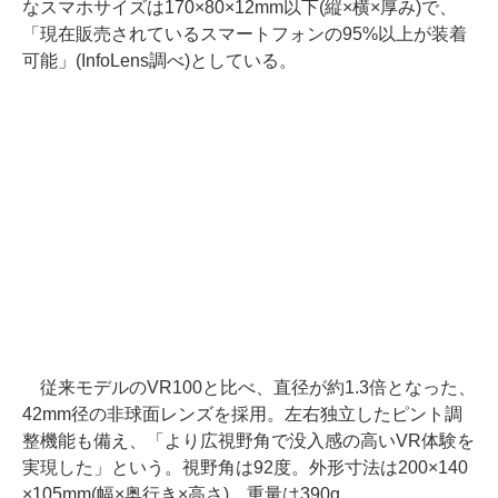
なスマホサイズは170×80×12mm以下(縦×横×厚み)で、
「現在販売されているスマートフォンの95%以上が装着
可能」(InfoLens調べ)としている。
従来モデルのVR100と比べ、直径が約1.3倍となった、
42mm径の非球面レンズを採用。左右独立したピント調
整機能も備え、「より広視野角で没入感の高いVR体験を
実現した」という。視野角は92度。外形寸法は200×140
×105mm(幅×奥行き×高さ)、重量は390g。