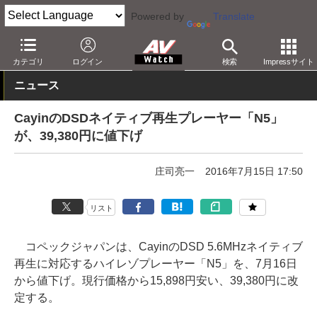
Powered by
Translate
AV Watch
製品
ポータブルオーディオ
その他
カテゴリ
ログイン
検索
Impressサイト
ニュース
CayinのDSDネイティブ再生プレーヤー「N5」
が、39,380円に値下げ
庄司亮一
2016年7月15日 17:50
リスト
コペックジャパンは、CayinのDSD 5.6MHzネイティブ
再生に対応するハイレゾプレーヤー「N5」を、7月16日
から値下げ。現行価格から15,898円安い、39,380円に改
定する。