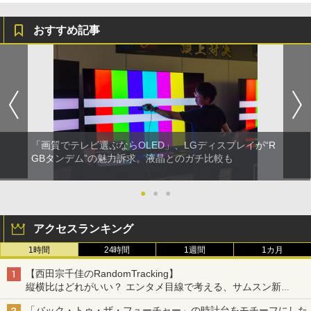
おすすめ記事
「画質でテレビ選ぶならOLED」、LGディスプレイが“R
GBタンデム”の魅力訴求。液晶とのガチ比較も
●
●
●
アクセスランキング
1時間
24時間
1週間
1カ月
【西田宗千佳のRandomTracking】
縦横比はどれがいい？ エンタメ目線で考える、サムスン新
「Galaxy Z Fold」
「バック・トゥ・ザ・フューチャー」の時計台をモチーフにした