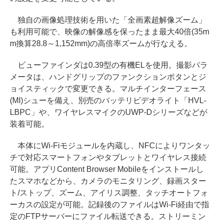
独自の画像処理技術を用いた「全画素超解像ズーム」
も利用可能で、映像の解像感を保ったまま最大40倍(35m
m換算28.8～1,152mm)の高倍率ズームが行なえる。
ビューファインダは0.39型の有機ELを使用。撮影パラ
メータは、ハンドグリップのファンクションボタンとジ
ョイスティックで変更できる。マルチインターフェース
(MI)シューを備え、別売のバッテリビデオライト「HVL-
LBPC」や、ワイヤレスマイクのUWP-Dシリーズなどが
装着可能。
本体にWi-Fiモジュールを内蔵し、NFCによりワンタッ
チで対応スマートフォンやタブレットとワイヤレス接続
可能。アプリContent Browser Mobileをインストールし
たスマホなどから、カメラのモニタリング、録画スター
ト/ストップ、ズーム、アイリス調整、タッチオートフォ
ーカスの設定が可能。記録後のファイルはWi-Fi経由で指
定のFTPサーバーにファイル転送できる。ストリーミン