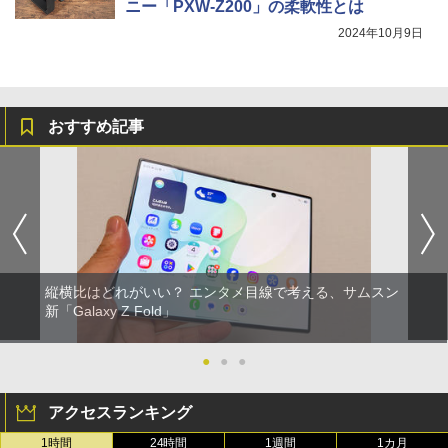
ニー「PXW-Z200」の柔軟性とは
2024年10月9日
おすすめ記事
縦横比はどれがいい？ エンタメ目線で考える、サムスン
新「Galaxy Z Fold」
●
●
●
アクセスランキング
1時間
24時間
1週間
1カ月