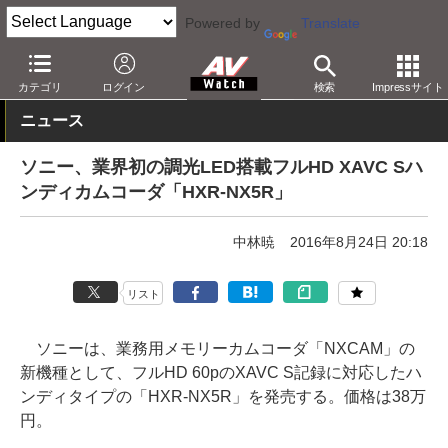
Powered by
Translate
AV Watch
製品
ビデオカメラ
ソニー
カテゴリ
ログイン
検索
Impressサイト
ニュース
ソニー、業界初の調光LED搭載フルHD XAVC Sハ
ンディカムコーダ「HXR-NX5R」
中林暁
2016年8月24日 20:18
リスト
ソニーは、業務用メモリーカムコーダ「NXCAM」の
新機種として、フルHD 60pのXAVC S記録に対応したハ
ンディタイプの「HXR-NX5R」を発売する。価格は38万
円。