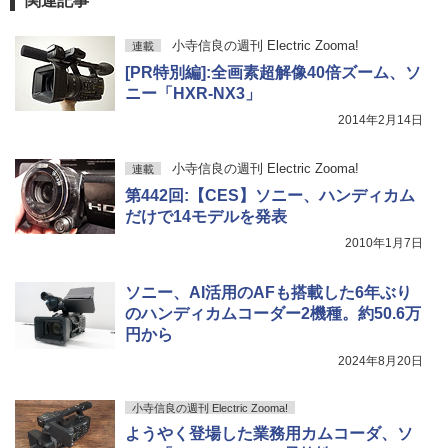
関連記事
小寺信良の週刊 Electric Zooma!
連載
[PR特別編]:全画素超解像40倍ズーム、ソ
ニー「HXR-NX3」
2014年2月14日
小寺信良の週刊 Electric Zooma!
連載
第442回:【CES】ソニー、ハンディカム
だけで14モデルを発表
2010年1月7日
ソニー、AI活用のAFも搭載した6年ぶり
のハンディカムコーダー2機種。約50.6万
円から
2024年8月20日
小寺信良の週刊 Electric Zooma!
ようやく登場した業務用カムコーダ、ソ