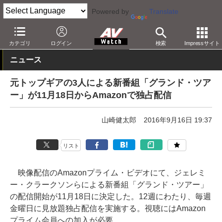
Powered by
Translate
AV Watch
コンテンツ・サービス
映像配信
Amazonビデオ
カテゴリ
ログイン
検索
Impressサイト
ニュース
元トップギアの3人による新番組「グランド・ツア
ー」が11月18日からAmazonで独占配信
山崎健太郎
2016年9月16日 19:37
リスト
映像配信のAmazonプライム・ビデオにて、ジェレミ
ー・クラークソンらによる新番組「グランド・ツアー」
の配信開始が11月18日に決定した。12週にわたり、毎週
金曜日に見放題独占配信を実施する。視聴にはAmazon
プライム会員への加入が必要。