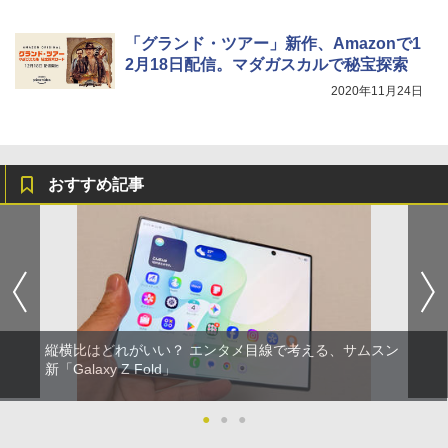
「グランド・ツアー」新作、Amazonで1
2月18日配信。マダガスカルで秘宝探索
2020年11月24日
おすすめ記事
縦横比はどれがいい？ エンタメ目線で考える、サムスン
新「Galaxy Z Fold」
●
●
●