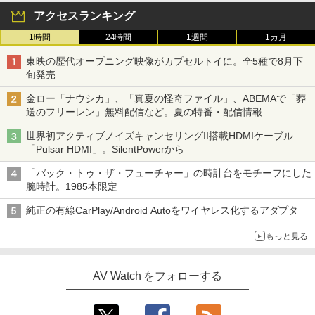
アクセスランキング
1時間
24時間
1週間
1カ月
東映の歴代オープニング映像がカプセルトイに。全5種で8月下
旬発売
金ロー「ナウシカ」、「真夏の怪奇ファイル」、ABEMAで「葬
送のフリーレン」無料配信など。夏の特番・配信情報
世界初アクティブノイズキャンセリングII搭載HDMIケーブル
「Pulsar HDMI」。SilentPowerから
「バック・トゥ・ザ・フューチャー」の時計台をモチーフにした
腕時計。1985本限定
純正の有線CarPlay/Android Autoをワイヤレス化するアダプタ
もっと見る
AV Watch をフォローする