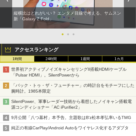
縦横比はどれがいい？ エンタメ目線で考える、サムスン
新「Galaxy Z Fold」
●
●
●
アクセスランキング
1時間
24時間
1週間
1カ月
世界初アクティブノイズキャンセリングII搭載HDMIケーブル
「Pulsar HDMI」。SilentPowerから
「バック・トゥ・ザ・フューチャー」の時計台をモチーフにした
腕時計。1985本限定
SilentPower、軍事レーダー技術から着想したノイキャン搭載電
源コンディショナー「AC iPurifier2」
9月公開「八つ墓村」本予告。主題歌はB'z松本孝弘率いるTMG
純正の有線CarPlay/Android Autoをワイヤレス化するアダプタ