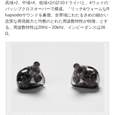
高域×2、中域×4、低域×2の計10ドライバと、4ウェイの
パッシブクロスオーバーで構成。「リッチ&ウォームなR
hapsodioサウンドを象徴。全帯域にわたるきめの細かい
忠実な再現能力と均整のとれた周波数特性が特徴」とす
る。周波数特性は20Hz～20kHz、インピーダンスは26
Ω。