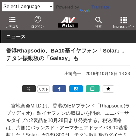
Powered by
Translate
AV Watch
製品
ヘッドフォン
その他
カテゴリ
ログイン
検索
Impressサイト
ニュース
香港Rhapsodio、BA10基イヤフォン「Solar」。
チタン振動板の「Galaxy」も
庄司亮一
2016年10月19日 18:38
リスト
宮地商会M.I.D.は、香港のIEMブランド「Rhapsodio(ラ
プソディオ)」製イヤフォンの取扱いを開始、ユニバーサ
ルタイプの2製品を10月28日より発売する。税込価格
は、片側にバランスド・アーマチュアドライバを10基搭
載した「Solar」が189,800円。チタン振動板のダイナミ