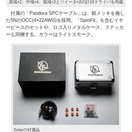
高域×2、中域×4、低域×2とツイータ×2の計10ドライバを内蔵
付属の「Pandora SPCケーブル」は、銀メッキを施し
た5NのOCC(4×22AWG)を採用。「SpinFit」を含むイヤ
ーピースのセットや、ロゴ入りメタルケース、ステッカ
ーも同梱する。カラーはライトスモーク。
Solarの付属品