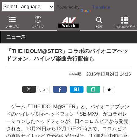
Powered by
Translate
AV Watch
製品
ヘッドフォン
パイオニア
カテゴリ
ログイン
検索
Impressサイト
ニュース
「THE IDOLM@STER」コラボのパイオニアヘッ
ドフォン。ハイレゾ楽曲先行配信も
中林暁
2016年10月24日 14:16
リスト
ゲーム「THE IDOLM@STER」と、パイオニアブラン
ドのハイレゾ対応ヘッドフォン「SE-MX9」がコラボレ
ーションしたヘッドフォンが、日本コロムビアから発売
される。10月24日から12月16日20時まで、コロムビア
の直販サイトなどで予約を受け付け、'17年2月中旬に発