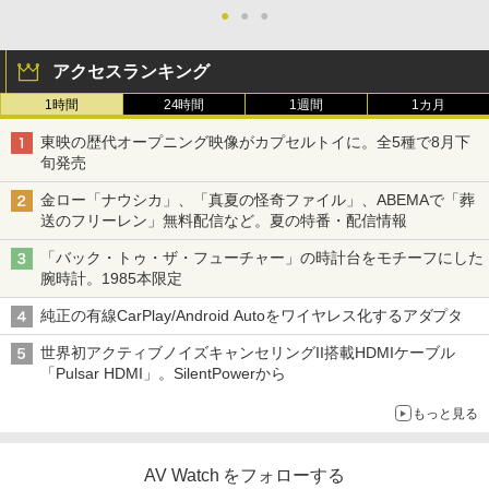
●
●
●
アクセスランキング
1時間
24時間
1週間
1カ月
東映の歴代オープニング映像がカプセルトイに。全5種で8月下
旬発売
金ロー「ナウシカ」、「真夏の怪奇ファイル」、ABEMAで「葬
送のフリーレン」無料配信など。夏の特番・配信情報
「バック・トゥ・ザ・フューチャー」の時計台をモチーフにした
腕時計。1985本限定
純正の有線CarPlay/Android Autoをワイヤレス化するアダプタ
世界初アクティブノイズキャンセリングII搭載HDMIケーブル
「Pulsar HDMI」。SilentPowerから
もっと見る
AV Watch をフォローする