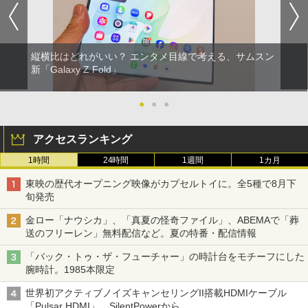
縦横比はどれがいい？ エンタメ目線で考える、サムスン
新「Galaxy Z Fold」
●
●
●
アクセスランキング
1時間
24時間
1週間
1カ月
東映の歴代オープニング映像がカプセルトイに。全5種で8月下
旬発売
金ロー「ナウシカ」、「真夏の怪奇ファイル」、ABEMAで「葬
送のフリーレン」無料配信など。夏の特番・配信情報
「バック・トゥ・ザ・フューチャー」の時計台をモチーフにした
腕時計。1985本限定
世界初アクティブノイズキャンセリングII搭載HDMIケーブル
「Pulsar HDMI」。SilentPowerから