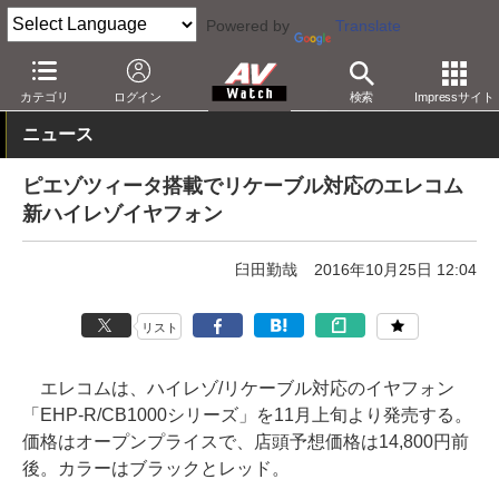
Powered by
Translate
AV Watch
製品
ヘッドフォン
その他
カテゴリ
ログイン
検索
Impressサイト
ニュース
ピエゾツィータ搭載でリケーブル対応のエレコム
新ハイレゾイヤフォン
臼田勤哉
2016年10月25日 12:04
リスト
エレコムは、ハイレゾ/リケーブル対応のイヤフォン
「EHP-R/CB1000シリーズ」を11月上旬より発売する。
価格はオープンプライスで、店頭予想価格は14,800円前
後。カラーはブラックとレッド。