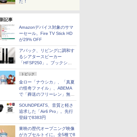
た！
新記事
Amazonデバイス対象のサマ
ーセール。Fire TV Stick HD
が29% OFF
アバック、リビングに調和す
るシアタースピーカー
「HFSP250」。ブックシェ
ルフはペア3万円以下
トピック
金ロー「ナウシカ」、「真夏
の怪奇ファイル」、ABEMA
で「葬送のフリーレン」無料
配信など。夏の特番・配信情
SOUNDPEATS、音質と軽さ
報
追求した「Air6 Pro」。先行
登録で8383円
東映の歴代オープニング映像
がカプセルトイに。全5種で8