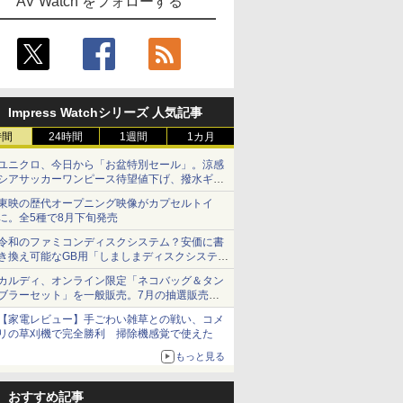
AV Watch をフォローする
Impress Watchシリーズ 人気記事
時間
24時間
1週間
1カ月
ユニクロ、今日から「お盆特別セール」。涼感
シアサッカーワンピース待望値下げ、撥水ギア
ショーツは1990円に
東映の歴代オープニング映像がカプセルトイ
に。全5種で8月下旬発売
令和のファミコンディスクシステム？安価に書
き換え可能なGB用「しましまディスクシステ
ム」
カルディ、オンライン限定「ネコバッグ＆タン
ブラーセット」を一般販売。7月の抽選販売の
当選無効分
【家電レビュー】手ごわい雑草との戦い、コメ
リの草刈機で完全勝利 掃除機感覚で使えた
もっと見る
おすすめ記事