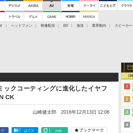
オ
ヘッドフォン
映像配信
BD
放送
業界動向
スピーカー
ェクタ
PS4
BDプレーヤー
映像配信
BD
1
o、セラミックコーティングに進化したイヤフ
N CK
山崎健太郎
2016年12月13日 12:06
ブックマーク
ェア
はてブ
note