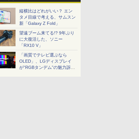
縦横比はどれがいい？ エン
タメ目線で考える、サムスン
新「Galaxy Z Fold」
望遠ブーム来てる!? 9年ぶり
に大復活した、ソニー
「RX10 V」
「画質でテレビ選ぶなら
OLED」、LGディスプレイ
が“RGBタンデム”の魅力訴
求。液晶とのガチ比較も