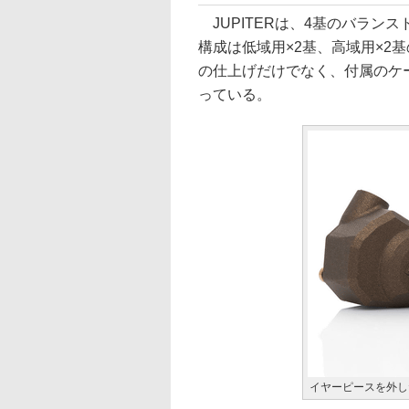
JUPITERは、4基のバラン
構成は低域用×2基、高域用×2基
の仕上げだけでなく、付属のケ
っている。
イヤーピースを外し