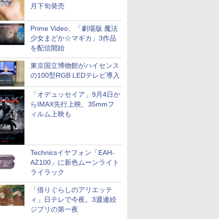
月下旬発売
Prime Video、「劇場版 魔法
少女まどか☆マギカ」3作品
を配信開始
東京国立博物館がハイセンス
の100型RGB LEDテレビ導入
「オデュッセイア」9月4日か
らIMAX先行上映。35mmフ
ィルム上映も
Technicsイヤフォン「EAH-
AZ100」に新色ムーンライト
ライラック
「借りぐらしのアリエッテ
ィ」日テレで今夜。3週連続
ジブリの第一夜