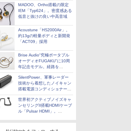
MADOO、Ortho搭載の限定
IEM「Typ624」。密度感ある
低音と抜けの良い中高音域
Acoustune「HS2000Air」。
約13gの軽量ボディと新開発
「ACT09」採用
Brise Audio“究極ポータブル
オーディオFUGAKU”に10周
年記念モデル。経路を
NISHIKIで統一。400万円
SilentPower、軍事レーダー
技術から着想したノイキャン
搭載電源コンディショナー
「AC iPurifier2」
世界初アクティブノイズキャ
ンセリングII搭載HDMIケーブ
ル「Pulsar HDMI」。
SilentPowerから