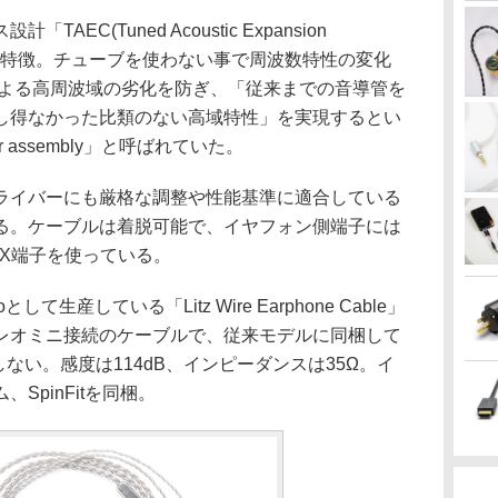
C(Tuned Acoustic Expansion
るのが特徴。チューブを使わない事で周波数特性の変化
による高周波域の劣化を防ぎ、「従来までの音導管を
し得なかった比類のない高域特性」を実現するとい
r assembly」と呼ばれていた。
イバーにも厳格な調整や性能基準に適合している
る。ケーブルは着脱可能で、イヤフォン側端子には
X端子を使っている。
て生産している「Litz Wire Earphone Cable」
テレオミニ接続のケーブルで、従来モデルに同梱して
属しない。感度は114dB、インピーダンスは35Ω。イ
SpinFitを同梱。