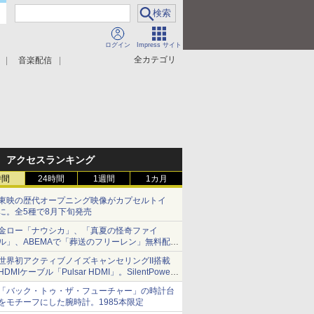
ログイン
Impress サイト
全カテゴリ
音楽配信
アクセスランキング
時間
24時間
1週間
1カ月
東映の歴代オープニング映像がカプセルトイ
に。全5種で8月下旬発売
金ロー「ナウシカ」、「真夏の怪奇ファイ
ル」、ABEMAで「葬送のフリーレン」無料配信
など。夏の特番・配信情報
世界初アクティブノイズキャンセリングII搭載
HDMIケーブル「Pulsar HDMI」。SilentPower
から
「バック・トゥ・ザ・フューチャー」の時計台
をモチーフにした腕時計。1985本限定