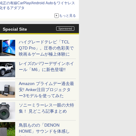
純正の有線CarPlay/Android Autoをワイヤレス
化するアダプタ
もっと見る
Special Site
ハイグレードテレビ「TCL
Q7D Pro」。圧巻の色彩美で
映画＆ゲームが極上体験に
レイズのパワーデザインホイ
ール「M6」に新色登場!!
Amazon プライムデー過去最
安! Anker注目プロジェクタ
ー3モデルを使ってみた
ソニーミラーレス一眼の大特
集！ 見どころ記事まとめ
鳥肌ものの「DENON
HOME」サウンドを体感し