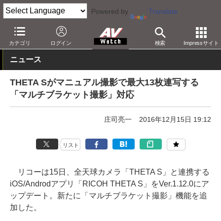
Powered by
Translate
AV Watch
製品
アクションカム
THETA
カテゴリ
ログイン
検索
Impressサイト
ニュース
THETA Sがマニュアル撮影で最大13枚連写する
「マルチブラケット撮影」対応
庄司亮一
2016年12月15日 19:12
リスト
リコーは15日、全天球カメラ「THETA S」と連携する
iOS/Androdアプリ「RICOH THETA S」をVer.1.12.0にア
ップデート。新たに「マルチブラケット撮影」機能を追
加した。