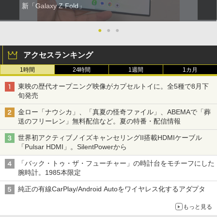
新「Galaxy Z Fold」
●
●
●
アクセスランキング
1時間
24時間
1週間
1カ月
東映の歴代オープニング映像がカプセルトイに。全5種で8月下
旬発売
金ロー「ナウシカ」、「真夏の怪奇ファイル」、ABEMAで「葬
送のフリーレン」無料配信など。夏の特番・配信情報
世界初アクティブノイズキャンセリングII搭載HDMIケーブル
「Pulsar HDMI」。SilentPowerから
「バック・トゥ・ザ・フューチャー」の時計台をモチーフにした
腕時計。1985本限定
純正の有線CarPlay/Android Autoをワイヤレス化するアダプタ
もっと見る