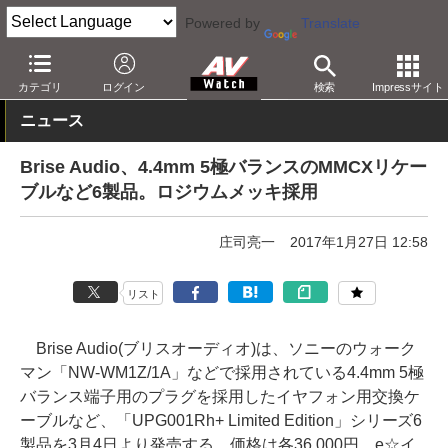
Powered by
Translate
AV Watch
製品
オーディオアクセサリ
カテゴリ
ログイン
検索
Impressサイト
ニュース
Brise Audio、4.4mm 5極バランスのMMCXリケー
ブルなど6製品。ロジウムメッキ採用
庄司亮一
2017年1月27日 12:58
リスト
Brise Audio(ブリスオーディオ)は、ソニーのウォーク
マン「NW-WM1Z/1A」などで採用されている4.4mm 5極
バランス端子用のプラグを採用したイヤフォン用交換ケ
ーブルなど、「UPG001Rh+ Limited Edition」シリーズ6
製品を3月4日より発売する。価格は各36,000円。e☆イ