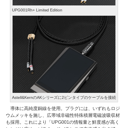
UPG001Rh+ Limited Edition
Astell&KernのAKシリーズに2ピンタイプのケーブルを接続
導体に高純度銅線を使用。プラグには、いずれもロジ
ウムメッキを施し、広帯域非磁性特殊積層電磁波吸収材
も採用。これにより「UPG001の情報量と鮮度感が高く