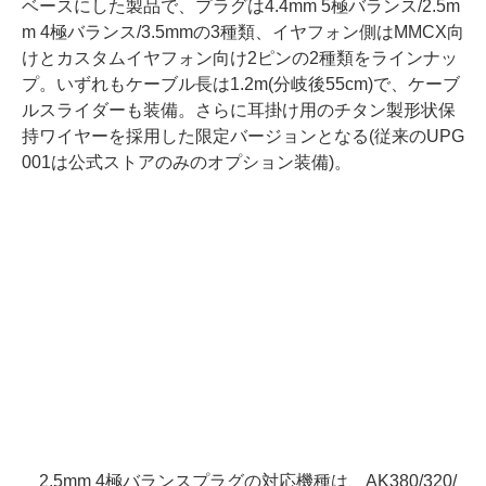
ベースにした製品で、プラグは4.4mm 5極バランス/2.5m
m 4極バランス/3.5mmの3種類、イヤフォン側はMMCX向
けとカスタムイヤフォン向け2ピンの2種類をラインナッ
プ。いずれもケーブル長は1.2m(分岐後55cm)で、ケーブ
ルスライダーも装備。さらに耳掛け用のチタン製形状保
持ワイヤーを採用した限定バージョンとなる(従来のUPG
001は公式ストアのみのオプション装備)。
2.5mm 4極バランスプラグの対応機種は、AK380/320/