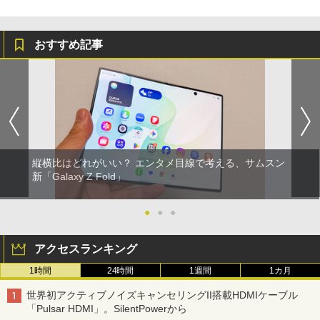
おすすめ記事
縦横比はどれがいい？ エンタメ目線で考える、サムスン
新「Galaxy Z Fold」
●
●
●
アクセスランキング
1時間
24時間
1週間
1カ月
世界初アクティブノイズキャンセリングII搭載HDMIケーブル
「Pulsar HDMI」。SilentPowerから