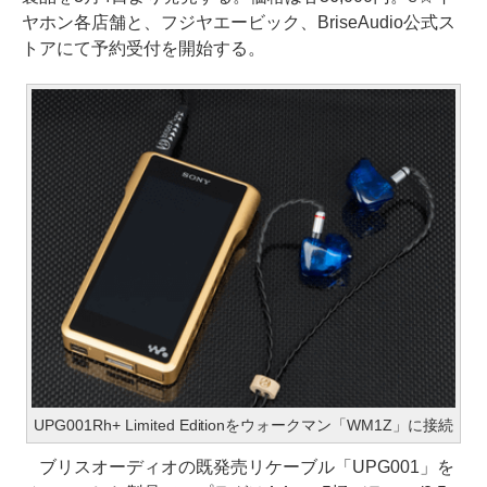
ヤホン各店舗と、フジヤエービック、BriseAudio公式ス
トアにて予約受付を開始する。
UPG001Rh+ Limited Editionをウォークマン「WM1Z」に接続
ブリスオーディオの既発売リケーブル「UPG001」を