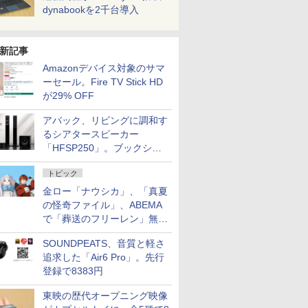
dynabookを2千台導入
新記事
Amazonデバイス対象のサマ
ーセール。Fire TV Stick HD
が29% OFF
アバック、リビングに調和す
るシアタースピーカー
「HFSP250」。ブックシェ
ルフはペア3万円以下
トピック
金ロー「ナウシカ」、「真夏
の怪奇ファイル」、ABEMA
で「葬送のフリーレン」無料
配信など。夏の特番・配信情
SOUNDPEATS、音質と軽さ
報
追求した「Air6 Pro」。先行
登録で8383円
東映の歴代オープニング映像