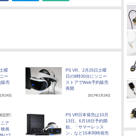
日土曜
PS VR、2月25日土曜
ソニー
日の8時30分にソニー
約販売
ストアでWeb予約販売
再開
年2月24日
2017年2月24日
PS VR日本発売は10月
マニア
13日。6月18日予約開
マニア
始。「サマーレッス
。映画
ン」など15本同時発売
以外は?