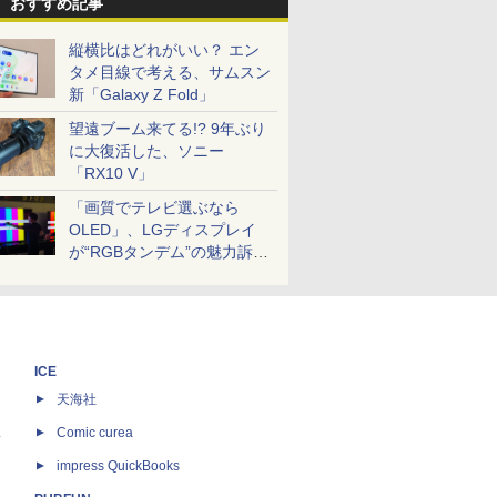
おすすめ記事
縦横比はどれがいい？ エン
タメ目線で考える、サムスン
新「Galaxy Z Fold」
望遠ブーム来てる!? 9年ぶり
に大復活した、ソニー
「RX10 V」
「画質でテレビ選ぶなら
OLED」、LGディスプレイ
が“RGBタンデム”の魅力訴
求。液晶とのガチ比較も
ICE
天海社
ス
Comic curea
impress QuickBooks