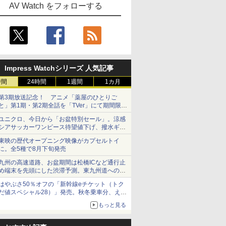
AV Watch をフォローする
Impress Watchシリーズ 人気記事
時間
24時間
1週間
1カ月
第3期放送記念！ アニメ「薬屋のひとりご
と」第1期・第2期全話を「TVer」にて期間限定
で順次無料配信開始
ユニクロ、今日から「お盆特別セール」。涼感
シアサッカーワンピース待望値下げ、撥水ギア
ショーツは1990円に
東映の歴代オープニング映像がカプセルトイ
に。全5種で8月下旬発売
九州の高速道路、お盆期間は松橋ICなど通行止
め端末を先頭にした渋滞予測。東九州道への迂
回は料金調整を実施
はやぶさ50％オフの「新幹線eチケット（トク
だ値スペシャル28）」発売。秋冬乗車分、えき
ねっと限定
もっと見る