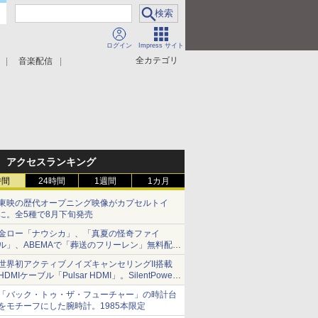
ログイン
Impress サイト
全カテゴリ
音楽配信
アクセスランキング
時間
24時間
1週間
1カ月
東映の歴代オープニング映像がカプセルトイ
に。全5種で8月下旬発売
金ロー「ナウシカ」、「真夏の怪奇ファイ
ル」、ABEMAで「葬送のフリーレン」無料配信
など。夏の特番・配信情報
世界初アクティブノイズキャンセリングII搭載
HDMIケーブル「Pulsar HDMI」。SilentPower
から
「バック・トゥ・ザ・フューチャー」の時計台
をモチーフにした腕時計。1985本限定