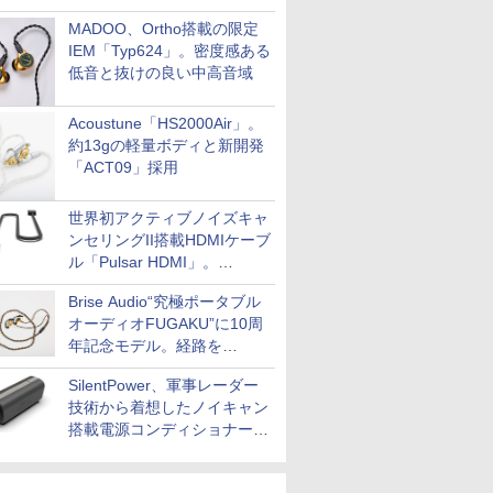
MADOO、Ortho搭載の限定
IEM「Typ624」。密度感ある
低音と抜けの良い中高音域
Acoustune「HS2000Air」。
約13gの軽量ボディと新開発
「ACT09」採用
世界初アクティブノイズキャ
ンセリングII搭載HDMIケーブ
ル「Pulsar HDMI」。
SilentPowerから
Brise Audio“究極ポータブル
オーディオFUGAKU”に10周
年記念モデル。経路を
NISHIKIで統一。400万円
SilentPower、軍事レーダー
技術から着想したノイキャン
搭載電源コンディショナー
「AC iPurifier2」