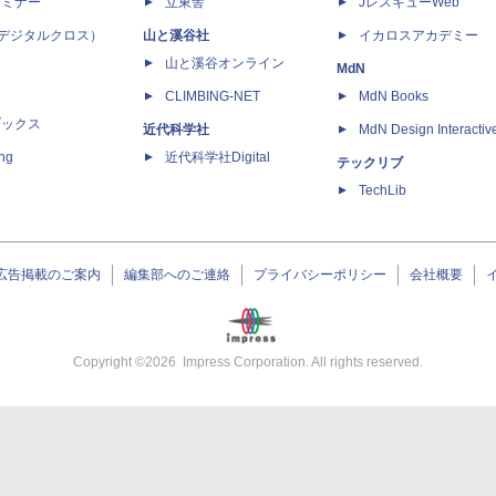
セミナー
立東舎
JレスキューWeb
 X（デジタルクロス）
山と溪谷社
イカロスアカデミー
山と溪谷オンライン
MdN
CLIMBING-NET
MdN Books
ブックス
近代科学社
MdN Design Interactiv
ing
近代科学社Digital
テックリブ
TechLib
広告掲載のご案内
編集部へのご連絡
プライバシーポリシー
会社概要
Copyright ©
2026
Impress Corporation. All rights reserved.