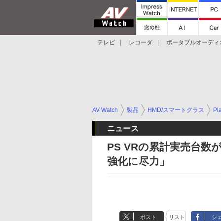
テレビ
レコーダ
ポータブルオーディ
スマートスピーカー
デジカメ
プロジ
AV Watch
製品
HMD/スマートグラス
Pl
ニュース
PS VRの累計実売台数
強化に尽力」
ポスト
リスト
シ