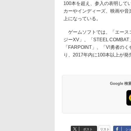
100本を超え、参入の表明し
カーやインディーズ、映画や音
上になっている。
ゲームソフトでは、「エースコ
ジーXV」、「STEEL COMB
「FARPOINT」、「V!勇者
り、2017年内に100本以上が
Google
ポスト
リスト
シ