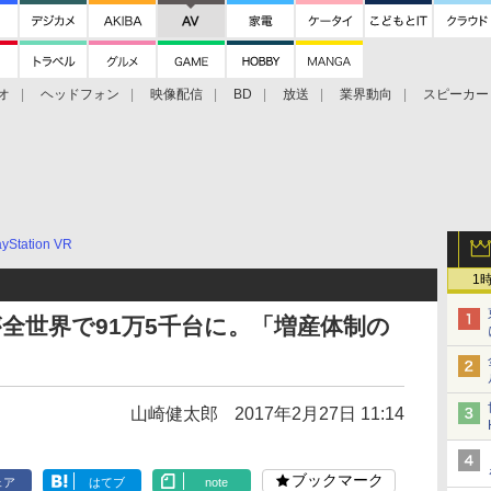
オ
ヘッドフォン
映像配信
BD
放送
業界動向
スピーカー
ェクタ
PS4
BDプレーヤー
映像配信
BD
ayStation VR
1
が全世界で91万5千台に。「増産体制の
山崎健太郎
2017年2月27日 11:14
ブックマーク
ェア
はてブ
note