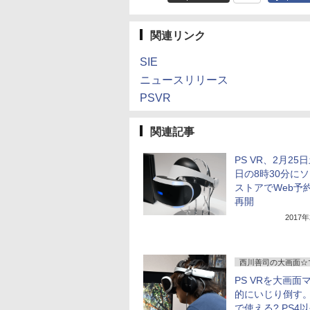
関連リンク
SIE
ニュースリリース
PSVR
関連記事
PS VR、2月25
日の8時30分に
ストアでWeb予
再開
2017
西川善司の大画面☆
PS VRを大画面
的にいじり倒す
で使える? PS4