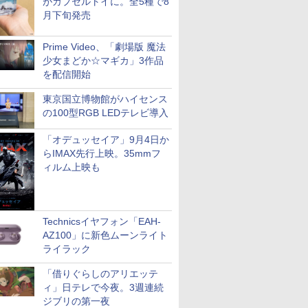
がカプセルトイに。全5種で8
月下旬発売
Prime Video、「劇場版 魔法
少女まどか☆マギカ」3作品
を配信開始
東京国立博物館がハイセンス
の100型RGB LEDテレビ導入
「オデュッセイア」9月4日か
らIMAX先行上映。35mmフ
ィルム上映も
Technicsイヤフォン「EAH-
AZ100」に新色ムーンライト
ライラック
「借りぐらしのアリエッテ
ィ」日テレで今夜。3週連続
ジブリの第一夜