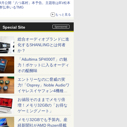
9月公開「八つ墓村」本予告。主題歌はB'z松本
孝弘率いるTMG
もっと見る
Special Site
総合オーディオブランドに進
化するSHANLINGとは何者
か？
「A&ultima SP4000T」の魅
力！ポケットに入るオーディ
オの醍醐味
エントリーなのに脅威の実
力!「Osprey」Noble Audioワ
イヤレスイヤフォン4機種を
一気に聴く
お値段そのままでメモリ倍
増！メモリ32GBの「お得な
ゲーミングノート」
メモリ32GBでも予算内。産
経新聞社がAMD Ryzen搭載