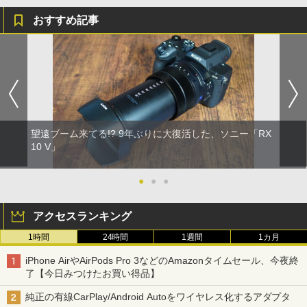
おすすめ記事
望遠ブーム来てる!? 9年ぶりに大復活した、ソニー「RX
10 V」
●
●
●
アクセスランキング
1時間
24時間
1週間
1カ月
iPhone AirやAirPods Pro 3などのAmazonタイムセール、今夜終
了【今日みつけたお買い得品】
純正の有線CarPlay/Android Autoをワイヤレス化するアダプタ