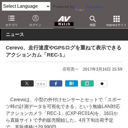
Powered by
Translate
AV Watch
製品
アクションカム
カテゴリ
ログイン
検索
Impressサイト
ニュース
Cerevo、走行速度やGPSログを重ねて表示できる
アクションカム「REC-1」
庄司亮一
2017年3月16日 15:59
リスト
Cerevoは、小型の外付けセンサーとセットで「スポー
ツ時の計測データを可視化できる」という無線LAN対応
アクションカメラ「REC-1」(CXP-RC01A)を、16日か
ら直販サイトで予約販売開始した。4月下旬出荷予定
で、直販価格は29,990円。