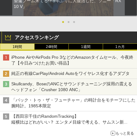
望遠ブーム来てる!? 9年ぶりに大復活した、ソニー「RX
10 V」
●
●
●
アクセスランキング
1時間
24時間
1週間
1カ月
iPhone AirやAirPods Pro 3などのAmazonタイムセール、今夜終
了【今日みつけたお買い得品】
純正の有線CarPlay/Android Autoをワイヤレス化するアダプタ
Skullcandy、BoseのANCとサウンドチューニング採用の震える
ヘッドフォン「Crusher 1080 ANC」
「バック・トゥ・ザ・フューチャー」の時計台をモチーフにした
腕時計。1985本限定
【西田宗千佳のRandomTracking】
縦横比はどれがいい？ エンタメ目線で考える、サムスン新
「Galaxy Z Fold」
もっと見る