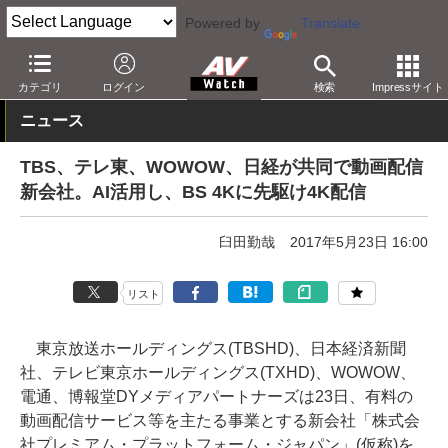
Powered by
Translate
AV Watch
コンテンツ・サービス
映像配信
その他
カテゴリ
ログイン
検索
Impressサイト
ニュース
TBS、テレ東、WOWOW、日経が共同で動画配信
新会社。AI活用し、BS 4Kに先駆け4K配信
臼田勤哉
2017年5月23日 16:00
リスト
東京放送ホールディングス(TBSHD)、日本経済新聞
社、テレビ東京ホールディングス(TXHD)、WOWOW、
電通、博報堂DYメディアパートナーズは23日、有料の
動画配信サービス等を主たる事業とする新会社「株式会
社プレミアム・プラットフォーム・ジャパン」(仮称)を