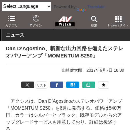
Powered by
Translate
AV Watch
製品
オーディオアンプ
カテゴリ
ログイン
検索
Impressサイト
ニュース
Dan D’Agostino、斬新な出力回路を備えたステレ
オパワーアンプ「MOMENTUM S250」
山崎健太郎
2017年6月7日 18:39
リスト
アクシスは、Dan D’Agostinoのステレオパワーアンプ
「MOMENTUM S250」を6月に発売する。価格は540万
円。カラーはシルバーとブラック。既存モデルからのア
ップグレードサービスも用意しており、詳細は後述す
る。