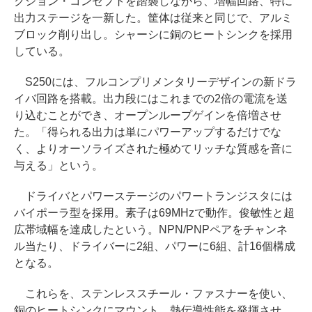
クション・コンセプトを踏襲しながら、増幅回路、特に
出力ステージを一新した。筐体は従来と同じで、アルミ
ブロック削り出し。シャーシに銅のヒートシンクを採用
している。
S250には、フルコンプリメンタリーデザインの新ドラ
イバ回路を搭載。出力段にはこれまでの2倍の電流を送
り込むことができ、オープンループゲインを倍増させ
た。「得られる出力は単にパワーアップするだけでな
く、よりオーソライズされた極めてリッチな質感を音に
与える」という。
ドライバとパワーステージのパワートランジスタには
バイポーラ型を採用。素子は69MHzで動作。俊敏性と超
広帯域幅を達成したという。NPN/PNPペアをチャンネ
ル当たり、ドライバーに2組、パワーに6組、計16個構成
となる。
これらを、ステンレススチール・ファスナーを使い、
銅のヒートシンクにマウント。熱伝導性能を発揮させ