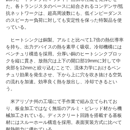
た。各トランジスタのベースに結合されるコンデンサ/抵
抗ネットワークは、超高周波数にも、低インピーダンス
のスピーカー負荷に対しても安定性を保った特製品を使
っている。
ヒートシンクは銅製。アルミと比べて1.7倍の熱伝導率
を持ち、出力デバイスの熱を素早く吸収。冷却機構には
ベンチュリ構造を採用。分厚い銅のヒートシンクブロッ
クを縦に貫き、放熱穴は上下の開口部19mmに対して中
央部を12mmと絞り込むことで、流体力学におけるベン
チュリ効果を発生させ、下から上に穴を吹き抜ける空気
の流れを加速。効率良く熱を放出し、冷却できるとい
う。
米アリゾナ州の工場にて手作業で組み立てられてお
り、板金加工ではなく無垢のアルミ・ビレッド材から機
械加工されている。ディスクリート回路を搭載する基板
材にはスルーホール構造を採用。表面実装方式に比べて
耐熱能力に優れている。