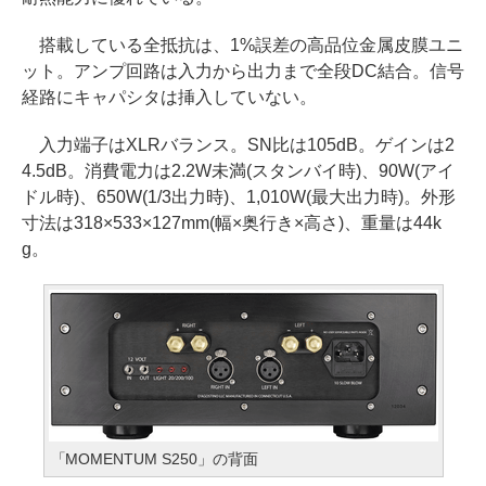
搭載している全抵抗は、1%誤差の高品位金属皮膜ユニ
ット。アンプ回路は入力から出力まで全段DC結合。信号
経路にキャパシタは挿入していない。
入力端子はXLRバランス。SN比は105dB。ゲインは2
4.5dB。消費電力は2.2W未満(スタンバイ時)、90W(アイ
ドル時)、650W(1/3出力時)、1,010W(最大出力時)。外形
寸法は318×533×127mm(幅×奥行き×高さ)、重量は44k
g。
「MOMENTUM S250」の背面