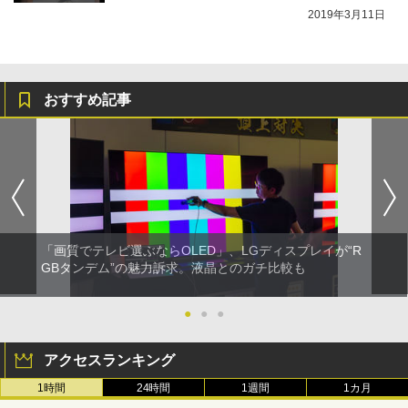
2019年3月11日
おすすめ記事
「画質でテレビ選ぶならOLED」、LGディスプレイが“R
GBタンデム”の魅力訴求。液晶とのガチ比較も
●
●
●
アクセスランキング
1時間
24時間
1週間
1カ月